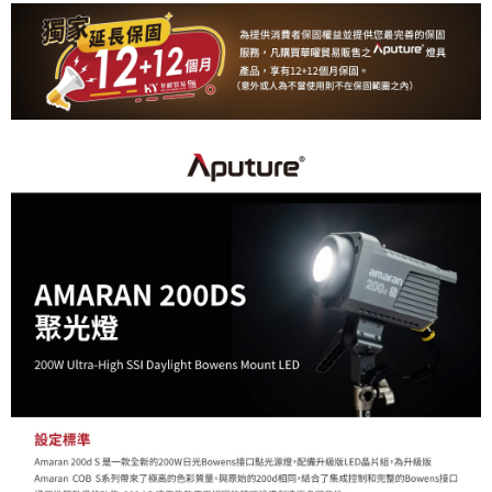
便利好安心！
１．簡單：不需註冊會員、不需綁卡、不需儲值。
運送方式
２．便利：只要手機號碼，簡訊認證，即可結帳。
３．安心：先確認商品／服務後，再付款。
宅配
每筆NT$75，滿NT$399(含以上)免運費
【「AFTEE先享後付」結帳流程】
１．於結帳方式選擇「AFTEE先享後付」後，將跳轉至「AFTEE先享後付」
付款後門市自取
結帳頁面，進行簡訊認證並確認金額後，即可完成結帳。
２．訂單成立數日內，您將收到繳費通知簡訊。
免運費
３．收到繳費通知簡訊後14天內，點擊此簡訊中的連結，可透過四大超商／
ATM／網路銀行／等多元方式進行付款，方視為交易完成。
※ 請注意：結帳手續完成當下不需立刻繳費，但若您需要取消訂單，請聯絡
購買商品的店家。未經商家同意取消之訂單仍視為有效，需透過AFTEE先享
後付繳納相關費用。
※ 交易是否成功請以「AFTEE先享後付 」之結帳頁面顯示為準，若有關於
是否繳費成功／繳費後需取消欲退款等相關疑問，請聯繫「AFTEE先享後付
客戶支援中心」
https://netprotections.freshdesk.com/support/home
【注意事項】
１．透過由恩沛科技股份有限公司提供之「AFTEE先享後付」服務完成之交
易，需依本服務之必要範圍內提供個人資料，並將交易相關給付款項請求債
權轉讓予恩沛科技股份有限公司。
２．關於個人資料處理事宜，請瀏覽以下網址：
https://aftee.tw/terms/#terms3
３．未成年的使用者請事先徵得法定代理人或監護人之同意方可使用