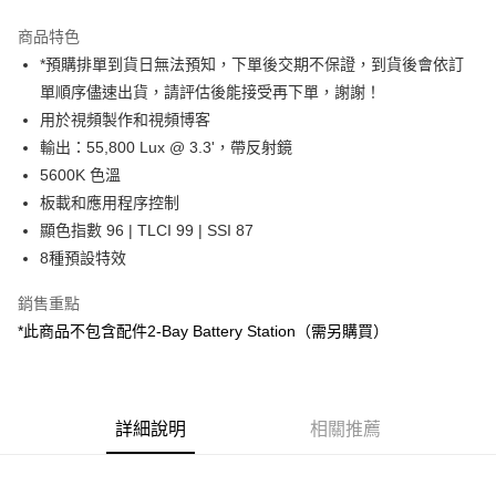
3 期 0 利率 每期
NT$3,066
21家銀行
商品特色
6 期 0 利率 每期
NT$1,533
21家銀行
合作金庫商業銀行
第一商業銀行
*預購排單到貨日無法預知，下單後交期不保證，到貨後會依訂
華南商業銀行
彰化商業銀行
12 期 0 利率 每期
NT$766
21家銀行
合作金庫商業銀行
第一商業銀行
單順序儘速出貨，請評估後能接受再下單，謝謝！
上海商業儲蓄銀行
台北富邦商業銀行
華南商業銀行
彰化商業銀行
合作金庫商業銀行
第一商業銀行
LINE Pay
國泰世華商業銀行
兆豐國際商業銀行
用於視頻製作和視頻博客
上海商業儲蓄銀行
台北富邦商業銀行
華南商業銀行
彰化商業銀行
臺灣中小企業銀行
台中商業銀行
輸出：55,800 Lux @ 3.3'，帶反射鏡
國泰世華商業銀行
兆豐國際商業銀行
Apple Pay
上海商業儲蓄銀行
台北富邦商業銀行
匯豐（台灣）商業銀行
華泰商業銀行
臺灣中小企業銀行
台中商業銀行
5600K 色溫
國泰世華商業銀行
兆豐國際商業銀行
聯邦商業銀行
遠東國際商業銀行
匯豐（台灣）商業銀行
華泰商業銀行
街口支付
板載和應用程序控制
臺灣中小企業銀行
台中商業銀行
元大商業銀行
永豐商業銀行
聯邦商業銀行
遠東國際商業銀行
匯豐（台灣）商業銀行
華泰商業銀行
顯色指數 96 | TLCI 99 | SSI 87
玉山商業銀行
星展（台灣）商業銀行
悠遊付
元大商業銀行
永豐商業銀行
聯邦商業銀行
遠東國際商業銀行
8種預設特效
台新國際商業銀行
中國信託商業銀行
玉山商業銀行
星展（台灣）商業銀行
元大商業銀行
永豐商業銀行
台灣樂天信用卡公司
Google Pay
台新國際商業銀行
中國信託商業銀行
玉山商業銀行
星展（台灣）商業銀行
銷售重點
台灣樂天信用卡公司
台新國際商業銀行
中國信託商業銀行
全支付
*此商品不包含配件2-Bay Battery Station（需另購買）
台灣樂天信用卡公司
全盈+PAY
AFTEE先享後付
詳細說明
相關推薦
相關說明
【關於「AFTEE先享後付」】
ATM付款
AFTEE先享後付是「在收到商品之後才付款」的支付方式。 讓您購物簡單