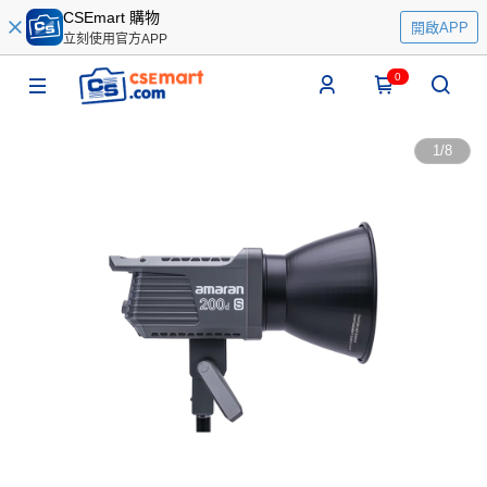
CSEmart 購物
開啟APP
立刻使用官方APP
0
1
/
8