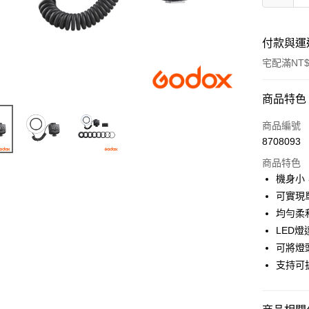
付款與運
宅配滿NT$
付款方式
商品特色
信用卡一
商品編號
8708093
信用卡分
商品特色
3 期 
機身小
6 期 
合作金
可實現
華南商
12 期
均勻柔
合作金
上海商
華南商
LED燈
合作金
LINE Pay
國泰世
上海商
可將燈
華南商
臺灣中
國泰世
Apple Pay
上海商
支持可
匯豐（
臺灣中
國泰世
聯邦商
匯豐（
街口支付
臺灣中
元大商
聯邦商
匯豐（