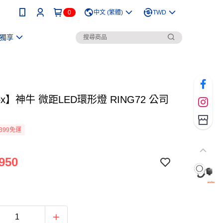
0
中文 (繁體)
TWD
獨享
ox】神牛 微距LED環形燈 RING72 公司
399免運
950