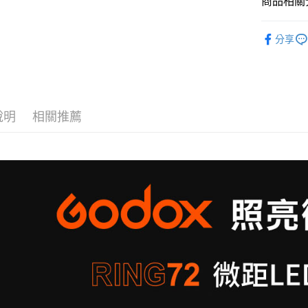
商品相關分
玉山商
悠遊付
元大商
聯邦商
台新國
玉山商
元大商
燈光設備
台灣樂
Google Pa
台新國
分享
玉山商
台灣樂
｜燈光設
台新國
全支付
台灣樂
全盈+PAY
AFTEE先
說明
相關推薦
相關說明
【關於「A
ATM付款
AFTEE
便利好安
１．簡單
２．便利
運送方式
３．安心
宅配
【「AFT
每筆NT$7
１．於結帳
付」結帳
付款後門
２．訂單
３．收到繳
免運費
／ATM／
※ 請注意