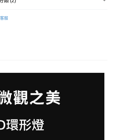
類 (2)
業銀行
星展（台灣）商業銀行
業銀行
永豐商業銀行
業銀行
遠東國際商業銀行
際商業銀行
中國信託商業銀行
業銀行
星展（台灣）商業銀行
業銀行
永豐商業銀行
品牌
Godox 神牛
天信用卡公司
y
際商業銀行
中國信託商業銀行
客服
業銀行
星展（台灣）商業銀行
天信用卡公司
備專區｜
補光燈/閃光燈
際商業銀行
中國信託商業銀行
天信用卡公司
享後付
FTEE先享後付」】
先享後付是「在收到商品之後才付款」的支付方式。 讓您購物簡單
心！
：不需註冊會員、不需綁卡、不需儲值。
：只要手機號碼，簡訊認證，即可結帳。
：先確認商品／服務後，再付款。
EE先享後付」結帳流程】
5，滿NT$399(含以上)免運費
方式選擇「AFTEE先享後付」後，將跳轉至「AFTEE先享後
頁面，進行簡訊認證並確認金額後，即可完成結帳。
市自取
成立數日內，您將收到繳費通知簡訊。
費通知簡訊後14天內，點擊此簡訊中的連結，可透過四大超商
網路銀行／等多元方式進行付款，方視為交易完成。
：結帳手續完成當下不需立刻繳費，但若您需要取消訂單，請聯