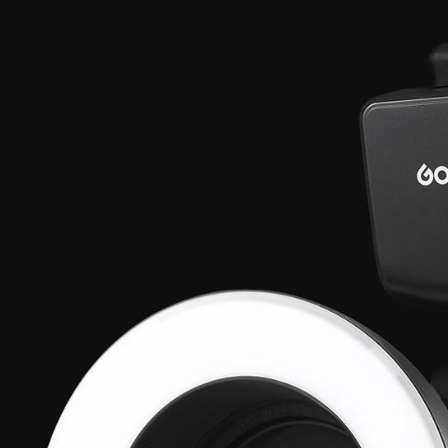
絡購買商品
先享後付
※ 交易是
是否繳費成
付客戶支
【注意事
１．透過由
交易，需
求債權轉
２．關於
https://aft
３．未成
「AFTE
任。
４．使用「
即時審查
結果請求
５．嚴禁
形，恩沛
動。