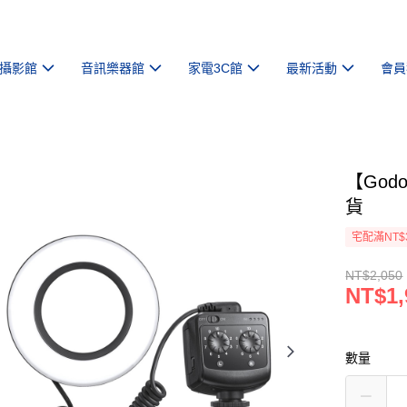
攝影館
音訊樂器館
家電3C館
最新活動
會員
【God
貨
宅配滿NT$
NT$2,050
NT$1,
數量