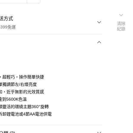
送方式
清除
399免運
紀錄
次付款
期付款
0 利率 每期
NT$650
21家銀行
，超輕巧，操作簡單快捷
0 利率 每期
NT$325
21家銀行
庫商業銀行
第一商業銀行
單獨調節左/右燈亮度
業銀行
彰化商業銀行
 0 利率 每期
NT$162
21家銀行
和，近乎無影的光效質感
庫商業銀行
第一商業銀行
業儲蓄銀行
台北富邦商業銀行
業銀行
彰化商業銀行
達到5600K色溫
庫商業銀行
第一商業銀行
華商業銀行
兆豐國際商業銀行
業儲蓄銀行
台北富邦商業銀行
頭靈活的環繞主題360°旋轉
業銀行
彰化商業銀行
小企業銀行
台中商業銀行
華商業銀行
兆豐國際商業銀行
業儲蓄銀行
台北富邦商業銀行
拆卸鋰電池或4節AA電池供電
台灣）商業銀行
華泰商業銀行
小企業銀行
台中商業銀行
華商業銀行
兆豐國際商業銀行
業銀行
遠東國際商業銀行
台灣）商業銀行
華泰商業銀行
小企業銀行
台中商業銀行
業銀行
永豐商業銀行
業銀行
遠東國際商業銀行
台灣）商業銀行
華泰商業銀行