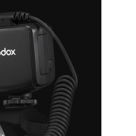
的店家。未經商家同意取消之訂單仍視為有效，需透過AFTEE
繳納相關費用。
否成功請以「AFTEE先享後付 」之結帳頁面顯示為準，若有關於
功／繳費後需取消欲退款等相關疑問，請聯繫「AFTEE先享後
援中心」
https://netprotections.freshdesk.com/support/home
項】
恩沛科技股份有限公司提供之「AFTEE先享後付」服務完成之
依本服務之必要範圍內提供個人資料，並將交易相關給付款項請
讓予恩沛科技股份有限公司。
個人資料處理事宜，請瀏覽以下網址：
ee.tw/terms/#terms3
年的使用者請事先徵得法定代理人或監護人之同意方可使用
E先享後付」，若未經同意申辦者引起之損失，本公司不負相關責
AFTEE先享後付」時，將依據個別帳號之用戶狀況，依本公司
核予不同之上限額度；若仍有額度不足之情形，本公司將視審查
用戶進行身份認證。
一人註冊多個帳號或使用他人資訊註冊。若發現惡意使用之情
科技股份有限公司將有權停止該用戶之使用額度並採取法律行