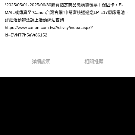
*2025/05/01-2025/06/30購買指定商品憑購買發票＋保固卡，E-
AFTEE先享後付
MAIL或傳真至"Canon台灣官網"申請審核通過送LP-E17原廠電池，
相關說明
詳細活動辦法請上活動網站查詢
【關於「AFTEE先享後付」】
ATM付款
AFTEE先享後付是「在收到商品之後才付款」的支付方式。 讓您購物簡單
https://www.canon.com.tw/Activity/index.aspx?
便利好安心！
id=EVNT7h5eVt86152
１．簡單：不需註冊會員、不需綁卡、不需儲值。
運送方式
２．便利：只要手機號碼，簡訊認證，即可結帳。
３．安心：先確認商品／服務後，再付款。
全家取貨付款
每筆NT$60，滿NT$399(含以上)免運費
【「AFTEE先享後付」結帳流程】
詳細說明
相關推薦
１．於結帳方式選擇「AFTEE先享後付」後，將跳轉至「AFTEE先享後付」
萊爾富取貨付款
結帳頁面，進行簡訊認證並確認金額後，即可完成結帳。
２．訂單成立數日內，您將收到繳費通知簡訊。
每筆NT$60，滿NT$399(含以上)免運費
３．收到繳費通知簡訊後14天內，點擊此簡訊中的連結，可透過四大超商／
ATM／網路銀行／等多元方式進行付款，方視為交易完成。
7-11取貨付款
※ 請注意：結帳手續完成當下不需立刻繳費，但若您需要取消訂單，請聯絡
每筆NT$60，滿NT$399(含以上)免運費
購買商品的店家。未經商家同意取消之訂單仍視為有效，需透過AFTEE先享
後付繳納相關費用。
宅配
※ 交易是否成功請以「AFTEE先享後付 」之結帳頁面顯示為準，若有關於
是否繳費成功／繳費後需取消欲退款等相關疑問，請聯繫「AFTEE先享後付
每筆NT$75，滿NT$399(含以上)免運費
客戶支援中心」
https://netprotections.freshdesk.com/support/home
付款後門市自取
【注意事項】
１．透過由恩沛科技股份有限公司提供之「AFTEE先享後付」服務完成之交
免運費