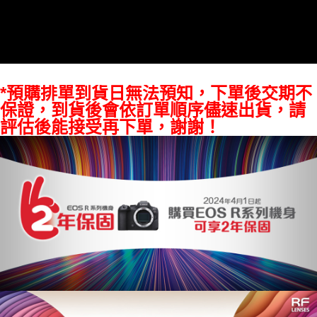
易，需依本服務之必要範圍內提供個人資料，並將交易相關給付款項請求債
權轉讓予恩沛科技股份有限公司。
２．關於個人資料處理事宜，請瀏覽以下網址：
https://aftee.tw/terms/#terms3
３．未成年的使用者請事先徵得法定代理人或監護人之同意方可使用
「AFTEE先享後付」，若未經同意申辦者引起之損失，本公司不負相關責
任。
*預購排單到貨日無法預知，下單後交期不
４．使用「AFTEE先享後付」時，將依據個別帳號之用戶狀況，依本公司即
保證，到貨後會依訂單順序儘速出貨，請
時審查核予不同之上限額度；若仍有額度不足之情形，本公司將視審查結果
評估後能接受再下單，謝謝！
請求用戶進行身份認證。
５．嚴禁一人註冊多個帳號或使用他人資訊註冊。若發現惡意使用之情形，
恩沛科技股份有限公司將有權停止該用戶之使用額度並採取法律行動。