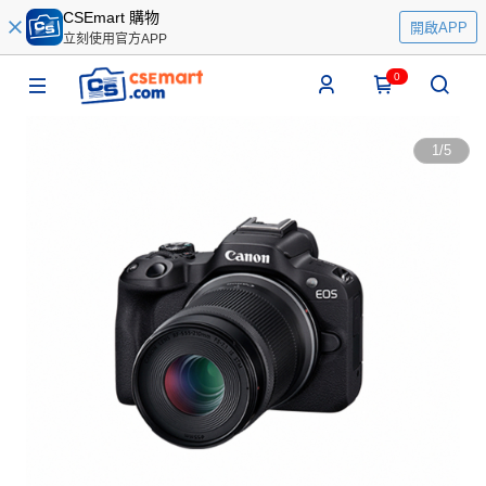
CSEmart 購物
開啟APP
立刻使用官方APP
0
1
/
5