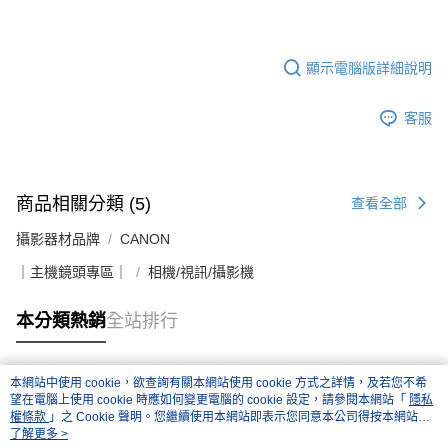
顯示電腦版詳細說明
客服
商品相關分類 (5)
查看全部
攝影器材品牌
CANON
｜主機鏡頭專區｜
相機/視訊/攝影機
本分類熱銷
全站排行
本網站中使用 cookie，欲查詢有關本網站使用 cookie 方式之詳情，及若您不希
熱門標籤
望在電腦上使用 cookie 時應如何變更電腦的 cookie 設定，請參閱本網站「
隱私
權條款
」之 Cookie 聲明。您繼續使用本網站即表示您同意本公司得按本網站使
用條款之 Cookie 聲明使用 cookie。
了解更多 >