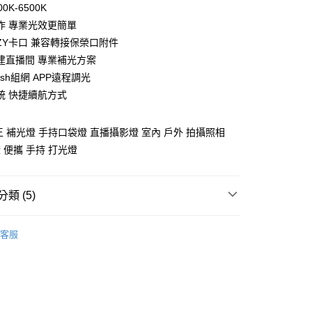
業銀行
星展（台灣）商業銀行
業銀行
永豐商業銀行
0K-6500K
業銀行
遠東國際商業銀行
際商業銀行
中國信託商業銀行
業銀行
星展（台灣）商業銀行
作 專業光效更簡單
業銀行
永豐商業銀行
天信用卡公司
y
際商業銀行
中國信託商業銀行
業銀行
星展（台灣）商業銀行
ZY卡口 兼容轉接保榮口附件
天信用卡公司
際商業銀行
中國信託商業銀行
建直播間 專業補光方案
天信用卡公司
sh組網 APP遠程調光
統 快捷續航方式
享後付
率王 補光燈 手持口袋燈 直播攝影燈 室內 戶外 拍攝照相
FTEE先享後付」】
 便攜 手持 打光燈
先享後付是「在收到商品之後才付款」的支付方式。 讓您購物簡單
心！
：不需註冊會員、不需綁卡、不需儲值。
：只要手機號碼，簡訊認證，即可結帳。
類 (5)
：先確認商品／服務後，再付款。
器品牌
Zhiyun 智雲
EE先享後付」結帳流程】
客服
5，滿NT$399(含以上)免運費
方式選擇「AFTEE先享後付」後，將跳轉至「AFTEE先享後
定器專區｜
Zhiyun 智雲 穩定器
頁面，進行簡訊認證並確認金額後，即可完成結帳。
市自取
成立數日內，您將收到繳費通知簡訊。
備專區｜
補光燈/閃光燈
費通知簡訊後14天內，點擊此簡訊中的連結，可透過四大超商
網路銀行／等多元方式進行付款，方視為交易完成。
品牌
ZHIYUN 燈光設備
：結帳手續完成當下不需立刻繳費，但若您需要取消訂單，請聯