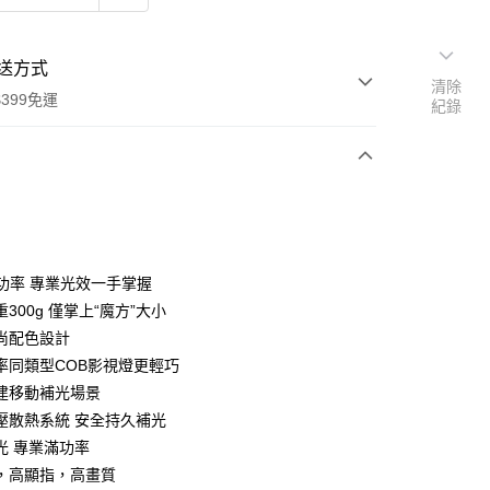
送方式
清除
399免運
紀錄
次付款
期付款
0 利率 每期
NT$2,786
21家銀行
大功率 專業光效一手掌握
0 利率 每期
NT$1,393
21家銀行
庫商業銀行
第一商業銀行
300g 僅掌上“魔方”大小
業銀行
彰化商業銀行
 0 利率 每期
NT$696
21家銀行
尚配色設計
庫商業銀行
第一商業銀行
業儲蓄銀行
台北富邦商業銀行
業銀行
彰化商業銀行
率同類型COB影視燈更輕巧
庫商業銀行
第一商業銀行
華商業銀行
兆豐國際商業銀行
業儲蓄銀行
台北富邦商業銀行
建移動補光場景
業銀行
彰化商業銀行
小企業銀行
台中商業銀行
華商業銀行
兆豐國際商業銀行
業儲蓄銀行
台北富邦商業銀行
壓散熱系統 安全持久補光
台灣）商業銀行
華泰商業銀行
小企業銀行
台中商業銀行
華商業銀行
兆豐國際商業銀行
業銀行
遠東國際商業銀行
光 專業滿功率
台灣）商業銀行
華泰商業銀行
小企業銀行
台中商業銀行
業銀行
永豐商業銀行
，高顯指，高畫質
業銀行
遠東國際商業銀行
台灣）商業銀行
華泰商業銀行