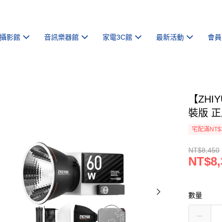
攝影館
音訊樂器館
家電3C館
最新活動
會員
【ZHIY
裝版 
宅配滿NT$
NT$8,450
NT$8,
數量