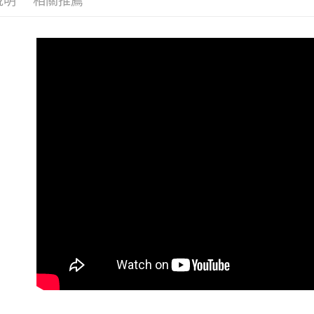
說明
相關推薦
✨最新優惠
絡購買商品
先享後付
折
※ 交易是
是否繳費成
付客戶支
【注意事
１．透過由
交易，需
求債權轉
２．關於
https://aft
３．未成
「AFTE
任。
４．使用「
即時審查
結果請求
５．嚴禁
形，恩沛
動。