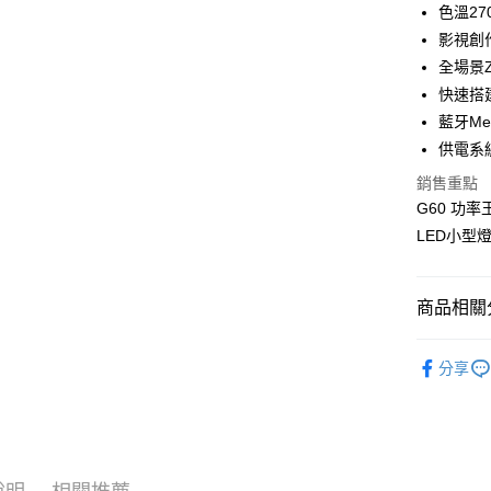
玉山商
悠遊付
元大商
色溫270
聯邦商
台新國
玉山商
影視創
元大商
台灣樂
Google Pa
台新國
玉山商
全場景
台灣樂
台新國
全支付
快速搭
台灣樂
藍牙Me
全盈+PAY
供電系
AFTEE先
銷售重點
相關說明
G60 功
【關於「A
ATM付款
LED小型燈
AFTEE
便利好安
１．簡單
２．便利
運送方式
商品相關分
３．安心
宅配
空拍/穩定
【「AFT
分享
每筆NT$7
１．於結帳
｜空拍/穩
付」結帳
付款後門
２．訂單
｜燈光設
３．收到繳
免運費
／ATM／
燈光設備
※ 請注意