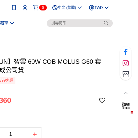
0
中文 (繁體)
TWD
獨享
UN】智雲 60W COB MOLUS G60 套
正成公司貨
399免運
360