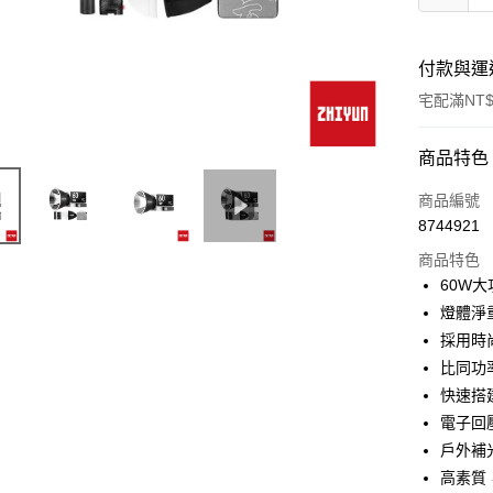
付款與運
宅配滿NT$
付款方式
商品特色
信用卡一
商品編號
8744921
信用卡分
商品特色
3 期 
60W
6 期 
合作金
燈體淨重
華南商
12 期
採用時
合作金
上海商
華南商
比同功
合作金
LINE Pay
國泰世
上海商
快速搭
華南商
臺灣中
國泰世
Apple Pay
上海商
電子回
匯豐（
臺灣中
國泰世
聯邦商
戶外補
匯豐（
街口支付
臺灣中
元大商
高素質
聯邦商
匯豐（