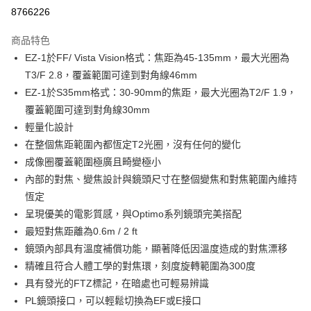
信用卡分期付款
8766226
3 期 0 利率 每期
NT$3,333,333
21家銀行
商品特色
6 期 0 利率 每期
NT$1,666,666
21家銀行
合作金庫商業銀行
第一商業銀行
EZ-1於FF/ Vista Vision格式：焦距為45-135mm，最大光圈為
華南商業銀行
彰化商業銀行
12 期 0 利率 每期
NT$833,333
21家銀行
合作金庫商業銀行
第一商業銀行
T3/F 2.8，覆蓋範圍可達到對角線46mm
上海商業儲蓄銀行
台北富邦商業銀行
華南商業銀行
彰化商業銀行
合作金庫商業銀行
第一商業銀行
超商取貨付款
國泰世華商業銀行
兆豐國際商業銀行
EZ-1於S35mm格式：30-90mm的焦距，最大光圈為T2/F 1.9，
上海商業儲蓄銀行
台北富邦商業銀行
華南商業銀行
彰化商業銀行
臺灣中小企業銀行
台中商業銀行
覆蓋範圍可達到對角線30mm
國泰世華商業銀行
兆豐國際商業銀行
LINE Pay
上海商業儲蓄銀行
台北富邦商業銀行
匯豐（台灣）商業銀行
華泰商業銀行
臺灣中小企業銀行
台中商業銀行
輕量化設計
國泰世華商業銀行
兆豐國際商業銀行
聯邦商業銀行
遠東國際商業銀行
匯豐（台灣）商業銀行
華泰商業銀行
Apple Pay
在整個焦距範圍內都恆定T2光圈，沒有任何的變化
臺灣中小企業銀行
台中商業銀行
元大商業銀行
永豐商業銀行
聯邦商業銀行
遠東國際商業銀行
匯豐（台灣）商業銀行
華泰商業銀行
成像圈覆蓋範圍極廣且畸變極小
玉山商業銀行
星展（台灣）商業銀行
街口支付
元大商業銀行
永豐商業銀行
聯邦商業銀行
遠東國際商業銀行
內部的對焦、變焦設計與鏡頭尺寸在整個變焦和對焦範圍內維持
台新國際商業銀行
中國信託商業銀行
玉山商業銀行
星展（台灣）商業銀行
元大商業銀行
永豐商業銀行
台灣樂天信用卡公司
悠遊付
恆定
台新國際商業銀行
中國信託商業銀行
玉山商業銀行
星展（台灣）商業銀行
呈現優美的電影質感，與Optimo系列鏡頭完美搭配
台灣樂天信用卡公司
台新國際商業銀行
中國信託商業銀行
Google Pay
最短對焦距離為0.6m / 2 ft
台灣樂天信用卡公司
全支付
鏡頭內部具有溫度補償功能，顯著降低因溫度造成的對焦漂移
精確且符合人體工學的對焦環，刻度旋轉範圍為300度
全盈+PAY
具有發光的FTZ標記，在暗處也可輕易辨識
AFTEE先享後付
PL鏡頭接口，可以輕鬆切換為EF或E接口