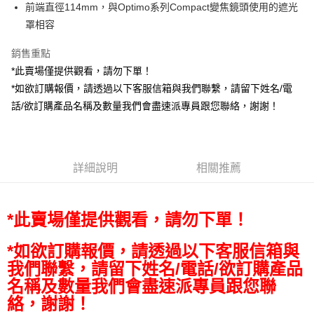
相關說明
前端直徑114mm，與Optimo系列Compact變焦鏡頭使用的遮光
【關於「AFTEE先享後付」】
罩相容
ATM付款
AFTEE先享後付是「在收到商品之後才付款」的支付方式。 讓您購物簡單
便利好安心！
銷售重點
１．簡單：不需註冊會員、不需綁卡、不需儲值。
運送方式
２．便利：只要手機號碼，簡訊認證，即可結帳。
*此賣場僅提供觀看，請勿下單！
３．安心：先確認商品／服務後，再付款。
全家取貨付款
*如欲訂購報價，請透過以下客服信箱與我們聯繫，請留下姓名/電
每筆NT$60，滿NT$399(含以上)免運費
話/欲訂購產品名稱及數量我們會盡速派專員跟您聯絡，謝謝！
【「AFTEE先享後付」結帳流程】
１．於結帳方式選擇「AFTEE先享後付」後，將跳轉至「AFTEE先享後付」
萊爾富取貨付款
結帳頁面，進行簡訊認證並確認金額後，即可完成結帳。
２．訂單成立數日內，您將收到繳費通知簡訊。
每筆NT$60，滿NT$399(含以上)免運費
３．收到繳費通知簡訊後14天內，點擊此簡訊中的連結，可透過四大超商／
詳細說明
相關推薦
ATM／網路銀行／等多元方式進行付款，方視為交易完成。
7-11取貨付款
※ 請注意：結帳手續完成當下不需立刻繳費，但若您需要取消訂單，請聯絡
每筆NT$60，滿NT$399(含以上)免運費
購買商品的店家。未經商家同意取消之訂單仍視為有效，需透過AFTEE先享
後付繳納相關費用。
*此賣場僅提供觀看，請勿下單！
宅配
※ 交易是否成功請以「AFTEE先享後付 」之結帳頁面顯示為準，若有關於
是否繳費成功／繳費後需取消欲退款等相關疑問，請聯繫「AFTEE先享後付
每筆NT$75，滿NT$399(含以上)免運費
客戶支援中心」
https://netprotections.freshdesk.com/support/home
*如欲訂購報價，請透過以下客服信箱與
我們聯繫，請留下姓名/電話/欲訂購產品
付款後門市自取
【注意事項】
名稱及數量我們會盡速派專員跟您聯
１．透過由恩沛科技股份有限公司提供之「AFTEE先享後付」服務完成之交
免運費
易，需依本服務之必要範圍內提供個人資料，並將交易相關給付款項請求債
絡，謝謝！
權轉讓予恩沛科技股份有限公司。