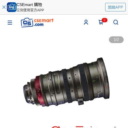
CSEmart 購物
開啟APP
立刻使用官方APP
0
1
/
2