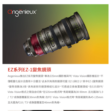
２．關於個人資料處理事宜，請瀏覽以下網址：
https://aftee.tw/terms/#terms3
３．未成年的使用者請事先徵得法定代理人或監護人之同意方可使用
「AFTEE先享後付」，若未經同意申辦者引起之損失，本公司不負相關責
任。
４．使用「AFTEE先享後付」時，將依據個別帳號之用戶狀況，依本公司即
時審查核予不同之上限額度；若仍有額度不足之情形，本公司將視審查結果
請求用戶進行身份認證。
５．嚴禁一人註冊多個帳號或使用他人資訊註冊。若發現惡意使用之情形，
恩沛科技股份有限公司將有權停止該用戶之使用額度並採取法律行動。