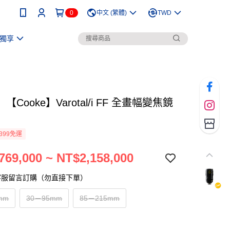
0
中文 (繁體)
TWD
獨享
Cooke】Varotal/i FF 全畫幅變焦鏡
399免運
769,000 ~ NT$2,158,000
客服留言訂購（勿直接下單）
mm
30－95mm
85－215mm