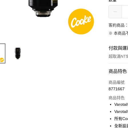
客約商品
※ 本商品
付款與運
超取滿NT$
付款方式
商品特色
信用卡一
商品編號
8771667
信用卡分
商品特色
3 期 
Varo
6 期 
合作金
Varo
華南商
12 期
所有C
合作金
上海商
華南商
全新設計
合作金