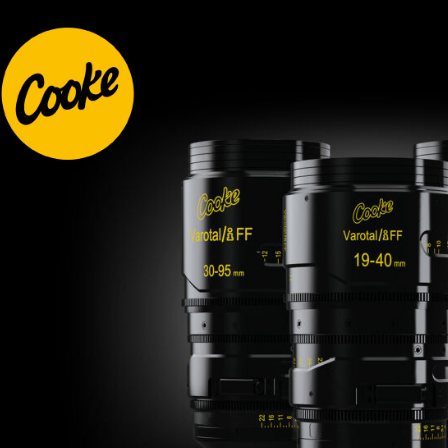
全家取貨
【「AFT
每筆NT$6
１．於結帳
付」結帳
萊爾富取
２．訂單
３．收到繳
每筆NT$6
／ATM／
※ 請注意
7-11取貨
絡購買商品
先享後付
每筆NT$6
※ 交易是
是否繳費成
宅配
付客戶支
每筆NT$7
【注意事
付款後門
１．透過由
交易，需
免運費
求債權轉
２．關於
https://aft
３．未成
「AFTE
任。
４．使用「
即時審查