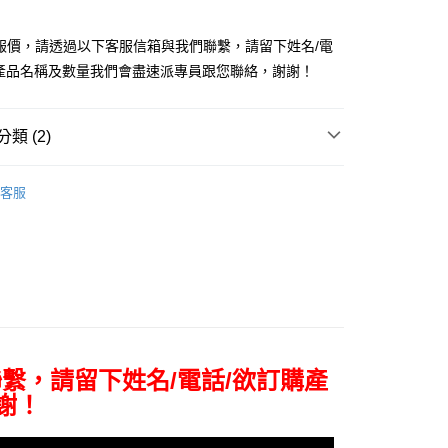
付款
華商業銀行
兆豐國際商業銀行
業儲蓄銀行
台北富邦商業銀行
業銀行
彰化商業銀行
小企業銀行
台中商業銀行
華商業銀行
兆豐國際商業銀行
業儲蓄銀行
台北富邦商業銀行
台灣）商業銀行
華泰商業銀行
報價，請透過以下客服信箱與我們聯繫，請留下姓名/電
小企業銀行
台中商業銀行
華商業銀行
兆豐國際商業銀行
業銀行
遠東國際商業銀行
購產品名稱及數量我們會盡速派專員跟您聯絡，謝謝！
台灣）商業銀行
華泰商業銀行
小企業銀行
台中商業銀行
業銀行
永豐商業銀行
業銀行
遠東國際商業銀行
台灣）商業銀行
華泰商業銀行
業銀行
星展（台灣）商業銀行
業銀行
永豐商業銀行
業銀行
遠東國際商業銀行
際商業銀行
中國信託商業銀行
類 (2)
業銀行
星展（台灣）商業銀行
業銀行
永豐商業銀行
天信用卡公司
際商業銀行
中國信託商業銀行
業銀行
星展（台灣）商業銀行
品牌
Cooke
天信用卡公司
際商業銀行
中國信託商業銀行
y
客服
天信用卡公司
頭專區｜
Cooke 鏡頭
享後付
FTEE先享後付」】
先享後付是「在收到商品之後才付款」的支付方式。 讓您購物簡單
繫，請留下姓名/電話/欲訂購產
心！
：不需註冊會員、不需綁卡、不需儲值。
謝！
：只要手機號碼，簡訊認證，即可結帳。
：先確認商品／服務後，再付款。