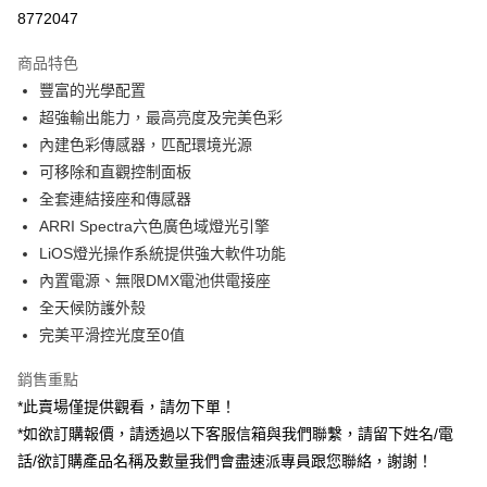
信用卡分期付款
8772047
3 期 0 利率 每期
NT$3,333,333
21家銀行
商品特色
6 期 0 利率 每期
NT$1,666,666
21家銀行
合作金庫商業銀行
第一商業銀行
豐富的光學配置
華南商業銀行
彰化商業銀行
12 期 0 利率 每期
NT$833,333
21家銀行
合作金庫商業銀行
第一商業銀行
超強輸出能力，最高亮度及完美色彩
上海商業儲蓄銀行
台北富邦商業銀行
華南商業銀行
彰化商業銀行
合作金庫商業銀行
第一商業銀行
LINE Pay
國泰世華商業銀行
兆豐國際商業銀行
內建色彩傳感器，匹配環境光源
上海商業儲蓄銀行
台北富邦商業銀行
華南商業銀行
彰化商業銀行
臺灣中小企業銀行
台中商業銀行
可移除和直觀控制面板
國泰世華商業銀行
兆豐國際商業銀行
Apple Pay
上海商業儲蓄銀行
台北富邦商業銀行
匯豐（台灣）商業銀行
華泰商業銀行
臺灣中小企業銀行
台中商業銀行
全套連結接座和傳感器
國泰世華商業銀行
兆豐國際商業銀行
聯邦商業銀行
遠東國際商業銀行
匯豐（台灣）商業銀行
華泰商業銀行
街口支付
ARRI Spectra六色廣色域燈光引擎
臺灣中小企業銀行
台中商業銀行
元大商業銀行
永豐商業銀行
聯邦商業銀行
遠東國際商業銀行
匯豐（台灣）商業銀行
華泰商業銀行
LiOS燈光操作系統提供強大軟件功能
玉山商業銀行
星展（台灣）商業銀行
悠遊付
元大商業銀行
永豐商業銀行
聯邦商業銀行
遠東國際商業銀行
內置電源、無限DMX電池供電接座
台新國際商業銀行
中國信託商業銀行
玉山商業銀行
星展（台灣）商業銀行
元大商業銀行
永豐商業銀行
台灣樂天信用卡公司
Google Pay
全天候防護外殼
台新國際商業銀行
中國信託商業銀行
玉山商業銀行
星展（台灣）商業銀行
完美平滑控光度至0值
台灣樂天信用卡公司
台新國際商業銀行
中國信託商業銀行
全支付
台灣樂天信用卡公司
銷售重點
全盈+PAY
*此賣場僅提供觀看，請勿下單！
AFTEE先享後付
*如欲訂購報價，請透過以下客服信箱與我們聯繫，請留下姓名/電
相關說明
話/欲訂購產品名稱及數量我們會盡速派專員跟您聯絡，謝謝！
【關於「AFTEE先享後付」】