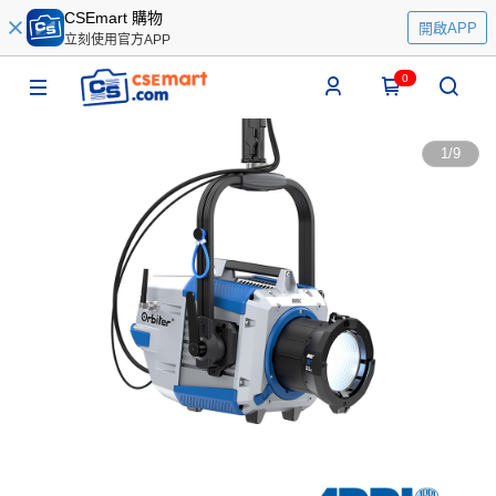
CSEmart 購物
開啟APP
立刻使用官方APP
0
1
/
9