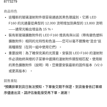
8773279
3 期 0 利率 每期
NT$2,156
21家銀行
商品特色
6 期 0 利率 每期
NT$1,078
21家銀行
合作金庫商業銀行
第一商業銀行
這種新的玻璃漫射附件很容易通過其黑色環識別，它將 LED
華南商業銀行
彰化商業銀行
12 期 0 利率 每期
NT$539
21家銀行
合作金庫商業銀行
第一商業銀行
F160 的光通量從典型的 12,000 流明增加到典型的 13,800 流明
上海商業儲蓄銀行
台北富邦商業銀行
華南商業銀行
彰化商業銀行
合作金庫商業銀行
第一商業銀行
LINE Pay
國泰世華商業銀行
兆豐國際商業銀行
——通常光輸出增益為 15 %。
上海商業儲蓄銀行
台北富邦商業銀行
華南商業銀行
彰化商業銀行
臺灣中小企業銀行
台中商業銀行
裝有新玻璃擴散附件的 LED F160 燈具有與以前（帶有銀色塑料
國泰世華商業銀行
兆豐國際商業銀行
Apple Pay
上海商業儲蓄銀行
台北富邦商業銀行
匯豐（台灣）商業銀行
華泰商業銀行
臺灣中小企業銀行
台中商業銀行
擴散附件）相同的光特性和色溫——您可以毫不猶豫地“混合”這
國泰世華商業銀行
兆豐國際商業銀行
聯邦商業銀行
遠東國際商業銀行
匯豐（台灣）商業銀行
華泰商業銀行
街口支付
兩種類型（在同一組中使用它們）。
臺灣中小企業銀行
台中商業銀行
元大商業銀行
永豐商業銀行
聯邦商業銀行
遠東國際商業銀行
匯豐（台灣）商業銀行
華泰商業銀行
重要說明：為了確保完美的光質量，安裝到 LED F160 的漫射附
玉山商業銀行
星展（台灣）商業銀行
悠遊付
元大商業銀行
永豐商業銀行
聯邦商業銀行
遠東國際商業銀行
件必須始終與燈的子菜單中選擇的漫射附件類型相匹配。使用新
台新國際商業銀行
中國信託商業銀行
玉山商業銀行
星展（台灣）商業銀行
元大商業銀行
永豐商業銀行
台灣樂天信用卡公司
Google Pay
的黑色擴散附件（說明）時，您需要安裝最新的固件版本（V2.0
台新國際商業銀行
中國信託商業銀行
玉山商業銀行
星展（台灣）商業銀行
或更高版本） 。
台灣樂天信用卡公司
台新國際商業銀行
中國信託商業銀行
全支付
台灣樂天信用卡公司
銷售重點
全盈+PAY
*預購排單到貨日無法預知，下單後交期不保證，到貨後會依訂單順
AFTEE先享後付
序儘速出貨，請評估後能接受再下單，謝謝！
相關說明
【關於「AFTEE先享後付」】
ATM付款
AFTEE先享後付是「在收到商品之後才付款」的支付方式。 讓您購物簡單