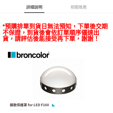
便利好安心！
詳細說明
相關推薦
１．簡單：不需註冊會員、不需綁卡、不需儲值。
運送方式
２．便利：只要手機號碼，簡訊認證，即可結帳。
３．安心：先確認商品／服務後，再付款。
宅配
*預購排單到貨日無法預知，下單後交期
每筆NT$75，滿NT$399(含以上)免運費
【「AFTEE先享後付」結帳流程】
不保證，到貨後會依訂單順序儘速出
１．於結帳方式選擇「AFTEE先享後付」後，將跳轉至「AFTEE先享後付」
付款後門市自取
結帳頁面，進行簡訊認證並確認金額後，即可完成結帳。
貨，請評估後能接受再下單，謝謝！
２．訂單成立數日內，您將收到繳費通知簡訊。
免運費
３．收到繳費通知簡訊後14天內，點擊此簡訊中的連結，可透過四大超商／
ATM／網路銀行／等多元方式進行付款，方視為交易完成。
※ 請注意：結帳手續完成當下不需立刻繳費，但若您需要取消訂單，請聯絡
購買商品的店家。未經商家同意取消之訂單仍視為有效，需透過AFTEE先享
後付繳納相關費用。
※ 交易是否成功請以「AFTEE先享後付 」之結帳頁面顯示為準，若有關於
是否繳費成功／繳費後需取消欲退款等相關疑問，請聯繫「AFTEE先享後付
客戶支援中心」
https://netprotections.freshdesk.com/support/home
【注意事項】
１．透過由恩沛科技股份有限公司提供之「AFTEE先享後付」服務完成之交
易，需依本服務之必要範圍內提供個人資料，並將交易相關給付款項請求債
權轉讓予恩沛科技股份有限公司。
２．關於個人資料處理事宜，請瀏覽以下網址：
https://aftee.tw/terms/#terms3
３．未成年的使用者請事先徵得法定代理人或監護人之同意方可使用