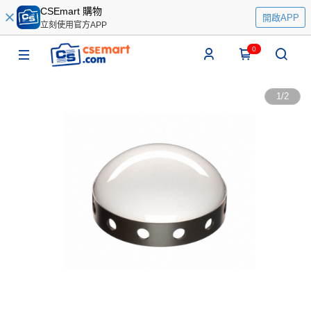
CSEmart 購物
開啟APP
立刻使用官方APP
0
1
/
2