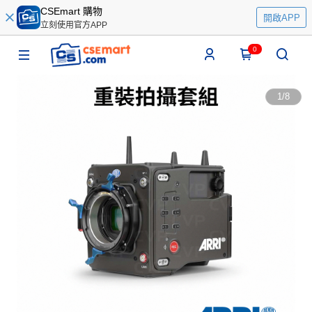
CSEmart 購物
開啟APP
立刻使用官方APP
0
1
/
8