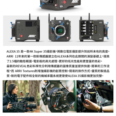
３．未成年的使用者請事先徵得法定代理人或監護人之同意方可使用
「AFTEE先享後付」，若未經同意申辦者引起之損失，本公司不負相關責
任。
４．使用「AFTEE先享後付」時，將依據個別帳號之用戶狀況，依本公司即
時審查核予不同之上限額度；若仍有額度不足之情形，本公司將視審查結果
請求用戶進行身份認證。
５．嚴禁一人註冊多個帳號或使用他人資訊註冊。若發現惡意使用之情形，
恩沛科技股份有限公司將有權停止該用戶之使用額度並採取法律行動。