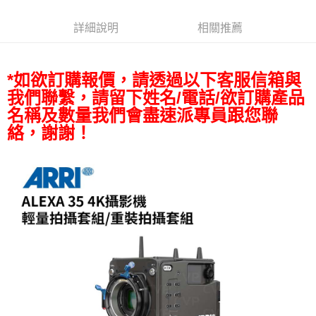
ATM付款
AFTEE先享後付是「在收到商品之後才付款」的支付方式。 讓您購物簡單
便利好安心！
詳細說明
相關推薦
１．簡單：不需註冊會員、不需綁卡、不需儲值。
運送方式
２．便利：只要手機號碼，簡訊認證，即可結帳。
３．安心：先確認商品／服務後，再付款。
宅配
*如欲訂購報價，請透過以下客服信箱與
每筆NT$75，滿NT$399(含以上)免運費
【「AFTEE先享後付」結帳流程】
我們聯繫，請留下姓名/電話/欲訂購產品
１．於結帳方式選擇「AFTEE先享後付」後，將跳轉至「AFTEE先享後付」
付款後門市自取
結帳頁面，進行簡訊認證並確認金額後，即可完成結帳。
名稱及數量我們會盡速派專員跟您聯
２．訂單成立數日內，您將收到繳費通知簡訊。
免運費
絡，謝謝！
３．收到繳費通知簡訊後14天內，點擊此簡訊中的連結，可透過四大超商／
ATM／網路銀行／等多元方式進行付款，方視為交易完成。
※ 請注意：結帳手續完成當下不需立刻繳費，但若您需要取消訂單，請聯絡
購買商品的店家。未經商家同意取消之訂單仍視為有效，需透過AFTEE先享
後付繳納相關費用。
※ 交易是否成功請以「AFTEE先享後付 」之結帳頁面顯示為準，若有關於
是否繳費成功／繳費後需取消欲退款等相關疑問，請聯繫「AFTEE先享後付
客戶支援中心」
https://netprotections.freshdesk.com/support/home
【注意事項】
１．透過由恩沛科技股份有限公司提供之「AFTEE先享後付」服務完成之交
易，需依本服務之必要範圍內提供個人資料，並將交易相關給付款項請求債
權轉讓予恩沛科技股份有限公司。
２．關於個人資料處理事宜，請瀏覽以下網址：
https://aftee.tw/terms/#terms3