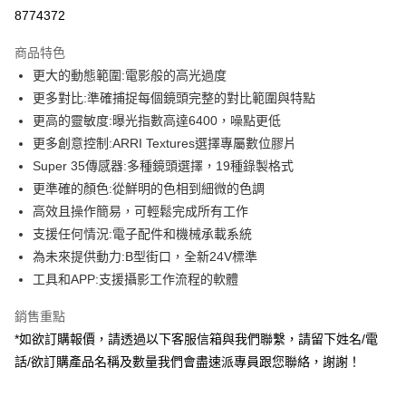
信用卡分期付款
8774372
3 期 0 利率 每期
NT$1,706,866
21家銀行
商品特色
6 期 0 利率 每期
NT$853,433
21家銀行
合作金庫商業銀行
第一商業銀行
更大的動態範圍:電影般的高光過度
華南商業銀行
彰化商業銀行
12 期 0 利率 每期
NT$426,716
21家銀行
合作金庫商業銀行
第一商業銀行
更多對比:準確捕捉每個鏡頭完整的對比範圍與特點
上海商業儲蓄銀行
台北富邦商業銀行
華南商業銀行
彰化商業銀行
合作金庫商業銀行
第一商業銀行
LINE Pay
國泰世華商業銀行
兆豐國際商業銀行
更高的靈敏度:曝光指數高達6400，噪點更低
上海商業儲蓄銀行
台北富邦商業銀行
華南商業銀行
彰化商業銀行
臺灣中小企業銀行
台中商業銀行
更多創意控制:ARRI Textures選擇專屬數位膠片
國泰世華商業銀行
兆豐國際商業銀行
Apple Pay
上海商業儲蓄銀行
台北富邦商業銀行
匯豐（台灣）商業銀行
華泰商業銀行
臺灣中小企業銀行
台中商業銀行
Super 35傳感器:多種鏡頭選擇，19種錄製格式
國泰世華商業銀行
兆豐國際商業銀行
聯邦商業銀行
遠東國際商業銀行
匯豐（台灣）商業銀行
華泰商業銀行
街口支付
更準確的顏色:從鮮明的色相到細微的色調
臺灣中小企業銀行
台中商業銀行
元大商業銀行
永豐商業銀行
聯邦商業銀行
遠東國際商業銀行
匯豐（台灣）商業銀行
華泰商業銀行
高效且操作簡易，可輕鬆完成所有工作
玉山商業銀行
星展（台灣）商業銀行
悠遊付
元大商業銀行
永豐商業銀行
聯邦商業銀行
遠東國際商業銀行
支援任何情況:電子配件和機械承載系統
台新國際商業銀行
中國信託商業銀行
玉山商業銀行
星展（台灣）商業銀行
元大商業銀行
永豐商業銀行
台灣樂天信用卡公司
Google Pay
為未來提供動力:B型街口，全新24V標準
台新國際商業銀行
中國信託商業銀行
玉山商業銀行
星展（台灣）商業銀行
工具和APP:支援攝影工作流程的軟體
台灣樂天信用卡公司
台新國際商業銀行
中國信託商業銀行
全支付
台灣樂天信用卡公司
銷售重點
全盈+PAY
*如欲訂購報價，請透過以下客服信箱與我們聯繫，請留下姓名/電
AFTEE先享後付
話/欲訂購產品名稱及數量我們會盡速派專員跟您聯絡，謝謝！
相關說明
【關於「AFTEE先享後付」】