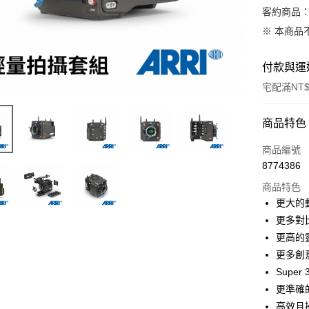
客約商品
※ 本商品
付款與運
宅配滿NT$
付款方式
商品特色
信用卡一
商品編號
8774386
信用卡分
商品特色
3 期 
更大的
6 期 
合作金
更多對
華南商
12 期
更高的
合作金
上海商
華南商
更多創意
合作金
LINE Pay
國泰世
上海商
Supe
華南商
臺灣中
國泰世
Apple Pay
上海商
更準確
匯豐（
臺灣中
國泰世
聯邦商
高效且