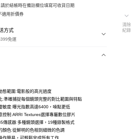
：請於結帳時在備註欄位填寫可收貨日期
不適用折價券
清除
送方式
紀錄
399免運
次付款
期付款
0 利率 每期
NT$1,643,866
21家銀行
動態範圍:電影般的高光過度
0 利率 每期
NT$821,933
21家銀行
庫商業銀行
第一商業銀行
比:準確捕捉每個鏡頭完整的對比範圍與特點
業銀行
彰化商業銀行
 0 利率 每期
NT$410,966
21家銀行
靈敏度:曝光指數高達6400，噪點更低
庫商業銀行
第一商業銀行
業儲蓄銀行
台北富邦商業銀行
業銀行
彰化商業銀行
控制:ARRI Textures選擇專屬數位膠片
庫商業銀行
第一商業銀行
華商業銀行
兆豐國際商業銀行
業儲蓄銀行
台北富邦商業銀行
r 35傳感器:多種鏡頭選擇，19種錄製格式
業銀行
彰化商業銀行
小企業銀行
台中商業銀行
華商業銀行
兆豐國際商業銀行
業儲蓄銀行
台北富邦商業銀行
的顏色:從鮮明的色相到細微的色調
台灣）商業銀行
華泰商業銀行
小企業銀行
台中商業銀行
華商業銀行
兆豐國際商業銀行
業銀行
遠東國際商業銀行
操作簡易，可輕鬆完成所有工作