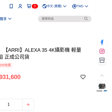
0
中文 (繁體)
TWD
獨享
【ARRI】ALEXA 35 4K攝影機 輕量
組 正成公司貨
399免運
931,600