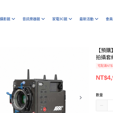
攝影館
音訊樂器館
家電3C館
最新活動
會員
【預購】
拍攝套
宅配滿NT$
NT$4,
數量