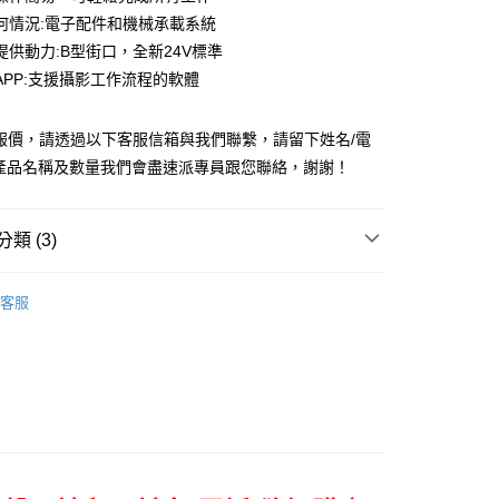
台灣）商業銀行
華泰商業銀行
小企業銀行
台中商業銀行
業銀行
永豐商業銀行
何情況:電子配件和機械承載系統
業銀行
遠東國際商業銀行
台灣）商業銀行
華泰商業銀行
業銀行
星展（台灣）商業銀行
業銀行
永豐商業銀行
提供動力:B型街口，全新24V標準
業銀行
遠東國際商業銀行
際商業銀行
中國信託商業銀行
業銀行
星展（台灣）商業銀行
APP:支援攝影工作流程的軟體
業銀行
永豐商業銀行
天信用卡公司
y
際商業銀行
中國信託商業銀行
業銀行
星展（台灣）商業銀行
天信用卡公司
際商業銀行
中國信託商業銀行
報價，請透過以下客服信箱與我們聯繫，請留下姓名/電
天信用卡公司
購產品名稱及數量我們會盡速派專員跟您聯絡，謝謝！
享後付
類 (3)
FTEE先享後付」】
先享後付是「在收到商品之後才付款」的支付方式。 讓您購物簡單
品牌
ARRI
心！
客服
頭專區｜
相機/視訊/攝影機
：不需註冊會員、不需綁卡、不需儲值。
：只要手機號碼，簡訊認證，即可結帳。
頭專區｜
ARRI 攝影機/鏡頭
：先確認商品／服務後，再付款。
EE先享後付」結帳流程】
5，滿NT$399(含以上)免運費
方式選擇「AFTEE先享後付」後，將跳轉至「AFTEE先享後
頁面，進行簡訊認證並確認金額後，即可完成結帳。
市自取
成立數日內，您將收到繳費通知簡訊。
費通知簡訊後14天內，點擊此簡訊中的連結，可透過四大超商