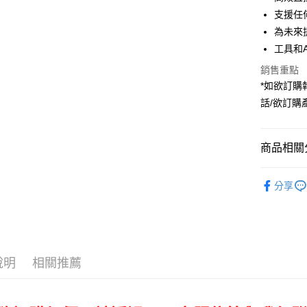
匯豐（
街口支付
臺灣中
元大商
支援任
聯邦商
匯豐（
玉山商
悠遊付
元大商
為未來
聯邦商
台新國
玉山商
工具和
元大商
台灣樂
Google Pa
台新國
玉山商
銷售重點
台灣樂
台新國
全支付
*如欲訂購
台灣樂
話/欲訂
全盈+PAY
AFTEE先
相關說明
商品相關分
【關於「A
ATM付款
AFTEE
攝影器材
便利好安
分享
｜主機鏡
１．簡單
２．便利
運送方式
｜主機鏡
３．安心
宅配
【「AFT
每筆NT$7
１．於結帳
說明
相關推薦
付」結帳
付款後門
２．訂單
３．收到繳
免運費