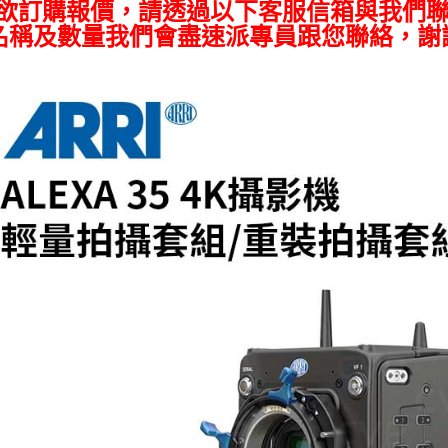
／ATM／
如欲訂購報價，請透過以下客服信箱與我們聯
※ 請注意
名稱及數量我們會盡速派專員跟您聯絡，謝
絡購買商品
先享後付
※ 交易是
是否繳費成
付客戶支
【注意事
１．透過由
交易，需
求債權轉
２．關於
https://aft
３．未成
「AFTE
任。
４．使用「
即時審查
結果請求
５．嚴禁
形，恩沛
動。