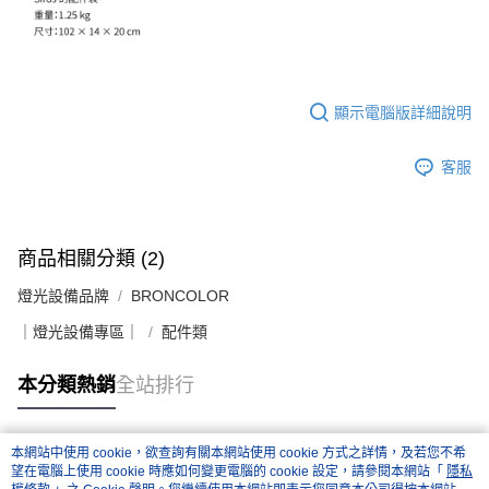
運送方式
２．便利：只要手機號碼，簡訊認證，即可結帳。
３．安心：先確認商品／服務後，再付款。
宅配
每筆NT$75，滿NT$399(含以上)免運費
【「AFTEE先享後付」結帳流程】
１．於結帳方式選擇「AFTEE先享後付」後，將跳轉至「AFTEE先享後付」
顯示電腦版詳細說明
付款後門市自取
結帳頁面，進行簡訊認證並確認金額後，即可完成結帳。
２．訂單成立數日內，您將收到繳費通知簡訊。
免運費
３．收到繳費通知簡訊後14天內，點擊此簡訊中的連結，可透過四大超商／
客服
ATM／網路銀行／等多元方式進行付款，方視為交易完成。
※ 請注意：結帳手續完成當下不需立刻繳費，但若您需要取消訂單，請聯絡
購買商品的店家。未經商家同意取消之訂單仍視為有效，需透過AFTEE先享
後付繳納相關費用。
※ 交易是否成功請以「AFTEE先享後付 」之結帳頁面顯示為準，若有關於
商品相關分類 (2)
是否繳費成功／繳費後需取消欲退款等相關疑問，請聯繫「AFTEE先享後付
客戶支援中心」
https://netprotections.freshdesk.com/support/home
燈光設備品牌
BRONCOLOR
【注意事項】
｜燈光設備專區｜
配件類
１．透過由恩沛科技股份有限公司提供之「AFTEE先享後付」服務完成之交
易，需依本服務之必要範圍內提供個人資料，並將交易相關給付款項請求債
本分類熱銷
全站排行
權轉讓予恩沛科技股份有限公司。
２．關於個人資料處理事宜，請瀏覽以下網址：
https://aftee.tw/terms/#terms3
３．未成年的使用者請事先徵得法定代理人或監護人之同意方可使用
本網站中使用 cookie，欲查詢有關本網站使用 cookie 方式之詳情，及若您不希
熱門標籤
「AFTEE先享後付」，若未經同意申辦者引起之損失，本公司不負相關責
望在電腦上使用 cookie 時應如何變更電腦的 cookie 設定，請參閱本網站「
隱私
任。