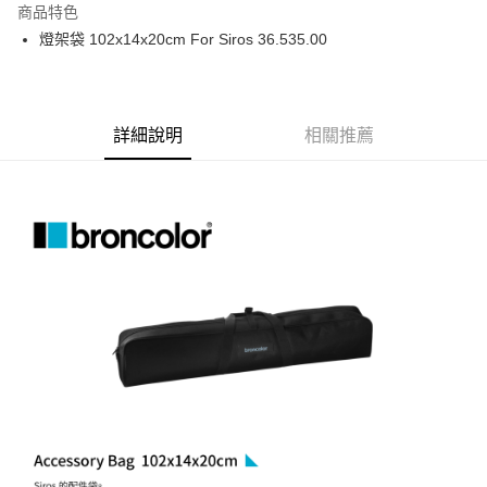
商品特色
6 期 0 利率 每期
NT$555
21家銀行
合作金庫商業銀行
第一商業銀行
燈架袋 102x14x20cm For Siros 36.535.00
華南商業銀行
彰化商業銀行
12 期 0 利率 每期
NT$277
21家銀行
合作金庫商業銀行
第一商業銀行
上海商業儲蓄銀行
台北富邦商業銀行
華南商業銀行
彰化商業銀行
合作金庫商業銀行
第一商業銀行
LINE Pay
國泰世華商業銀行
兆豐國際商業銀行
上海商業儲蓄銀行
台北富邦商業銀行
華南商業銀行
彰化商業銀行
臺灣中小企業銀行
台中商業銀行
國泰世華商業銀行
兆豐國際商業銀行
Apple Pay
上海商業儲蓄銀行
台北富邦商業銀行
詳細說明
相關推薦
匯豐（台灣）商業銀行
華泰商業銀行
臺灣中小企業銀行
台中商業銀行
國泰世華商業銀行
兆豐國際商業銀行
聯邦商業銀行
遠東國際商業銀行
匯豐（台灣）商業銀行
華泰商業銀行
街口支付
臺灣中小企業銀行
台中商業銀行
元大商業銀行
永豐商業銀行
聯邦商業銀行
遠東國際商業銀行
匯豐（台灣）商業銀行
華泰商業銀行
玉山商業銀行
星展（台灣）商業銀行
悠遊付
元大商業銀行
永豐商業銀行
聯邦商業銀行
遠東國際商業銀行
台新國際商業銀行
中國信託商業銀行
玉山商業銀行
星展（台灣）商業銀行
元大商業銀行
永豐商業銀行
台灣樂天信用卡公司
Google Pay
台新國際商業銀行
中國信託商業銀行
玉山商業銀行
星展（台灣）商業銀行
台灣樂天信用卡公司
台新國際商業銀行
中國信託商業銀行
全支付
台灣樂天信用卡公司
全盈+PAY
AFTEE先享後付
相關說明
【關於「AFTEE先享後付」】
ATM付款
AFTEE先享後付是「在收到商品之後才付款」的支付方式。 讓您購物簡單
便利好安心！
１．簡單：不需註冊會員、不需綁卡、不需儲值。