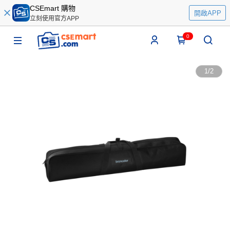
CSEmart 購物
開啟APP
立刻使用官方APP
0
1
/
2