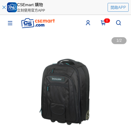
CSEmart 購物
開啟APP
立刻使用官方APP
0
1
/
2