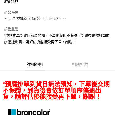
8799437
3 期 0 利率 每期
NT$6,206
21家銀行
商品特色
6 期 0 利率 每期
NT$3,103
21家銀行
合作金庫商業銀行
第一商業銀行
戶外拉桿背包 for Siros L 36.524.00
華南商業銀行
彰化商業銀行
12 期 0 利率 每期
NT$1,551
21家銀行
合作金庫商業銀行
第一商業銀行
上海商業儲蓄銀行
台北富邦商業銀行
華南商業銀行
彰化商業銀行
銷售重點
合作金庫商業銀行
第一商業銀行
LINE Pay
國泰世華商業銀行
兆豐國際商業銀行
上海商業儲蓄銀行
台北富邦商業銀行
華南商業銀行
彰化商業銀行
*預購排單到貨日無法預知，下單後交期不保證，到貨後會依訂單順
臺灣中小企業銀行
台中商業銀行
國泰世華商業銀行
兆豐國際商業銀行
Apple Pay
上海商業儲蓄銀行
台北富邦商業銀行
序儘速出貨，請評估後能接受再下單，謝謝！
匯豐（台灣）商業銀行
華泰商業銀行
臺灣中小企業銀行
台中商業銀行
國泰世華商業銀行
兆豐國際商業銀行
聯邦商業銀行
遠東國際商業銀行
匯豐（台灣）商業銀行
華泰商業銀行
街口支付
臺灣中小企業銀行
台中商業銀行
元大商業銀行
永豐商業銀行
聯邦商業銀行
遠東國際商業銀行
匯豐（台灣）商業銀行
華泰商業銀行
玉山商業銀行
星展（台灣）商業銀行
悠遊付
元大商業銀行
永豐商業銀行
聯邦商業銀行
遠東國際商業銀行
台新國際商業銀行
中國信託商業銀行
詳細說明
相關推薦
玉山商業銀行
星展（台灣）商業銀行
元大商業銀行
永豐商業銀行
台灣樂天信用卡公司
Google Pay
台新國際商業銀行
中國信託商業銀行
玉山商業銀行
星展（台灣）商業銀行
台灣樂天信用卡公司
台新國際商業銀行
中國信託商業銀行
全支付
*預購排單到貨日無法預知，下單後交期
台灣樂天信用卡公司
全盈+PAY
不保證，到貨後會依訂單順序儘速出
貨，請評估後能接受再下單，謝謝！
AFTEE先享後付
相關說明
【關於「AFTEE先享後付」】
ATM付款
AFTEE先享後付是「在收到商品之後才付款」的支付方式。 讓您購物簡單