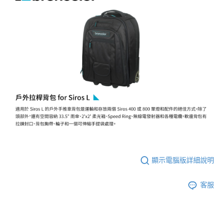
便利好安心！
１．簡單：不需註冊會員、不需綁卡、不需儲值。
運送方式
２．便利：只要手機號碼，簡訊認證，即可結帳。
３．安心：先確認商品／服務後，再付款。
宅配
每筆NT$75，滿NT$399(含以上)免運費
【「AFTEE先享後付」結帳流程】
１．於結帳方式選擇「AFTEE先享後付」後，將跳轉至「AFTEE先享後付」
付款後門市自取
結帳頁面，進行簡訊認證並確認金額後，即可完成結帳。
２．訂單成立數日內，您將收到繳費通知簡訊。
免運費
３．收到繳費通知簡訊後14天內，點擊此簡訊中的連結，可透過四大超商／
ATM／網路銀行／等多元方式進行付款，方視為交易完成。
※ 請注意：結帳手續完成當下不需立刻繳費，但若您需要取消訂單，請聯絡
購買商品的店家。未經商家同意取消之訂單仍視為有效，需透過AFTEE先享
後付繳納相關費用。
※ 交易是否成功請以「AFTEE先享後付 」之結帳頁面顯示為準，若有關於
是否繳費成功／繳費後需取消欲退款等相關疑問，請聯繫「AFTEE先享後付
客戶支援中心」
https://netprotections.freshdesk.com/support/home
顯示電腦版詳細說明
【注意事項】
１．透過由恩沛科技股份有限公司提供之「AFTEE先享後付」服務完成之交
客服
易，需依本服務之必要範圍內提供個人資料，並將交易相關給付款項請求債
權轉讓予恩沛科技股份有限公司。
２．關於個人資料處理事宜，請瀏覽以下網址：
https://aftee.tw/terms/#terms3
３．未成年的使用者請事先徵得法定代理人或監護人之同意方可使用