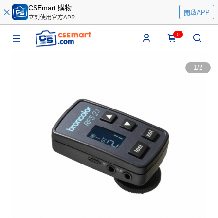
CSEmart 購物
開啟APP
立刻使用官方APP
0
1
/
2