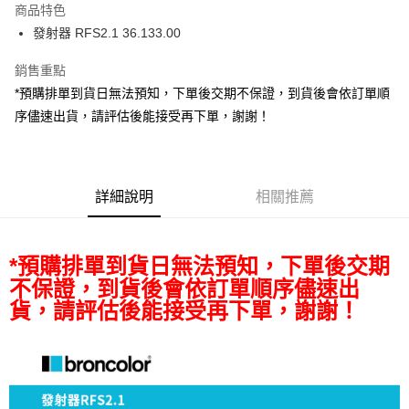
商品特色
6 期 0 利率 每期
NT$1,894
21家銀行
合作金庫商業銀行
第一商業銀行
發射器 RFS2.1 36.133.00
華南商業銀行
彰化商業銀行
12 期 0 利率 每期
NT$947
21家銀行
合作金庫商業銀行
第一商業銀行
上海商業儲蓄銀行
台北富邦商業銀行
華南商業銀行
彰化商業銀行
銷售重點
合作金庫商業銀行
第一商業銀行
超商取貨付款
國泰世華商業銀行
兆豐國際商業銀行
上海商業儲蓄銀行
台北富邦商業銀行
華南商業銀行
彰化商業銀行
*預購排單到貨日無法預知，下單後交期不保證，到貨後會依訂單順
臺灣中小企業銀行
台中商業銀行
國泰世華商業銀行
兆豐國際商業銀行
LINE Pay
上海商業儲蓄銀行
台北富邦商業銀行
序儘速出貨，請評估後能接受再下單，謝謝！
匯豐（台灣）商業銀行
華泰商業銀行
臺灣中小企業銀行
台中商業銀行
國泰世華商業銀行
兆豐國際商業銀行
聯邦商業銀行
遠東國際商業銀行
匯豐（台灣）商業銀行
華泰商業銀行
Apple Pay
臺灣中小企業銀行
台中商業銀行
元大商業銀行
永豐商業銀行
聯邦商業銀行
遠東國際商業銀行
匯豐（台灣）商業銀行
華泰商業銀行
玉山商業銀行
星展（台灣）商業銀行
街口支付
元大商業銀行
永豐商業銀行
聯邦商業銀行
遠東國際商業銀行
台新國際商業銀行
中國信託商業銀行
詳細說明
相關推薦
玉山商業銀行
星展（台灣）商業銀行
元大商業銀行
永豐商業銀行
台灣樂天信用卡公司
悠遊付
台新國際商業銀行
中國信託商業銀行
玉山商業銀行
星展（台灣）商業銀行
台灣樂天信用卡公司
台新國際商業銀行
中國信託商業銀行
Google Pay
*預購排單到貨日無法預知，下單後交期
台灣樂天信用卡公司
全支付
不保證，到貨後會依訂單順序儘速出
貨，請評估後能接受再下單，謝謝！
全盈+PAY
AFTEE先享後付
相關說明
【關於「AFTEE先享後付」】
ATM付款
AFTEE先享後付是「在收到商品之後才付款」的支付方式。 讓您購物簡單