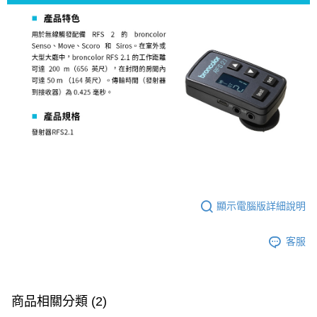
便利好安心！
１．簡單：不需註冊會員、不需綁卡、不需儲值。
運送方式
２．便利：只要手機號碼，簡訊認證，即可結帳。
３．安心：先確認商品／服務後，再付款。
全家取貨付款
每筆NT$60，滿NT$399(含以上)免運費
【「AFTEE先享後付」結帳流程】
１．於結帳方式選擇「AFTEE先享後付」後，將跳轉至「AFTEE先享後付」
萊爾富取貨付款
結帳頁面，進行簡訊認證並確認金額後，即可完成結帳。
２．訂單成立數日內，您將收到繳費通知簡訊。
每筆NT$60，滿NT$399(含以上)免運費
３．收到繳費通知簡訊後14天內，點擊此簡訊中的連結，可透過四大超商／
ATM／網路銀行／等多元方式進行付款，方視為交易完成。
7-11取貨付款
※ 請注意：結帳手續完成當下不需立刻繳費，但若您需要取消訂單，請聯絡
每筆NT$60，滿NT$399(含以上)免運費
購買商品的店家。未經商家同意取消之訂單仍視為有效，需透過AFTEE先享
後付繳納相關費用。
宅配
※ 交易是否成功請以「AFTEE先享後付 」之結帳頁面顯示為準，若有關於
是否繳費成功／繳費後需取消欲退款等相關疑問，請聯繫「AFTEE先享後付
顯示電腦版詳細說明
每筆NT$75，滿NT$399(含以上)免運費
客戶支援中心」
https://netprotections.freshdesk.com/support/home
付款後門市自取
【注意事項】
客服
１．透過由恩沛科技股份有限公司提供之「AFTEE先享後付」服務完成之交
免運費
易，需依本服務之必要範圍內提供個人資料，並將交易相關給付款項請求債
權轉讓予恩沛科技股份有限公司。
２．關於個人資料處理事宜，請瀏覽以下網址：
商品相關分類 (2)
https://aftee.tw/terms/#terms3