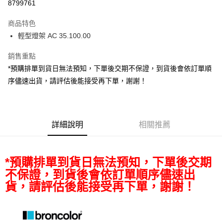
8799761
3 期 0 利率 每期
NT$2,221
21家銀行
商品特色
6 期 0 利率 每期
NT$1,110
21家銀行
合作金庫商業銀行
第一商業銀行
輕型燈架 AC 35.100.00
華南商業銀行
彰化商業銀行
12 期 0 利率 每期
NT$555
21家銀行
合作金庫商業銀行
第一商業銀行
上海商業儲蓄銀行
台北富邦商業銀行
華南商業銀行
彰化商業銀行
銷售重點
合作金庫商業銀行
第一商業銀行
LINE Pay
國泰世華商業銀行
兆豐國際商業銀行
上海商業儲蓄銀行
台北富邦商業銀行
華南商業銀行
彰化商業銀行
*預購排單到貨日無法預知，下單後交期不保證，到貨後會依訂單順
臺灣中小企業銀行
台中商業銀行
國泰世華商業銀行
兆豐國際商業銀行
Apple Pay
上海商業儲蓄銀行
台北富邦商業銀行
序儘速出貨，請評估後能接受再下單，謝謝！
匯豐（台灣）商業銀行
華泰商業銀行
臺灣中小企業銀行
台中商業銀行
國泰世華商業銀行
兆豐國際商業銀行
聯邦商業銀行
遠東國際商業銀行
匯豐（台灣）商業銀行
華泰商業銀行
街口支付
臺灣中小企業銀行
台中商業銀行
元大商業銀行
永豐商業銀行
聯邦商業銀行
遠東國際商業銀行
匯豐（台灣）商業銀行
華泰商業銀行
玉山商業銀行
星展（台灣）商業銀行
悠遊付
元大商業銀行
永豐商業銀行
聯邦商業銀行
遠東國際商業銀行
台新國際商業銀行
中國信託商業銀行
詳細說明
相關推薦
玉山商業銀行
星展（台灣）商業銀行
元大商業銀行
永豐商業銀行
台灣樂天信用卡公司
Google Pay
台新國際商業銀行
中國信託商業銀行
玉山商業銀行
星展（台灣）商業銀行
台灣樂天信用卡公司
台新國際商業銀行
中國信託商業銀行
全支付
*預購排單到貨日無法預知，下單後交期
台灣樂天信用卡公司
全盈+PAY
不保證，到貨後會依訂單順序儘速出
貨，請評估後能接受再下單，謝謝！
AFTEE先享後付
相關說明
【關於「AFTEE先享後付」】
ATM付款
AFTEE先享後付是「在收到商品之後才付款」的支付方式。 讓您購物簡單