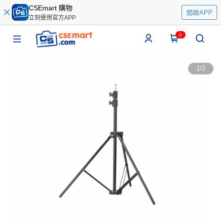
CSEmart 購物
開啟APP
立刻使用官方APP
0
1
/
2