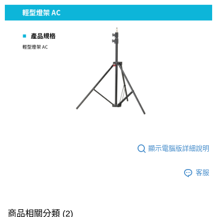
便利好安心！
１．簡單：不需註冊會員、不需綁卡、不需儲值。
運送方式
２．便利：只要手機號碼，簡訊認證，即可結帳。
３．安心：先確認商品／服務後，再付款。
宅配
每筆NT$75，滿NT$399(含以上)免運費
【「AFTEE先享後付」結帳流程】
１．於結帳方式選擇「AFTEE先享後付」後，將跳轉至「AFTEE先享後付」
付款後門市自取
結帳頁面，進行簡訊認證並確認金額後，即可完成結帳。
２．訂單成立數日內，您將收到繳費通知簡訊。
免運費
３．收到繳費通知簡訊後14天內，點擊此簡訊中的連結，可透過四大超商／
ATM／網路銀行／等多元方式進行付款，方視為交易完成。
※ 請注意：結帳手續完成當下不需立刻繳費，但若您需要取消訂單，請聯絡
購買商品的店家。未經商家同意取消之訂單仍視為有效，需透過AFTEE先享
後付繳納相關費用。
※ 交易是否成功請以「AFTEE先享後付 」之結帳頁面顯示為準，若有關於
是否繳費成功／繳費後需取消欲退款等相關疑問，請聯繫「AFTEE先享後付
客戶支援中心」
https://netprotections.freshdesk.com/support/home
顯示電腦版詳細說明
【注意事項】
客服
１．透過由恩沛科技股份有限公司提供之「AFTEE先享後付」服務完成之交
易，需依本服務之必要範圍內提供個人資料，並將交易相關給付款項請求債
權轉讓予恩沛科技股份有限公司。
２．關於個人資料處理事宜，請瀏覽以下網址：
https://aftee.tw/terms/#terms3
商品相關分類 (2)
３．未成年的使用者請事先徵得法定代理人或監護人之同意方可使用