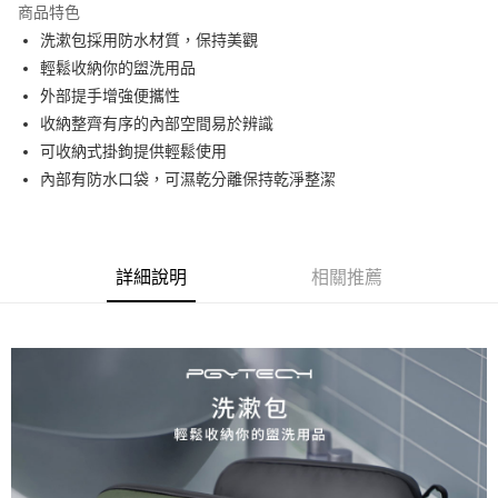
商品特色
6 期 0 利率 每期
NT$208
21家銀行
合作金庫商業銀行
第一商業銀行
洗漱包採用防水材質，保持美觀
華南商業銀行
彰化商業銀行
12 期 0 利率 每期
NT$104
21家銀行
合作金庫商業銀行
第一商業銀行
輕鬆收納你的盥洗用品
上海商業儲蓄銀行
台北富邦商業銀行
華南商業銀行
彰化商業銀行
合作金庫商業銀行
第一商業銀行
超商取貨付款
國泰世華商業銀行
兆豐國際商業銀行
外部提手增強便攜性
上海商業儲蓄銀行
台北富邦商業銀行
華南商業銀行
彰化商業銀行
臺灣中小企業銀行
台中商業銀行
收納整齊有序的內部空間易於辨識
國泰世華商業銀行
兆豐國際商業銀行
LINE Pay
上海商業儲蓄銀行
台北富邦商業銀行
匯豐（台灣）商業銀行
華泰商業銀行
臺灣中小企業銀行
台中商業銀行
可收納式掛鉤提供輕鬆使用
國泰世華商業銀行
兆豐國際商業銀行
聯邦商業銀行
遠東國際商業銀行
匯豐（台灣）商業銀行
華泰商業銀行
Apple Pay
內部有防水口袋，可濕乾分離保持乾淨整潔
臺灣中小企業銀行
台中商業銀行
元大商業銀行
永豐商業銀行
聯邦商業銀行
遠東國際商業銀行
匯豐（台灣）商業銀行
華泰商業銀行
玉山商業銀行
星展（台灣）商業銀行
街口支付
元大商業銀行
永豐商業銀行
聯邦商業銀行
遠東國際商業銀行
台新國際商業銀行
中國信託商業銀行
玉山商業銀行
星展（台灣）商業銀行
元大商業銀行
永豐商業銀行
台灣樂天信用卡公司
悠遊付
台新國際商業銀行
中國信託商業銀行
玉山商業銀行
星展（台灣）商業銀行
詳細說明
相關推薦
台灣樂天信用卡公司
台新國際商業銀行
中國信託商業銀行
Google Pay
台灣樂天信用卡公司
全支付
全盈+PAY
AFTEE先享後付
相關說明
【關於「AFTEE先享後付」】
ATM付款
AFTEE先享後付是「在收到商品之後才付款」的支付方式。 讓您購物簡單