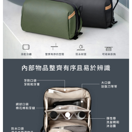
便利好安心！
１．簡單：不需註冊會員、不需綁卡、不需儲值。
運送方式
２．便利：只要手機號碼，簡訊認證，即可結帳。
３．安心：先確認商品／服務後，再付款。
全家取貨付款
每筆NT$60，滿NT$399(含以上)免運費
【「AFTEE先享後付」結帳流程】
１．於結帳方式選擇「AFTEE先享後付」後，將跳轉至「AFTEE先享後付」
萊爾富取貨付款
結帳頁面，進行簡訊認證並確認金額後，即可完成結帳。
２．訂單成立數日內，您將收到繳費通知簡訊。
每筆NT$60，滿NT$399(含以上)免運費
３．收到繳費通知簡訊後14天內，點擊此簡訊中的連結，可透過四大超商／
ATM／網路銀行／等多元方式進行付款，方視為交易完成。
7-11取貨付款
※ 請注意：結帳手續完成當下不需立刻繳費，但若您需要取消訂單，請聯絡
每筆NT$60，滿NT$399(含以上)免運費
購買商品的店家。未經商家同意取消之訂單仍視為有效，需透過AFTEE先享
後付繳納相關費用。
宅配
※ 交易是否成功請以「AFTEE先享後付 」之結帳頁面顯示為準，若有關於
是否繳費成功／繳費後需取消欲退款等相關疑問，請聯繫「AFTEE先享後付
每筆NT$75，滿NT$399(含以上)免運費
客戶支援中心」
https://netprotections.freshdesk.com/support/home
付款後門市自取
【注意事項】
１．透過由恩沛科技股份有限公司提供之「AFTEE先享後付」服務完成之交
免運費
易，需依本服務之必要範圍內提供個人資料，並將交易相關給付款項請求債
權轉讓予恩沛科技股份有限公司。
２．關於個人資料處理事宜，請瀏覽以下網址：
https://aftee.tw/terms/#terms3