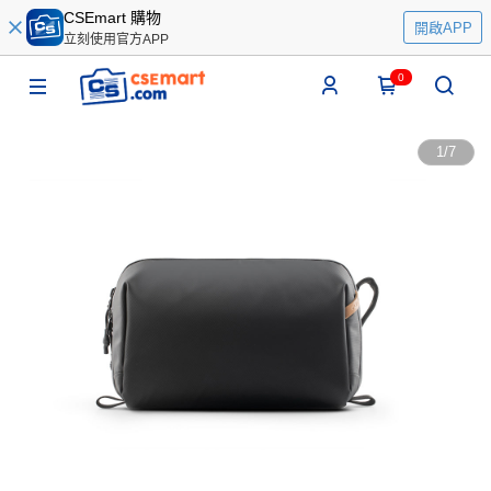
CSEmart 購物
開啟APP
立刻使用官方APP
0
1
/
7