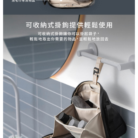
３．未成年的使用者請事先徵得法定代理人或監護人之同意方可使用
「AFTEE先享後付」，若未經同意申辦者引起之損失，本公司不負相關責
任。
４．使用「AFTEE先享後付」時，將依據個別帳號之用戶狀況，依本公司即
時審查核予不同之上限額度；若仍有額度不足之情形，本公司將視審查結果
請求用戶進行身份認證。
５．嚴禁一人註冊多個帳號或使用他人資訊註冊。若發現惡意使用之情形，
恩沛科技股份有限公司將有權停止該用戶之使用額度並採取法律行動。