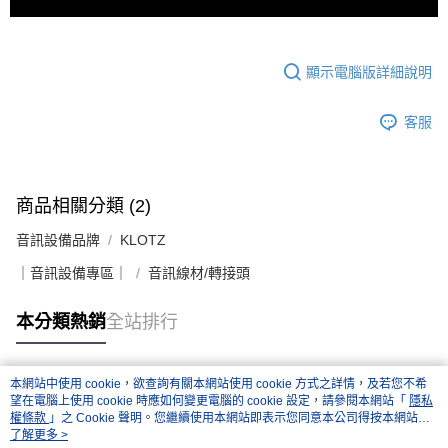
顯示電腦版詳細說明
客服
商品相關分類 (2)
音訊設備品牌
KLOTZ
｜音訊設備專區｜
音訊線材/轉接頭
本分類熱銷
全站排行
本網站中使用 cookie，欲查詢有關本網站使用 cookie 方式之詳情，及若您不希
熱門標籤
望在電腦上使用 cookie 時應如何變更電腦的 cookie 設定，請參閱本網站「
隱私
權條款
」之 Cookie 聲明。您繼續使用本網站即表示您同意本公司得按本網站使
用條款之 Cookie 聲明使用 cookie。
了解更多 >