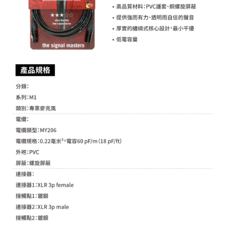
２．關於個人資料處理事宜，請瀏覽以下網址：
https://aftee.tw/terms/#terms3
３．未成年的使用者請事先徵得法定代理人或監護人之同意方可使用
「AFTEE先享後付」，若未經同意申辦者引起之損失，本公司不負相關責
任。
４．使用「AFTEE先享後付」時，將依據個別帳號之用戶狀況，依本公司即
時審查核予不同之上限額度；若仍有額度不足之情形，本公司將視審查結果
請求用戶進行身份認證。
５．嚴禁一人註冊多個帳號或使用他人資訊註冊。若發現惡意使用之情形，
恩沛科技股份有限公司將有權停止該用戶之使用額度並採取法律行動。