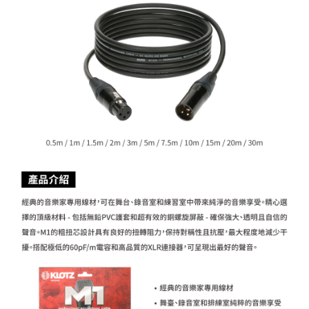
相關說明
【關於「AFTEE先享後付」】
ATM付款
AFTEE先享後付是「在收到商品之後才付款」的支付方式。 讓您購物簡單
便利好安心！
１．簡單：不需註冊會員、不需綁卡、不需儲值。
運送方式
２．便利：只要手機號碼，簡訊認證，即可結帳。
３．安心：先確認商品／服務後，再付款。
全家取貨付款
每筆NT$60，滿NT$399(含以上)免運費
【「AFTEE先享後付」結帳流程】
１．於結帳方式選擇「AFTEE先享後付」後，將跳轉至「AFTEE先享後付」
萊爾富取貨付款
結帳頁面，進行簡訊認證並確認金額後，即可完成結帳。
２．訂單成立數日內，您將收到繳費通知簡訊。
每筆NT$60，滿NT$399(含以上)免運費
３．收到繳費通知簡訊後14天內，點擊此簡訊中的連結，可透過四大超商／
ATM／網路銀行／等多元方式進行付款，方視為交易完成。
7-11取貨付款
※ 請注意：結帳手續完成當下不需立刻繳費，但若您需要取消訂單，請聯絡
每筆NT$60，滿NT$399(含以上)免運費
購買商品的店家。未經商家同意取消之訂單仍視為有效，需透過AFTEE先享
後付繳納相關費用。
宅配
※ 交易是否成功請以「AFTEE先享後付 」之結帳頁面顯示為準，若有關於
是否繳費成功／繳費後需取消欲退款等相關疑問，請聯繫「AFTEE先享後付
每筆NT$75，滿NT$399(含以上)免運費
客戶支援中心」
https://netprotections.freshdesk.com/support/home
付款後門市自取
【注意事項】
１．透過由恩沛科技股份有限公司提供之「AFTEE先享後付」服務完成之交
免運費
易，需依本服務之必要範圍內提供個人資料，並將交易相關給付款項請求債
權轉讓予恩沛科技股份有限公司。