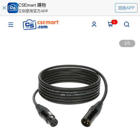
CSEmart 購物
開啟APP
立刻使用官方APP
0
1
/
5