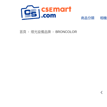
商品分類
相機
首頁
燈光設備品牌
BRONCOLOR