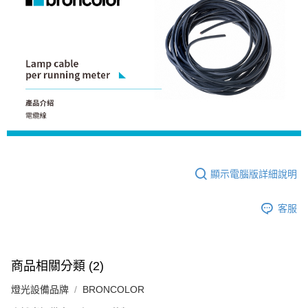
【關於「AFTEE先享後付」】
ATM付款
AFTEE先享後付是「在收到商品之後才付款」的支付方式。 讓您購物簡單
便利好安心！
１．簡單：不需註冊會員、不需綁卡、不需儲值。
運送方式
２．便利：只要手機號碼，簡訊認證，即可結帳。
３．安心：先確認商品／服務後，再付款。
全家取貨付款
每筆NT$60，滿NT$399(含以上)免運費
【「AFTEE先享後付」結帳流程】
１．於結帳方式選擇「AFTEE先享後付」後，將跳轉至「AFTEE先享後付」
萊爾富取貨付款
結帳頁面，進行簡訊認證並確認金額後，即可完成結帳。
２．訂單成立數日內，您將收到繳費通知簡訊。
每筆NT$60，滿NT$399(含以上)免運費
３．收到繳費通知簡訊後14天內，點擊此簡訊中的連結，可透過四大超商／
ATM／網路銀行／等多元方式進行付款，方視為交易完成。
7-11取貨付款
※ 請注意：結帳手續完成當下不需立刻繳費，但若您需要取消訂單，請聯絡
顯示電腦版詳細說明
每筆NT$60，滿NT$399(含以上)免運費
購買商品的店家。未經商家同意取消之訂單仍視為有效，需透過AFTEE先享
後付繳納相關費用。
客服
宅配
※ 交易是否成功請以「AFTEE先享後付 」之結帳頁面顯示為準，若有關於
是否繳費成功／繳費後需取消欲退款等相關疑問，請聯繫「AFTEE先享後付
每筆NT$75，滿NT$399(含以上)免運費
客戶支援中心」
https://netprotections.freshdesk.com/support/home
付款後門市自取
【注意事項】
商品相關分類 (2)
１．透過由恩沛科技股份有限公司提供之「AFTEE先享後付」服務完成之交
免運費
易，需依本服務之必要範圍內提供個人資料，並將交易相關給付款項請求債
燈光設備品牌
BRONCOLOR
權轉讓予恩沛科技股份有限公司。