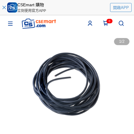
CSEmart 購物
開啟APP
立刻使用官方APP
0
1
/
2