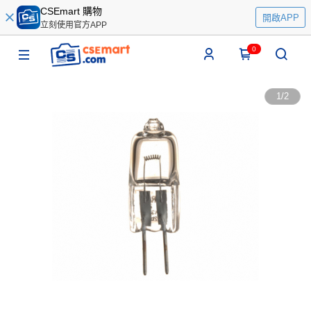
CSEmart 購物
開啟APP
立刻使用官方APP
0
1
/
2