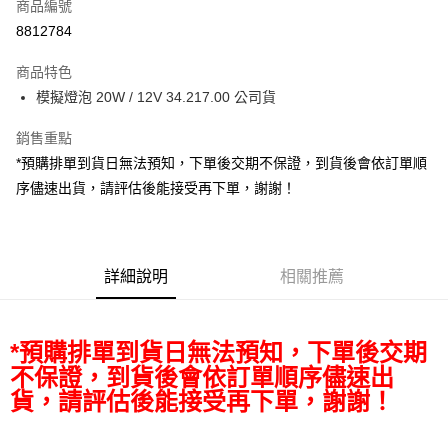
商品編號
信用卡分期付款
8812784
3 期 0 利率 每期
NT$98
21家銀行
商品特色
6 期 0 利率 每期
NT$49
21家銀行
合作金庫商業銀行
第一商業銀行
模擬燈泡 20W / 12V 34.217.00 公司貨
華南商業銀行
彰化商業銀行
12 期 0 利率 每期
NT$24
21家銀行
合作金庫商業銀行
第一商業銀行
上海商業儲蓄銀行
台北富邦商業銀行
華南商業銀行
彰化商業銀行
銷售重點
合作金庫商業銀行
第一商業銀行
超商取貨付款
國泰世華商業銀行
兆豐國際商業銀行
上海商業儲蓄銀行
台北富邦商業銀行
華南商業銀行
彰化商業銀行
*預購排單到貨日無法預知，下單後交期不保證，到貨後會依訂單順
臺灣中小企業銀行
台中商業銀行
國泰世華商業銀行
兆豐國際商業銀行
LINE Pay
上海商業儲蓄銀行
台北富邦商業銀行
序儘速出貨，請評估後能接受再下單，謝謝！
匯豐（台灣）商業銀行
華泰商業銀行
臺灣中小企業銀行
台中商業銀行
國泰世華商業銀行
兆豐國際商業銀行
聯邦商業銀行
遠東國際商業銀行
匯豐（台灣）商業銀行
華泰商業銀行
Apple Pay
臺灣中小企業銀行
台中商業銀行
元大商業銀行
永豐商業銀行
聯邦商業銀行
遠東國際商業銀行
匯豐（台灣）商業銀行
華泰商業銀行
玉山商業銀行
星展（台灣）商業銀行
街口支付
元大商業銀行
永豐商業銀行
聯邦商業銀行
遠東國際商業銀行
台新國際商業銀行
中國信託商業銀行
詳細說明
相關推薦
玉山商業銀行
星展（台灣）商業銀行
元大商業銀行
永豐商業銀行
台灣樂天信用卡公司
悠遊付
台新國際商業銀行
中國信託商業銀行
玉山商業銀行
星展（台灣）商業銀行
台灣樂天信用卡公司
台新國際商業銀行
中國信託商業銀行
Google Pay
*預購排單到貨日無法預知，下單後交期
台灣樂天信用卡公司
全支付
不保證，到貨後會依訂單順序儘速出
貨，請評估後能接受再下單，謝謝！
全盈+PAY
AFTEE先享後付