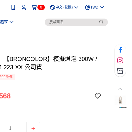
0
中文 (繁體)
TWD
獨享
【BRONCOLOR】模擬燈泡 300W /
34.223.XX 公司貨
399免運
568