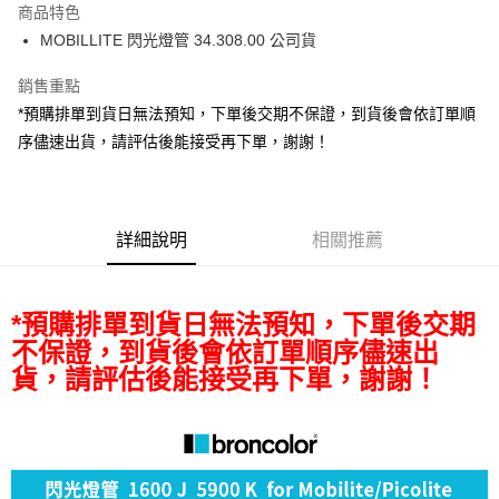
商品特色
6 期 0 利率 每期
NT$2,107
21家銀行
合作金庫商業銀行
第一商業銀行
MOBILLITE 閃光燈管 34.308.00 公司貨
華南商業銀行
彰化商業銀行
12 期 0 利率 每期
NT$1,053
21家銀行
合作金庫商業銀行
第一商業銀行
上海商業儲蓄銀行
台北富邦商業銀行
華南商業銀行
彰化商業銀行
銷售重點
合作金庫商業銀行
第一商業銀行
超商取貨付款
國泰世華商業銀行
兆豐國際商業銀行
上海商業儲蓄銀行
台北富邦商業銀行
華南商業銀行
彰化商業銀行
*預購排單到貨日無法預知，下單後交期不保證，到貨後會依訂單順
臺灣中小企業銀行
台中商業銀行
國泰世華商業銀行
兆豐國際商業銀行
LINE Pay
上海商業儲蓄銀行
台北富邦商業銀行
序儘速出貨，請評估後能接受再下單，謝謝！
匯豐（台灣）商業銀行
華泰商業銀行
臺灣中小企業銀行
台中商業銀行
國泰世華商業銀行
兆豐國際商業銀行
聯邦商業銀行
遠東國際商業銀行
匯豐（台灣）商業銀行
華泰商業銀行
Apple Pay
臺灣中小企業銀行
台中商業銀行
元大商業銀行
永豐商業銀行
聯邦商業銀行
遠東國際商業銀行
匯豐（台灣）商業銀行
華泰商業銀行
玉山商業銀行
星展（台灣）商業銀行
街口支付
元大商業銀行
永豐商業銀行
聯邦商業銀行
遠東國際商業銀行
台新國際商業銀行
中國信託商業銀行
詳細說明
相關推薦
玉山商業銀行
星展（台灣）商業銀行
元大商業銀行
永豐商業銀行
台灣樂天信用卡公司
悠遊付
台新國際商業銀行
中國信託商業銀行
玉山商業銀行
星展（台灣）商業銀行
台灣樂天信用卡公司
台新國際商業銀行
中國信託商業銀行
Google Pay
*預購排單到貨日無法預知，下單後交期
台灣樂天信用卡公司
全支付
不保證，到貨後會依訂單順序儘速出
貨，請評估後能接受再下單，謝謝！
全盈+PAY
AFTEE先享後付
相關說明
【關於「AFTEE先享後付」】
ATM付款
AFTEE先享後付是「在收到商品之後才付款」的支付方式。 讓您購物簡單