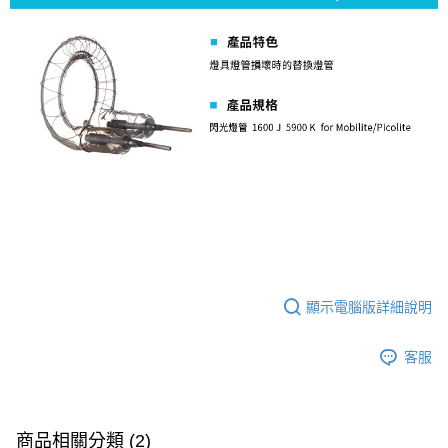
便利好安心！
１．簡單：不需註冊會員、不需綁卡、不需儲值。
運送方式
２．便利：只要手機號碼，簡訊認證，即可結帳。
３．安心：先確認商品／服務後，再付款。
全家取貨付款
每筆NT$60，滿NT$399(含以上)免運費
【「AFTEE先享後付」結帳流程】
１．於結帳方式選擇「AFTEE先享後付」後，將跳轉至「AFTEE先享後付」
萊爾富取貨付款
結帳頁面，進行簡訊認證並確認金額後，即可完成結帳。
２．訂單成立數日內，您將收到繳費通知簡訊。
每筆NT$60，滿NT$399(含以上)免運費
３．收到繳費通知簡訊後14天內，點擊此簡訊中的連結，可透過四大超商／
ATM／網路銀行／等多元方式進行付款，方視為交易完成。
7-11取貨付款
※ 請注意：結帳手續完成當下不需立刻繳費，但若您需要取消訂單，請聯絡
每筆NT$60，滿NT$399(含以上)免運費
購買商品的店家。未經商家同意取消之訂單仍視為有效，需透過AFTEE先享
後付繳納相關費用。
宅配
※ 交易是否成功請以「AFTEE先享後付 」之結帳頁面顯示為準，若有關於
是否繳費成功／繳費後需取消欲退款等相關疑問，請聯繫「AFTEE先享後付
每筆NT$75，滿NT$399(含以上)免運費
客戶支援中心」
https://netprotections.freshdesk.com/support/home
顯示電腦版詳細說明
付款後門市自取
【注意事項】
客服
１．透過由恩沛科技股份有限公司提供之「AFTEE先享後付」服務完成之交
免運費
易，需依本服務之必要範圍內提供個人資料，並將交易相關給付款項請求債
權轉讓予恩沛科技股份有限公司。
２．關於個人資料處理事宜，請瀏覽以下網址：
https://aftee.tw/terms/#terms3
商品相關分類 (2)