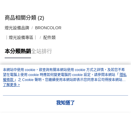
２．關於個人資料處理事宜，請瀏覽以下網址：
https://aftee.tw/terms/#terms3
３．未成年的使用者請事先徵得法定代理人或監護人之同意方可使用
「AFTEE先享後付」，若未經同意申辦者引起之損失，本公司不負相關責
商品相關分類 (2)
任。
４．使用「AFTEE先享後付」時，將依據個別帳號之用戶狀況，依本公司即
燈光設備品牌
BRONCOLOR
時審查核予不同之上限額度；若仍有額度不足之情形，本公司將視審查結果
請求用戶進行身份認證。
｜燈光設備專區｜
配件類
５．嚴禁一人註冊多個帳號或使用他人資訊註冊。若發現惡意使用之情形，
恩沛科技股份有限公司將有權停止該用戶之使用額度並採取法律行動。
本分類熱銷
全站排行
本網站中使用 cookie，欲查詢有關本網站使用 cookie 方式之詳情，及若您不希
熱門標籤
望在電腦上使用 cookie 時應如何變更電腦的 cookie 設定，請參閱本網站「
隱私
權條款
」之 Cookie 聲明。您繼續使用本網站即表示您同意本公司得按本網站使
用條款之 Cookie 聲明使用 cookie。
了解更多 >
我知道了