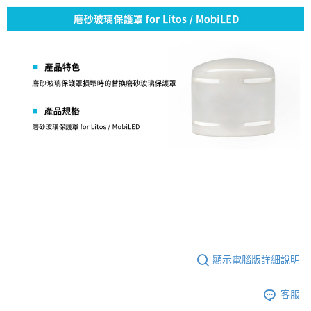
【關於「AFTEE先享後付」】
ATM付款
AFTEE先享後付是「在收到商品之後才付款」的支付方式。 讓您購物簡單
便利好安心！
１．簡單：不需註冊會員、不需綁卡、不需儲值。
運送方式
２．便利：只要手機號碼，簡訊認證，即可結帳。
３．安心：先確認商品／服務後，再付款。
全家取貨付款
每筆NT$60，滿NT$399(含以上)免運費
【「AFTEE先享後付」結帳流程】
１．於結帳方式選擇「AFTEE先享後付」後，將跳轉至「AFTEE先享後付」
萊爾富取貨付款
結帳頁面，進行簡訊認證並確認金額後，即可完成結帳。
２．訂單成立數日內，您將收到繳費通知簡訊。
每筆NT$60，滿NT$399(含以上)免運費
３．收到繳費通知簡訊後14天內，點擊此簡訊中的連結，可透過四大超商／
ATM／網路銀行／等多元方式進行付款，方視為交易完成。
7-11取貨付款
※ 請注意：結帳手續完成當下不需立刻繳費，但若您需要取消訂單，請聯絡
每筆NT$60，滿NT$399(含以上)免運費
購買商品的店家。未經商家同意取消之訂單仍視為有效，需透過AFTEE先享
後付繳納相關費用。
宅配
※ 交易是否成功請以「AFTEE先享後付 」之結帳頁面顯示為準，若有關於
是否繳費成功／繳費後需取消欲退款等相關疑問，請聯繫「AFTEE先享後付
每筆NT$75，滿NT$399(含以上)免運費
客戶支援中心」
https://netprotections.freshdesk.com/support/home
付款後門市自取
顯示電腦版詳細說明
【注意事項】
１．透過由恩沛科技股份有限公司提供之「AFTEE先享後付」服務完成之交
免運費
易，需依本服務之必要範圍內提供個人資料，並將交易相關給付款項請求債
客服
權轉讓予恩沛科技股份有限公司。