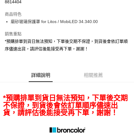
8814404
3 期 0 利率 每期
NT$2,776
21家銀行
商品特色
6 期 0 利率 每期
NT$1,388
21家銀行
合作金庫商業銀行
第一商業銀行
磨砂玻璃保護罩 for Litos / MobiLED 34.340.00
華南商業銀行
彰化商業銀行
12 期 0 利率 每期
NT$694
21家銀行
合作金庫商業銀行
第一商業銀行
上海商業儲蓄銀行
台北富邦商業銀行
華南商業銀行
彰化商業銀行
銷售重點
合作金庫商業銀行
第一商業銀行
超商取貨付款
國泰世華商業銀行
兆豐國際商業銀行
上海商業儲蓄銀行
台北富邦商業銀行
華南商業銀行
彰化商業銀行
*預購排單到貨日無法預知，下單後交期不保證，到貨後會依訂單順
臺灣中小企業銀行
台中商業銀行
國泰世華商業銀行
兆豐國際商業銀行
LINE Pay
上海商業儲蓄銀行
台北富邦商業銀行
序儘速出貨，請評估後能接受再下單，謝謝！
匯豐（台灣）商業銀行
華泰商業銀行
臺灣中小企業銀行
台中商業銀行
國泰世華商業銀行
兆豐國際商業銀行
聯邦商業銀行
遠東國際商業銀行
匯豐（台灣）商業銀行
華泰商業銀行
Apple Pay
臺灣中小企業銀行
台中商業銀行
元大商業銀行
永豐商業銀行
聯邦商業銀行
遠東國際商業銀行
匯豐（台灣）商業銀行
華泰商業銀行
玉山商業銀行
星展（台灣）商業銀行
街口支付
元大商業銀行
永豐商業銀行
聯邦商業銀行
遠東國際商業銀行
台新國際商業銀行
中國信託商業銀行
詳細說明
相關推薦
玉山商業銀行
星展（台灣）商業銀行
元大商業銀行
永豐商業銀行
台灣樂天信用卡公司
悠遊付
台新國際商業銀行
中國信託商業銀行
玉山商業銀行
星展（台灣）商業銀行
台灣樂天信用卡公司
台新國際商業銀行
中國信託商業銀行
Google Pay
*預購排單到貨日無法預知，下單後交期
台灣樂天信用卡公司
全支付
不保證，到貨後會依訂單順序儘速出
貨，請評估後能接受再下單，謝謝！
全盈+PAY
AFTEE先享後付
相關說明