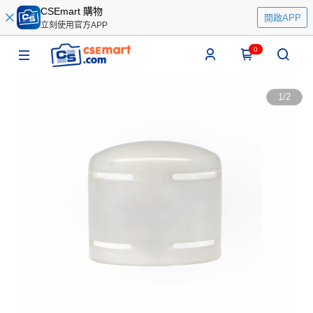
CSEmart 購物
開啟APP
立刻使用官方APP
0
1
/
2