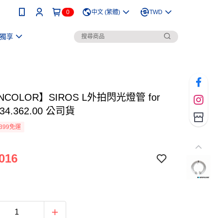
0
中文 (繁體)
TWD
獨享
NCOLOR】SIROS L外拍閃光燈管 for
L 34.362.00 公司貨
399免運
016