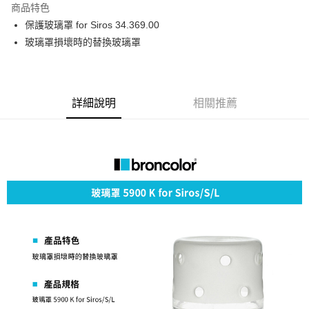
商品特色
6 期 0 利率 每期
NT$914
21家銀行
合作金庫商業銀行
第一商業銀行
保護玻璃罩 for Siros 34.369.00
華南商業銀行
彰化商業銀行
12 期 0 利率 每期
NT$457
21家銀行
合作金庫商業銀行
第一商業銀行
玻璃罩損壞時的替換玻璃罩
上海商業儲蓄銀行
台北富邦商業銀行
華南商業銀行
彰化商業銀行
合作金庫商業銀行
第一商業銀行
超商取貨付款
國泰世華商業銀行
兆豐國際商業銀行
上海商業儲蓄銀行
台北富邦商業銀行
華南商業銀行
彰化商業銀行
臺灣中小企業銀行
台中商業銀行
國泰世華商業銀行
兆豐國際商業銀行
LINE Pay
上海商業儲蓄銀行
台北富邦商業銀行
匯豐（台灣）商業銀行
華泰商業銀行
臺灣中小企業銀行
台中商業銀行
國泰世華商業銀行
兆豐國際商業銀行
聯邦商業銀行
遠東國際商業銀行
詳細說明
相關推薦
匯豐（台灣）商業銀行
華泰商業銀行
Apple Pay
臺灣中小企業銀行
台中商業銀行
元大商業銀行
永豐商業銀行
聯邦商業銀行
遠東國際商業銀行
匯豐（台灣）商業銀行
華泰商業銀行
玉山商業銀行
星展（台灣）商業銀行
街口支付
元大商業銀行
永豐商業銀行
聯邦商業銀行
遠東國際商業銀行
台新國際商業銀行
中國信託商業銀行
玉山商業銀行
星展（台灣）商業銀行
元大商業銀行
永豐商業銀行
台灣樂天信用卡公司
悠遊付
台新國際商業銀行
中國信託商業銀行
玉山商業銀行
星展（台灣）商業銀行
台灣樂天信用卡公司
台新國際商業銀行
中國信託商業銀行
Google Pay
台灣樂天信用卡公司
全支付
全盈+PAY
AFTEE先享後付
相關說明
【關於「AFTEE先享後付」】
ATM付款
AFTEE先享後付是「在收到商品之後才付款」的支付方式。 讓您購物簡單