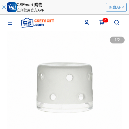
CSEmart 購物
開啟APP
立刻使用官方APP
0
1
/
2