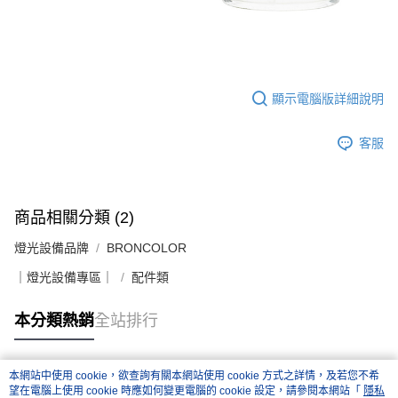
便利好安心！
１．簡單：不需註冊會員、不需綁卡、不需儲值。
運送方式
２．便利：只要手機號碼，簡訊認證，即可結帳。
３．安心：先確認商品／服務後，再付款。
全家取貨付款
每筆NT$60，滿NT$399(含以上)免運費
【「AFTEE先享後付」結帳流程】
顯示電腦版詳細說明
１．於結帳方式選擇「AFTEE先享後付」後，將跳轉至「AFTEE先享後付」
萊爾富取貨付款
結帳頁面，進行簡訊認證並確認金額後，即可完成結帳。
客服
２．訂單成立數日內，您將收到繳費通知簡訊。
每筆NT$60，滿NT$399(含以上)免運費
３．收到繳費通知簡訊後14天內，點擊此簡訊中的連結，可透過四大超商／
ATM／網路銀行／等多元方式進行付款，方視為交易完成。
7-11取貨付款
※ 請注意：結帳手續完成當下不需立刻繳費，但若您需要取消訂單，請聯絡
每筆NT$60，滿NT$399(含以上)免運費
購買商品的店家。未經商家同意取消之訂單仍視為有效，需透過AFTEE先享
商品相關分類 (2)
後付繳納相關費用。
宅配
※ 交易是否成功請以「AFTEE先享後付 」之結帳頁面顯示為準，若有關於
燈光設備品牌
BRONCOLOR
是否繳費成功／繳費後需取消欲退款等相關疑問，請聯繫「AFTEE先享後付
每筆NT$75，滿NT$399(含以上)免運費
客戶支援中心」
https://netprotections.freshdesk.com/support/home
｜燈光設備專區｜
配件類
付款後門市自取
【注意事項】
本分類熱銷
全站排行
１．透過由恩沛科技股份有限公司提供之「AFTEE先享後付」服務完成之交
免運費
易，需依本服務之必要範圍內提供個人資料，並將交易相關給付款項請求債
權轉讓予恩沛科技股份有限公司。
２．關於個人資料處理事宜，請瀏覽以下網址：
本網站中使用 cookie，欲查詢有關本網站使用 cookie 方式之詳情，及若您不希
https://aftee.tw/terms/#terms3
熱門標籤
望在電腦上使用 cookie 時應如何變更電腦的 cookie 設定，請參閱本網站「
隱私