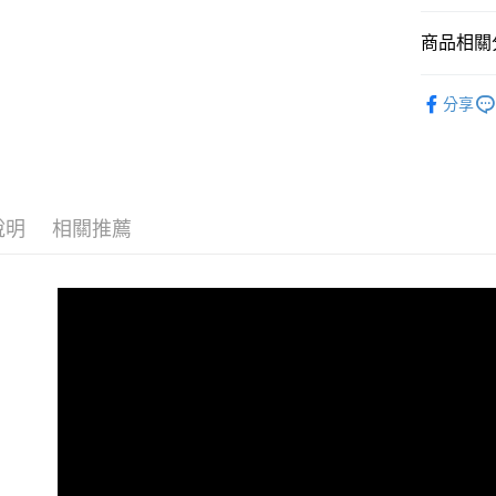
每筆NT$6
１．於結帳
付」結帳
商品相關分
萊爾富取
２．訂單
３．收到繳
每筆NT$6
攝影器材
／ATM／
分享
※ 請注意
｜主機鏡
7-11取貨
絡購買商品
先享後付
每筆NT$6
｜主機鏡
※ 交易是
是否繳費成
🎁下單登
宅配
付客戶支
每筆NT$7
說明
相關推薦
CANON 
【注意事
付款後門
１．透過由
交易，需
免運費
求債權轉
２．關於
https://aft
３．未成
「AFTE
任。
４．使用「
即時審查
結果請求
５．嚴禁