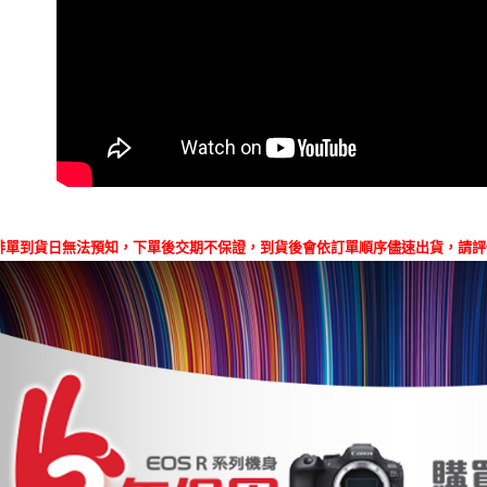
形，恩沛
動。
排單到貨日無法預知，下單後交期不保證，到貨後會依訂單順序儘速出貨，請