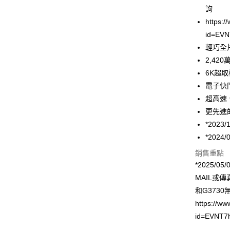
國泰世
LINE Pay
上海商
詢
匯豐（
臺灣中
國泰世
聯邦商
https:/
匯豐（
Apple Pay
臺灣中
元大商
id=EVN
聯邦商
匯豐（
玉山商
街口支付
元大商
輕巧全
聯邦商
台新國
玉山商
2,42
元大商
台灣樂
悠遊付
台新國
玉山商
6K超取樣
台灣樂
台新國
Google Pa
電子快門
台灣樂
超高速
全支付
更先進
全盈+PAY
*202
*202
AFTEE先
相關說明
銷售重點
【關於「A
*2025/
ATM付款
AFTEE
MAIL或傳
便利好安
和G373
１．簡單
２．便利
https://ww
運送方式
３．安心
id=EVNT7
全家取貨
【「AFT