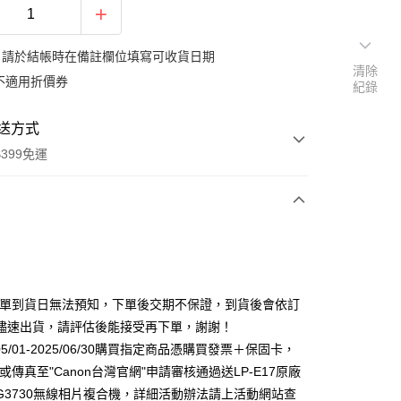
：請於結帳時在備註欄位填寫可收貨日期
清除
不適用折價券
紀錄
送方式
399免運
次付款
期付款
0 利率 每期
NT$16,300
21家銀行
排單到貨日無法預知，下單後交期不保證，到貨後會依訂
0 利率 每期
NT$8,150
21家銀行
庫商業銀行
第一商業銀行
儘速出貨，請評估後能接受再下單，謝謝！
業銀行
彰化商業銀行
 0 利率 每期
NT$4,075
21家銀行
5/05/01-2025/06/30購買指定商品憑購買發票＋保固卡，
庫商業銀行
第一商業銀行
業儲蓄銀行
台北富邦商業銀行
業銀行
彰化商業銀行
IL或傳真至"Canon台灣官網"申請審核通過送LP-E17原廠
庫商業銀行
第一商業銀行
付款
華商業銀行
兆豐國際商業銀行
業儲蓄銀行
台北富邦商業銀行
G3730無線相片複合機，詳細活動辦法請上活動網站查
業銀行
彰化商業銀行
小企業銀行
台中商業銀行