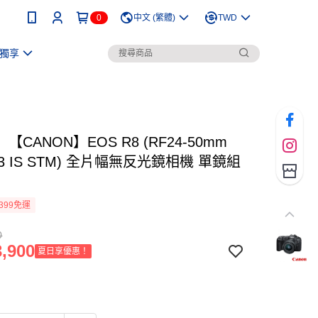
0
中文 (繁體)
TWD
獨享
【CANON】EOS R8 (RF24-50mm
-6.3 IS STM) 全片幅無反光鏡相機 單鏡組
399免運
0
,900
夏日享優惠！