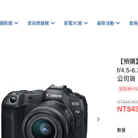
攝影館
音訊樂器館
家電3C館
最新活動
會員
【預購】
f/4.5
公司貨
超取滿NT$
NT$48,90
NT$43
數量