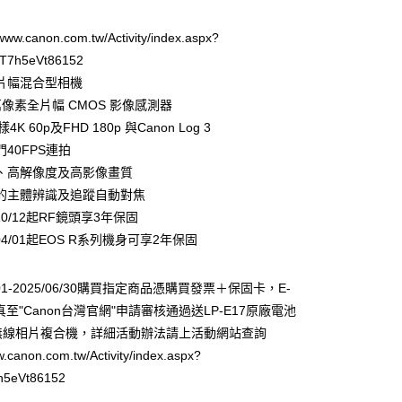
華商業銀行
兆豐國際商業銀行
業儲蓄銀行
台北富邦商業銀行
台灣）商業銀行
華泰商業銀行
小企業銀行
台中商業銀行
華商業銀行
兆豐國際商業銀行
業銀行
遠東國際商業銀行
/www.canon.com.tw/Activity/index.aspx?
台灣）商業銀行
華泰商業銀行
小企業銀行
台中商業銀行
業銀行
永豐商業銀行
T7h5eVt86152
業銀行
遠東國際商業銀行
台灣）商業銀行
華泰商業銀行
業銀行
星展（台灣）商業銀行
業銀行
永豐商業銀行
片幅混合型相機
業銀行
遠東國際商業銀行
際商業銀行
中國信託商業銀行
業銀行
星展（台灣）商業銀行
0萬像素全片幅 CMOS 影像感測器
業銀行
永豐商業銀行
天信用卡公司
際商業銀行
中國信託商業銀行
業銀行
星展（台灣）商業銀行
4K 60p及FHD 180p 與Canon Log 3
天信用卡公司
際商業銀行
中國信託商業銀行
y
40FPS連拍
天信用卡公司
、高解像度及高影像畫質
的主體辨識及追蹤自動對焦
3/10/12起RF鏡頭享3年保固
4/04/01起EOS R系列機身可享2年保固
享後付
FTEE先享後付」】
05/01-2025/06/30購買指定商品憑購買發票＋保固卡，E-
先享後付是「在收到商品之後才付款」的支付方式。 讓您購物簡單
真至"Canon台灣官網"申請審核通過送LP-E17原廠電池
心！
0無線相片複合機，詳細活動辦法請上活動網站查詢
：不需註冊會員、不需綁卡、不需儲值。
：只要手機號碼，簡訊認證，即可結帳。
w.canon.com.tw/Activity/index.aspx?
：先確認商品／服務後，再付款。
h5eVt86152
付款
EE先享後付」結帳流程】