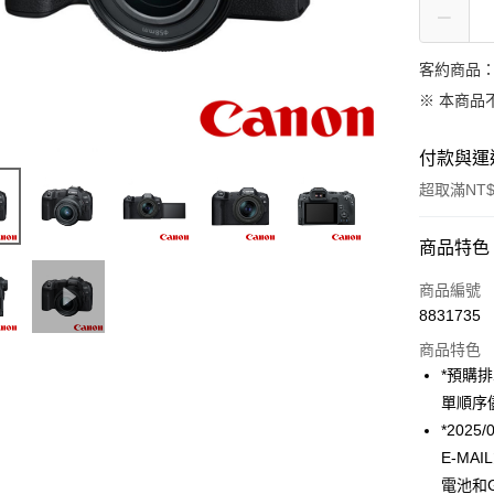
客約商品
※ 本商品
付款與運
超取滿NT$
付款方式
商品特色
信用卡一
商品編號
8831735
信用卡分
商品特色
3 期 
*預購
6 期 
合作金
單順序
華南商
12 期
*202
合作金
上海商
華南商
E-MA
合作金
超商取貨
國泰世
上海商
電池和
華南商
臺灣中