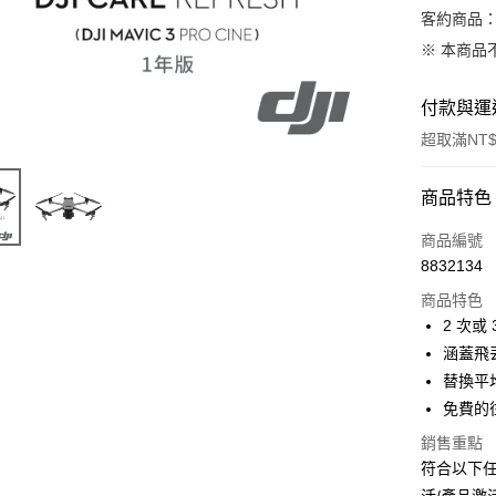
客約商品
※ 本商品
付款與運
超取滿NT$
付款方式
商品特色
信用卡一
商品編號
8832134
信用卡分
商品特色
3 期 
2 次或
6 期 
合作金
涵蓋飛
華南商
12 期
替換平均
合作金
上海商
華南商
免費的
合作金
超商取貨
國泰世
上海商
華南商
銷售重點
臺灣中
國泰世
LINE Pay
上海商
匯豐（
符合以下任
臺灣中
國泰世
聯邦商