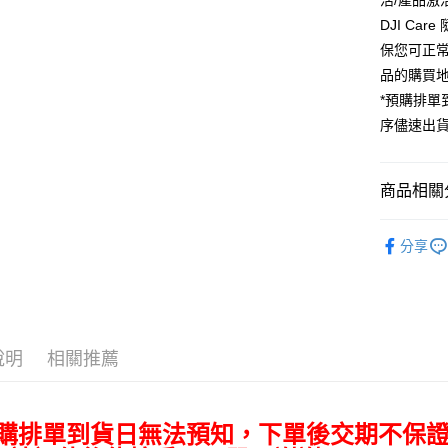
活/產品激
匯豐（
Apple Pay
臺灣中
元大商
聯邦商
DJI C
匯豐（
玉山商
街口支付
元大商
保您可正常
聯邦商
台新國
玉山商
元大商
品的購買
台灣樂
悠遊付
台新國
玉山商
*預購排
台灣樂
台新國
Google Pa
序儘速出
台灣樂
全支付
全盈+PAY
商品相關分
AFTEE先
空拍/穩定
分享
相關說明
｜空拍/穩
【關於「A
ATM付款
AFTEE
便利好安
１．簡單
２．便利
運送方式
說明
相關推薦
３．安心
全家取貨
【「AFT
每筆NT$6
１．於結帳
預購排單到貨日無法預知，下單後交期不保
付」結帳