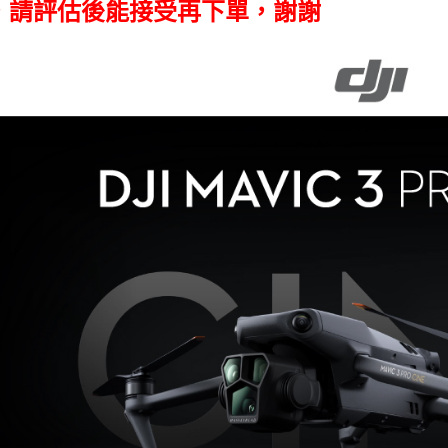
萊爾富取
２．訂單
，請評估後能接受再下單，謝謝
３．收到繳
每筆NT$6
／ATM／
※ 請注意
7-11取貨
絡購買商品
先享後付
每筆NT$6
※ 交易是
是否繳費成
宅配
付客戶支
每筆NT$7
【注意事
付款後門
１．透過由
交易，需
免運費
求債權轉
２．關於
https://aft
３．未成
「AFTE
任。
４．使用「
即時審查
結果請求
５．嚴禁
形，恩沛
動。