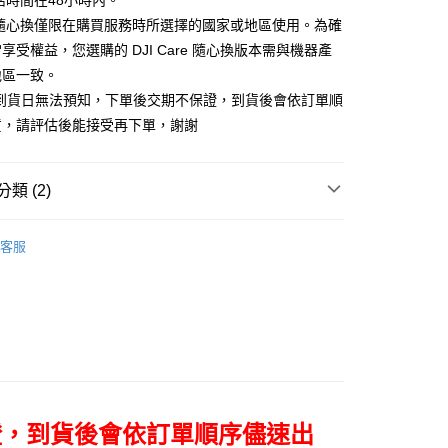
活時間在48小時內。
台灣）商業銀行
華泰商業銀行
小企業銀行
台中商業銀行
業銀行
永豐商業銀行
業銀行
遠東國際商業銀行
are 隨心換僅限在購買服務時所選擇的國家或地區使用。為確
台灣）商業銀行
華泰商業銀行
業銀行
星展（台灣）商業銀行
業銀行
永豐商業銀行
享受權益，您選購的 DJI Care 隨心換版本需與機器產
業銀行
遠東國際商業銀行
際商業銀行
中國信託商業銀行
業銀行
星展（台灣）商業銀行
業銀行
永豐商業銀行
地區一致。
天信用卡公司
際商業銀行
中國信託商業銀行
業銀行
星展（台灣）商業銀行
單到貨日無法預知，下單後交期不保證，到貨後會依訂單順
天信用卡公司
際商業銀行
中國信託商業銀行
y
貨，請評估後能接受再下單，謝謝
天信用卡公司
類 (2)
享後付
器品牌
DJI
客服
定器專區｜
DJI 隨心換/配件
FTEE先享後付」】
先享後付是「在收到商品之後才付款」的支付方式。 讓您購物簡單
心！
：不需註冊會員、不需綁卡、不需儲值。
：只要手機號碼，簡訊認證，即可結帳。
：先確認商品／服務後，再付款。
付款
EE先享後付」結帳流程】
0，滿NT$399(含以上)免運費
方式選擇「AFTEE先享後付」後，將跳轉至「AFTEE先享後
證，到貨後會依訂單順序儘速出
頁面，進行簡訊認證並確認金額後，即可完成結帳。