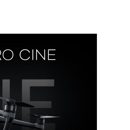
貨付款
成立數日內，您將收到繳費通知簡訊。
費通知簡訊後14天內，點擊此簡訊中的連結，可透過四大超商
0，滿NT$399(含以上)免運費
網路銀行／等多元方式進行付款，方視為交易完成。
：結帳手續完成當下不需立刻繳費，但若您需要取消訂單，請聯
付款
的店家。未經商家同意取消之訂單仍視為有效，需透過AFTEE
繳納相關費用。
0，滿NT$399(含以上)免運費
否成功請以「AFTEE先享後付 」之結帳頁面顯示為準，若有關於
功／繳費後需取消欲退款等相關疑問，請聯繫「AFTEE先享後
援中心」
https://netprotections.freshdesk.com/support/home
5，滿NT$399(含以上)免運費
項】
市自取
恩沛科技股份有限公司提供之「AFTEE先享後付」服務完成之
依本服務之必要範圍內提供個人資料，並將交易相關給付款項請
讓予恩沛科技股份有限公司。
個人資料處理事宜，請瀏覽以下網址：
ee.tw/terms/#terms3
年的使用者請事先徵得法定代理人或監護人之同意方可使用
E先享後付」，若未經同意申辦者引起之損失，本公司不負相關責
AFTEE先享後付」時，將依據個別帳號之用戶狀況，依本公司
核予不同之上限額度；若仍有額度不足之情形，本公司將視審查
用戶進行身份認證。
一人註冊多個帳號或使用他人資訊註冊。若發現惡意使用之情
科技股份有限公司將有權停止該用戶之使用額度並採取法律行