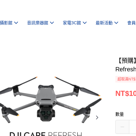
攝影館
音訊樂器館
家電3C館
最新活動
會員
【預購】【
Refre
超取滿NT$
NT$10
數量