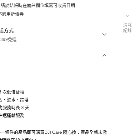
：請於結帳時在備註欄位填寫可收貨日期
不適用折價券
清除
送方式
紀錄
399免運
次付款
期付款
0 利率 每期
NT$3,466
21家銀行
 3 次低價替換
0 利率 每期
NT$1,733
21家銀行
庫商業銀行
第一商業銀行
丟、進水、跌落
業銀行
彰化商業銀行
 0 利率 每期
NT$866
21家銀行
服務時長 3 天
庫商業銀行
第一商業銀行
業儲蓄銀行
台北富邦商業銀行
業銀行
彰化商業銀行
往返運輸服務
庫商業銀行
第一商業銀行
付款
華商業銀行
兆豐國際商業銀行
業儲蓄銀行
台北富邦商業銀行
業銀行
彰化商業銀行
小企業銀行
台中商業銀行
華商業銀行
兆豐國際商業銀行
業儲蓄銀行
台北富邦商業銀行
台灣）商業銀行
華泰商業銀行
一條件的產品即可購買DJI Care 隨心換：產品全新未激
小企業銀行
台中商業銀行
華商業銀行
兆豐國際商業銀行
業銀行
遠東國際商業銀行