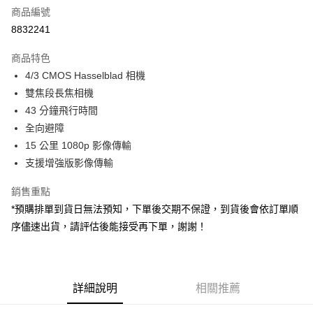
商品編號
信用卡分期付款
8832241
3 期 0 利率 每期
NT$33,000
21家銀行
商品特色
6 期 0 利率 每期
NT$16,500
21家銀行
合作金庫商業銀行
第一商業銀行
4/3 CMOS Hasselblad 相機
華南商業銀行
彰化商業銀行
12 期 0 利率 每期
NT$8,250
21家銀行
合作金庫商業銀行
第一商業銀行
雙焦段長焦相機
上海商業儲蓄銀行
台北富邦商業銀行
華南商業銀行
彰化商業銀行
合作金庫商業銀行
第一商業銀行
LINE Pay
國泰世華商業銀行
兆豐國際商業銀行
43 分鐘飛行時間
上海商業儲蓄銀行
台北富邦商業銀行
華南商業銀行
彰化商業銀行
臺灣中小企業銀行
台中商業銀行
全向避障
國泰世華商業銀行
兆豐國際商業銀行
Apple Pay
上海商業儲蓄銀行
台北富邦商業銀行
匯豐（台灣）商業銀行
華泰商業銀行
臺灣中小企業銀行
台中商業銀行
15 公里 1080p 影像傳輸
國泰世華商業銀行
兆豐國際商業銀行
聯邦商業銀行
遠東國際商業銀行
匯豐（台灣）商業銀行
華泰商業銀行
街口支付
支援增強版影像傳輸
臺灣中小企業銀行
台中商業銀行
元大商業銀行
永豐商業銀行
聯邦商業銀行
遠東國際商業銀行
匯豐（台灣）商業銀行
華泰商業銀行
玉山商業銀行
星展（台灣）商業銀行
悠遊付
元大商業銀行
永豐商業銀行
銷售重點
聯邦商業銀行
遠東國際商業銀行
台新國際商業銀行
中國信託商業銀行
玉山商業銀行
星展（台灣）商業銀行
*預購排單到貨日無法預知，下單後交期不保證，到貨後會依訂單順
元大商業銀行
永豐商業銀行
台灣樂天信用卡公司
Google Pay
台新國際商業銀行
中國信託商業銀行
玉山商業銀行
星展（台灣）商業銀行
序儘速出貨，請評估後能接受再下單，謝謝！
台灣樂天信用卡公司
台新國際商業銀行
中國信託商業銀行
全支付
台灣樂天信用卡公司
全盈+PAY
詳細說明
相關推薦
AFTEE先享後付
相關說明