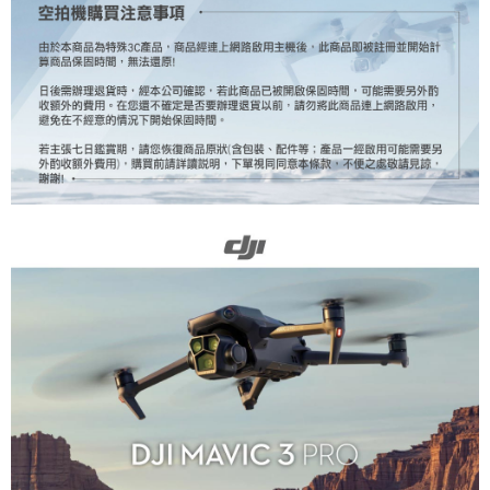
https://aftee.tw/terms/#terms3
３．未成年的使用者請事先徵得法定代理人或監護人之同意方可使用
「AFTEE先享後付」，若未經同意申辦者引起之損失，本公司不負相關責
任。
４．使用「AFTEE先享後付」時，將依據個別帳號之用戶狀況，依本公司即
時審查核予不同之上限額度；若仍有額度不足之情形，本公司將視審查結果
請求用戶進行身份認證。
５．嚴禁一人註冊多個帳號或使用他人資訊註冊。若發現惡意使用之情形，
恩沛科技股份有限公司將有權停止該用戶之使用額度並採取法律行動。