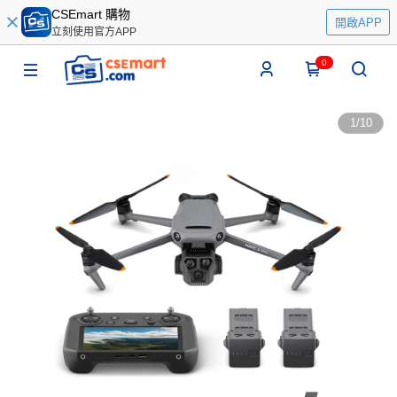
CSEmart 購物
開啟APP
立刻使用官方APP
0
1
/
10