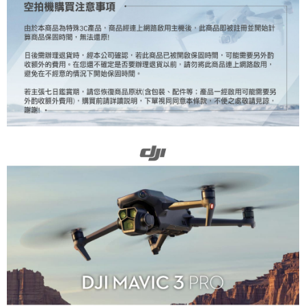
https://aftee.tw/terms/#terms3
３．未成年的使用者請事先徵得法定代理人或監護人之同意方可使用
「AFTEE先享後付」，若未經同意申辦者引起之損失，本公司不負相關責
任。
４．使用「AFTEE先享後付」時，將依據個別帳號之用戶狀況，依本公司即
時審查核予不同之上限額度；若仍有額度不足之情形，本公司將視審查結果
請求用戶進行身份認證。
５．嚴禁一人註冊多個帳號或使用他人資訊註冊。若發現惡意使用之情形，
恩沛科技股份有限公司將有權停止該用戶之使用額度並採取法律行動。