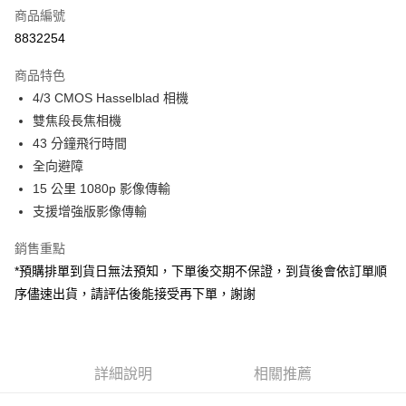
商品編號
信用卡分期付款
8832254
3 期 0 利率 每期
NT$26,333
21家銀行
商品特色
6 期 0 利率 每期
NT$13,166
21家銀行
合作金庫商業銀行
第一商業銀行
4/3 CMOS Hasselblad 相機
華南商業銀行
彰化商業銀行
12 期 0 利率 每期
NT$6,583
21家銀行
合作金庫商業銀行
第一商業銀行
雙焦段長焦相機
上海商業儲蓄銀行
台北富邦商業銀行
華南商業銀行
彰化商業銀行
合作金庫商業銀行
第一商業銀行
LINE Pay
國泰世華商業銀行
兆豐國際商業銀行
43 分鐘飛行時間
上海商業儲蓄銀行
台北富邦商業銀行
華南商業銀行
彰化商業銀行
臺灣中小企業銀行
台中商業銀行
全向避障
國泰世華商業銀行
兆豐國際商業銀行
Apple Pay
上海商業儲蓄銀行
台北富邦商業銀行
匯豐（台灣）商業銀行
華泰商業銀行
臺灣中小企業銀行
台中商業銀行
15 公里 1080p 影像傳輸
國泰世華商業銀行
兆豐國際商業銀行
聯邦商業銀行
遠東國際商業銀行
匯豐（台灣）商業銀行
華泰商業銀行
街口支付
支援增強版影像傳輸
臺灣中小企業銀行
台中商業銀行
元大商業銀行
永豐商業銀行
聯邦商業銀行
遠東國際商業銀行
匯豐（台灣）商業銀行
華泰商業銀行
玉山商業銀行
星展（台灣）商業銀行
悠遊付
元大商業銀行
永豐商業銀行
銷售重點
聯邦商業銀行
遠東國際商業銀行
台新國際商業銀行
中國信託商業銀行
玉山商業銀行
星展（台灣）商業銀行
*預購排單到貨日無法預知，下單後交期不保證，到貨後會依訂單順
元大商業銀行
永豐商業銀行
台灣樂天信用卡公司
Google Pay
台新國際商業銀行
中國信託商業銀行
玉山商業銀行
星展（台灣）商業銀行
序儘速出貨，請評估後能接受再下單，謝謝
台灣樂天信用卡公司
台新國際商業銀行
中國信託商業銀行
全支付
台灣樂天信用卡公司
全盈+PAY
詳細說明
相關推薦
AFTEE先享後付
相關說明