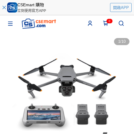
CSEmart 購物
開啟APP
立刻使用官方APP
0
1
/
10