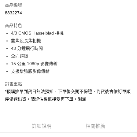
商品編號
信用卡分期付款
8832274
3 期 0 利率 每期
NT$20,666
21家銀行
商品特色
6 期 0 利率 每期
NT$10,333
21家銀行
合作金庫商業銀行
第一商業銀行
4/3 CMOS Hasselblad 相機
華南商業銀行
彰化商業銀行
12 期 0 利率 每期
NT$5,166
21家銀行
合作金庫商業銀行
第一商業銀行
雙焦段長焦相機
上海商業儲蓄銀行
台北富邦商業銀行
華南商業銀行
彰化商業銀行
合作金庫商業銀行
第一商業銀行
LINE Pay
國泰世華商業銀行
兆豐國際商業銀行
43 分鐘飛行時間
上海商業儲蓄銀行
台北富邦商業銀行
華南商業銀行
彰化商業銀行
臺灣中小企業銀行
台中商業銀行
全向避障
國泰世華商業銀行
兆豐國際商業銀行
Apple Pay
上海商業儲蓄銀行
台北富邦商業銀行
匯豐（台灣）商業銀行
華泰商業銀行
臺灣中小企業銀行
台中商業銀行
15 公里 1080p 影像傳輸
國泰世華商業銀行
兆豐國際商業銀行
聯邦商業銀行
遠東國際商業銀行
匯豐（台灣）商業銀行
華泰商業銀行
街口支付
支援增強版影像傳輸
臺灣中小企業銀行
台中商業銀行
元大商業銀行
永豐商業銀行
聯邦商業銀行
遠東國際商業銀行
匯豐（台灣）商業銀行
華泰商業銀行
玉山商業銀行
星展（台灣）商業銀行
悠遊付
元大商業銀行
永豐商業銀行
銷售重點
聯邦商業銀行
遠東國際商業銀行
台新國際商業銀行
中國信託商業銀行
玉山商業銀行
星展（台灣）商業銀行
*預購排單到貨日無法預知，下單後交期不保證，到貨後會依訂單順
元大商業銀行
永豐商業銀行
台灣樂天信用卡公司
Google Pay
台新國際商業銀行
中國信託商業銀行
玉山商業銀行
星展（台灣）商業銀行
序儘速出貨，請評估後能接受再下單，謝謝
台灣樂天信用卡公司
台新國際商業銀行
中國信託商業銀行
全支付
台灣樂天信用卡公司
全盈+PAY
詳細說明
相關推薦
AFTEE先享後付
相關說明