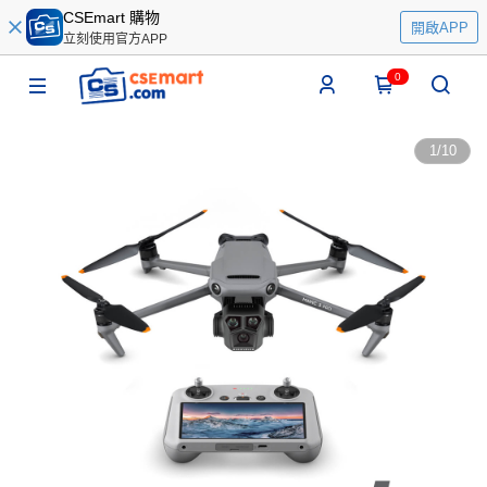
CSEmart 購物
開啟APP
立刻使用官方APP
0
1
/
10