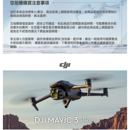
https://aftee.tw/terms/#terms3
３．未成年的使用者請事先徵得法定代理人或監護人之同意方可使用
「AFTEE先享後付」，若未經同意申辦者引起之損失，本公司不負相關責
任。
４．使用「AFTEE先享後付」時，將依據個別帳號之用戶狀況，依本公司即
時審查核予不同之上限額度；若仍有額度不足之情形，本公司將視審查結果
請求用戶進行身份認證。
５．嚴禁一人註冊多個帳號或使用他人資訊註冊。若發現惡意使用之情形，
恩沛科技股份有限公司將有權停止該用戶之使用額度並採取法律行動。