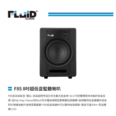
２．便利：只要手機號碼，簡訊認證，即可結帳。
３．安心：先確認商品／服務後，再付款。
宅配
每筆NT$75，滿NT$399(含以上)免運費
【「AFTEE先享後付」結帳流程】
１．於結帳方式選擇「AFTEE先享後付」後，將跳轉至「AFTEE先享後付」
付款後門市自取
結帳頁面，進行簡訊認證並確認金額後，即可完成結帳。
２．訂單成立數日內，您將收到繳費通知簡訊。
免運費
３．收到繳費通知簡訊後14天內，點擊此簡訊中的連結，可透過四大超商／
ATM／網路銀行／等多元方式進行付款，方視為交易完成。
※ 請注意：結帳手續完成當下不需立刻繳費，但若您需要取消訂單，請聯絡
購買商品的店家。未經商家同意取消之訂單仍視為有效，需透過AFTEE先享
後付繳納相關費用。
※ 交易是否成功請以「AFTEE先享後付 」之結帳頁面顯示為準，若有關於
是否繳費成功／繳費後需取消欲退款等相關疑問，請聯繫「AFTEE先享後付
客戶支援中心」
https://netprotections.freshdesk.com/support/home
【注意事項】
１．透過由恩沛科技股份有限公司提供之「AFTEE先享後付」服務完成之交
易，需依本服務之必要範圍內提供個人資料，並將交易相關給付款項請求債
權轉讓予恩沛科技股份有限公司。
２．關於個人資料處理事宜，請瀏覽以下網址：
https://aftee.tw/terms/#terms3
３．未成年的使用者請事先徵得法定代理人或監護人之同意方可使用
「AFTEE先享後付」，若未經同意申辦者引起之損失，本公司不負相關責
任。