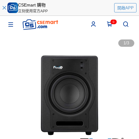
CSEmart 購物
開啟APP
立刻使用官方APP
0
1
/
3