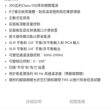
6 期 0 利率 每期
NT$2,166
21家銀行
合作金庫商業銀行
第一商業銀行
200瓦的Class D功率和開關電源
華南商業銀行
彰化商業銀行
12 期 0 利率 每期
NT$1,083
21家銀行
合作金庫商業銀行
第一商業銀行
8寸複合紙質錐體，耐高溫音圈和阻尼橡膠環繞
上海商業儲蓄銀行
台北富邦商業銀行
華南商業銀行
彰化商業銀行
合作金庫商業銀行
第一商業銀行
LINE Pay
國泰世華商業銀行
兆豐國際商業銀行
主動式低音炮
上海商業儲蓄銀行
台北富邦商業銀行
華南商業銀行
彰化商業銀行
臺灣中小企業銀行
台中商業銀行
前面板滑動音量控制
國泰世華商業銀行
兆豐國際商業銀行
Apple Pay
上海商業儲蓄銀行
台北富邦商業銀行
匯豐（台灣）商業銀行
華泰商業銀行
臺灣中小企業銀行
台中商業銀行
前面板低音反射通風口方便放置
國泰世華商業銀行
兆豐國際商業銀行
聯邦商業銀行
遠東國際商業銀行
匯豐（台灣）商業銀行
華泰商業銀行
街口支付
放大器待機功能以節省能源
臺灣中小企業銀行
台中商業銀行
元大商業銀行
永豐商業銀行
聯邦商業銀行
遠東國際商業銀行
匯豐（台灣）商業銀行
華泰商業銀行
XLR 平衡和 1/4” 平衡/非平衡輸入和 RCA 輸入
玉山商業銀行
星展（台灣）商業銀行
悠遊付
元大商業銀行
永豐商業銀行
聯邦商業銀行
遠東國際商業銀行
XLR 平衡和 1/4” 平衡/非平衡輸出
台新國際商業銀行
中國信託商業銀行
玉山商業銀行
星展（台灣）商業銀行
元大商業銀行
永豐商業銀行
台灣樂天信用卡公司
Google Pay
可變低通濾波器控制：50Hz-200Hz
台新國際商業銀行
中國信託商業銀行
玉山商業銀行
星展（台灣）商業銀行
可變相位控制：0 - 180°
台灣樂天信用卡公司
台新國際商業銀行
中國信託商業銀行
全支付
切換“平坦”和“有力”設置
台灣樂天信用卡公司
全盈+PAY
用於衛星連接的 80 Hz 高通濾波器（帶腳踏開關）
隨附的腳踏開關允許您打開和關閉 F8S 以進行有無低音試聽
AFTEE先享後付
相關說明
【關於「AFTEE先享後付」】
ATM付款
AFTEE先享後付是「在收到商品之後才付款」的支付方式。 讓您購物簡單
詳細說明
相關推薦
便利好安心！
１．簡單：不需註冊會員、不需綁卡、不需儲值。
運送方式