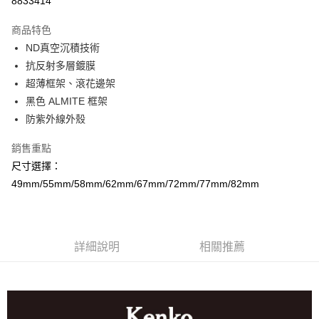
8833414
3 期 0 利率 每期
NT$363
21家銀行
商品特色
6 期 0 利率 每期
NT$181
21家銀行
合作金庫商業銀行
第一商業銀行
ND真空沉積技術
華南商業銀行
彰化商業銀行
12 期 0 利率 每期
NT$90
21家銀行
合作金庫商業銀行
第一商業銀行
抗反射多層鍍膜
上海商業儲蓄銀行
台北富邦商業銀行
華南商業銀行
彰化商業銀行
合作金庫商業銀行
第一商業銀行
超商取貨付款
國泰世華商業銀行
兆豐國際商業銀行
超薄框架、滾花邊架
上海商業儲蓄銀行
台北富邦商業銀行
華南商業銀行
彰化商業銀行
臺灣中小企業銀行
台中商業銀行
黑色 ALMITE 框架
國泰世華商業銀行
兆豐國際商業銀行
LINE Pay
上海商業儲蓄銀行
台北富邦商業銀行
匯豐（台灣）商業銀行
華泰商業銀行
臺灣中小企業銀行
台中商業銀行
防紫外線外殼
國泰世華商業銀行
兆豐國際商業銀行
聯邦商業銀行
遠東國際商業銀行
匯豐（台灣）商業銀行
華泰商業銀行
Apple Pay
臺灣中小企業銀行
台中商業銀行
元大商業銀行
永豐商業銀行
銷售重點
聯邦商業銀行
遠東國際商業銀行
匯豐（台灣）商業銀行
華泰商業銀行
玉山商業銀行
星展（台灣）商業銀行
街口支付
元大商業銀行
永豐商業銀行
尺寸選擇：
聯邦商業銀行
遠東國際商業銀行
台新國際商業銀行
中國信託商業銀行
玉山商業銀行
星展（台灣）商業銀行
49mm/55mm/58mm/62mm/67mm/72mm/77mm/82mm
元大商業銀行
永豐商業銀行
台灣樂天信用卡公司
悠遊付
台新國際商業銀行
中國信託商業銀行
玉山商業銀行
星展（台灣）商業銀行
台灣樂天信用卡公司
台新國際商業銀行
中國信託商業銀行
Google Pay
台灣樂天信用卡公司
全支付
詳細說明
相關推薦
全盈+PAY
AFTEE先享後付
相關說明