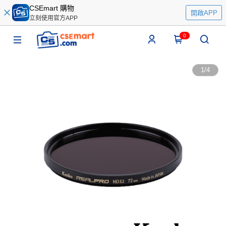
CSEmart 購物
開啟APP
立刻使用官方APP
0
1
/
4