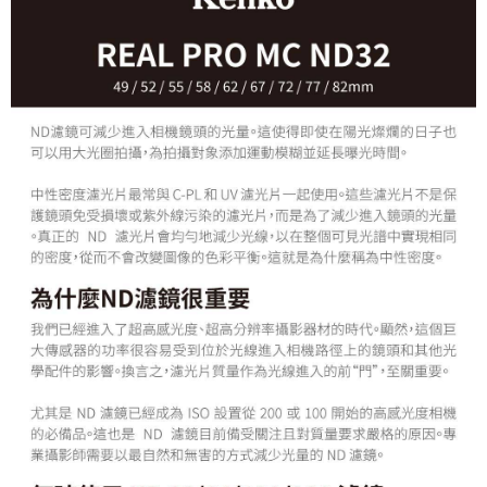
【關於「AFTEE先享後付」】
ATM付款
AFTEE先享後付是「在收到商品之後才付款」的支付方式。 讓您購物簡單
便利好安心！
１．簡單：不需註冊會員、不需綁卡、不需儲值。
運送方式
２．便利：只要手機號碼，簡訊認證，即可結帳。
３．安心：先確認商品／服務後，再付款。
全家取貨付款
每筆NT$60，滿NT$399(含以上)免運費
【「AFTEE先享後付」結帳流程】
１．於結帳方式選擇「AFTEE先享後付」後，將跳轉至「AFTEE先享後付」
萊爾富取貨付款
結帳頁面，進行簡訊認證並確認金額後，即可完成結帳。
２．訂單成立數日內，您將收到繳費通知簡訊。
每筆NT$60，滿NT$399(含以上)免運費
３．收到繳費通知簡訊後14天內，點擊此簡訊中的連結，可透過四大超商／
ATM／網路銀行／等多元方式進行付款，方視為交易完成。
7-11取貨付款
※ 請注意：結帳手續完成當下不需立刻繳費，但若您需要取消訂單，請聯絡
每筆NT$60，滿NT$399(含以上)免運費
購買商品的店家。未經商家同意取消之訂單仍視為有效，需透過AFTEE先享
後付繳納相關費用。
宅配
※ 交易是否成功請以「AFTEE先享後付 」之結帳頁面顯示為準，若有關於
是否繳費成功／繳費後需取消欲退款等相關疑問，請聯繫「AFTEE先享後付
每筆NT$75，滿NT$399(含以上)免運費
客戶支援中心」
https://netprotections.freshdesk.com/support/home
付款後門市自取
【注意事項】
１．透過由恩沛科技股份有限公司提供之「AFTEE先享後付」服務完成之交
免運費
易，需依本服務之必要範圍內提供個人資料，並將交易相關給付款項請求債
權轉讓予恩沛科技股份有限公司。
２．關於個人資料處理事宜，請瀏覽以下網址：