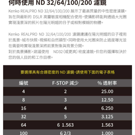
https://aftee.tw/terms/#terms3
３．未成年的使用者請事先徵得法定代理人或監護人之同意方可使用
「AFTEE先享後付」，若未經同意申辦者引起之損失，本公司不負相關責
任。
４．使用「AFTEE先享後付」時，將依據個別帳號之用戶狀況，依本公司即
時審查核予不同之上限額度；若仍有額度不足之情形，本公司將視審查結果
請求用戶進行身份認證。
５．嚴禁一人註冊多個帳號或使用他人資訊註冊。若發現惡意使用之情形，
恩沛科技股份有限公司將有權停止該用戶之使用額度並採取法律行動。