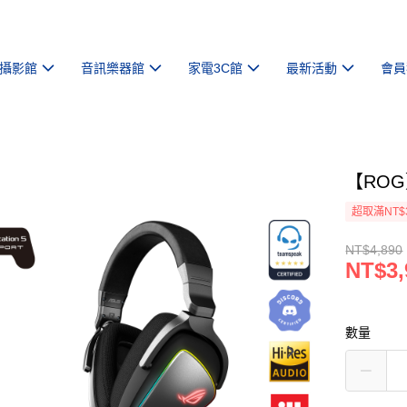
攝影館
音訊樂器館
家電3C館
最新活動
會員
【ROG
超取滿NT$
NT$4,890
NT$3,
數量