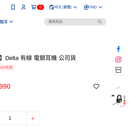
0
中文 (繁體)
TWD
獨享
】Delta 有線 電競耳機 公司貨
399免運
990