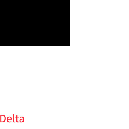
付款
的店家。未經商家同意取消之訂單仍視為有效，需透過AFTEE
繳納相關費用。
0，滿NT$399(含以上)免運費
否成功請以「AFTEE先享後付 」之結帳頁面顯示為準，若有關於
功／繳費後需取消欲退款等相關疑問，請聯繫「AFTEE先享後
援中心」
https://netprotections.freshdesk.com/support/home
5，滿NT$399(含以上)免運費
項】
市自取
恩沛科技股份有限公司提供之「AFTEE先享後付」服務完成之
依本服務之必要範圍內提供個人資料，並將交易相關給付款項請
讓予恩沛科技股份有限公司。
個人資料處理事宜，請瀏覽以下網址：
ee.tw/terms/#terms3
年的使用者請事先徵得法定代理人或監護人之同意方可使用
E先享後付」，若未經同意申辦者引起之損失，本公司不負相關責
AFTEE先享後付」時，將依據個別帳號之用戶狀況，依本公司
核予不同之上限額度；若仍有額度不足之情形，本公司將視審查
用戶進行身份認證。
一人註冊多個帳號或使用他人資訊註冊。若發現惡意使用之情
科技股份有限公司將有權停止該用戶之使用額度並採取法律行