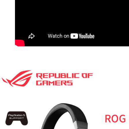
7-11取貨
絡購買商品
先享後付
每筆NT$6
※ 交易是
是否繳費成
宅配
付客戶支
每筆NT$7
【注意事
付款後門
１．透過由
交易，需
免運費
求債權轉
２．關於
https://aft
３．未成
「AFTE
任。
４．使用「
即時審查
結果請求
５．嚴禁
形，恩沛
動。