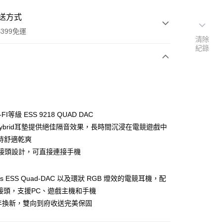
送方式
399免運
清除
紀錄
次付款
期付款
0 利率 每期
NT$1,330
21家銀行
-FI等級 ESS 9218 QUAD DAC
0 利率 每期
NT$665
21家銀行
庫商業銀行
第一商業銀行
 Hybrid耳墊提供絕佳隔音效果，長時間沉浸在電競遊戲中
業銀行
彰化商業銀行
 0 利率 每期
NT$332
21家銀行
持舒適乾爽
庫商業銀行
第一商業銀行
業儲蓄銀行
台北富邦商業銀行
業銀行
彰化商業銀行
-C接頭設計，可直接連接手機
庫商業銀行
第一商業銀行
付款
華商業銀行
兆豐國際商業銀行
業儲蓄銀行
台北富邦商業銀行
業銀行
彰化商業銀行
小企業銀行
台中商業銀行
華商業銀行
兆豐國際商業銀行
業儲蓄銀行
台北富邦商業銀行
台灣）商業銀行
華泰商業銀行
Res ESS Quad-DAC 以及環狀 RGB 燈效的電競耳機，配
小企業銀行
台中商業銀行
華商業銀行
兆豐國際商業銀行
業銀行
遠東國際商業銀行
C 接頭，支援PC、遊戲主機和手機
台灣）商業銀行
華泰商業銀行
小企業銀行
台中商業銀行
業銀行
永豐商業銀行
業銀行
遠東國際商業銀行
年換新，雙向到府收送完美保固
台灣）商業銀行
華泰商業銀行
業銀行
星展（台灣）商業銀行
業銀行
永豐商業銀行
業銀行
遠東國際商業銀行
際商業銀行
中國信託商業銀行