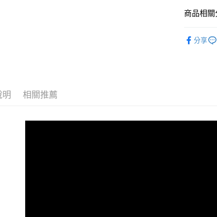
玉山商
元大商
台灣樂
悠遊付
台新國
商品相關分
玉山商
台灣樂
台新國
Google Pa
電競周邊
台灣樂
分享
全支付
｜音訊設
全盈+PAY
｜電競/3
AFTEE先
✨最新優惠
相關說明
說明
相關推薦
【關於「A
ATM付款
AFTEE
便利好安
１．簡單
２．便利
運送方式
３．安心
全家取貨
【「AFT
每筆NT$6
１．於結帳
付」結帳
萊爾富取
２．訂單
３．收到繳
每筆NT$6
／ATM／
※ 請注意