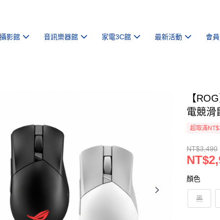
攝影館
音訊樂器館
家電3C館
最新活動
會員
【ROG】G
電競滑鼠
超取滿NT$
NT$3,490
NT$2,
顏色
黑