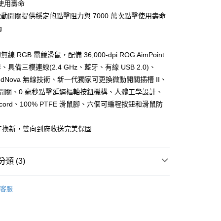
業儲蓄銀行
台北富邦商業銀行
使用壽命
台灣）商業銀行
華泰商業銀行
小企業銀行
台中商業銀行
華商業銀行
兆豐國際商業銀行
業銀行
遠東國際商業銀行
 微動開關提供穩定的點擊阻力與 7000 萬次點擊使用壽命
台灣）商業銀行
華泰商業銀行
小企業銀行
台中商業銀行
業銀行
永豐商業銀行
g
業銀行
遠東國際商業銀行
台灣）商業銀行
華泰商業銀行
業銀行
星展（台灣）商業銀行
業銀行
永豐商業銀行
業銀行
遠東國際商業銀行
際商業銀行
中國信託商業銀行
業銀行
星展（台灣）商業銀行
業銀行
永豐商業銀行
無線 RGB 電競滑鼠，配備 36,000-dpi ROG AimPoint
天信用卡公司
際商業銀行
中國信託商業銀行
業銀行
星展（台灣）商業銀行
具備三模連線(2.4 GHz、藍牙、有線 USB 2.0)、
天信用卡公司
際商業銀行
中國信託商業銀行
y
eedNova 無線技術、新一代獨家可更換微動開關插槽 II、
天信用卡公司
動開關、0 毫秒點擊延遲樞軸按鈕機構、人體工學設計、
racord、100% PTFE 滑鼠腳、六個可編程按鈕和滑鼠防
年換新，雙向到府收送完美保固
享後付
FTEE先享後付」】
先享後付是「在收到商品之後才付款」的支付方式。 讓您購物簡單
類 (3)
心！
：不需註冊會員、不需綁卡、不需儲值。
品牌
ROG
：只要手機號碼，簡訊認證，即可結帳。
客服
：先確認商品／服務後，再付款。
C數位專區｜
電競設備
付款
【空拍&3C數位系列】
ROG 電競設備↘特惠59折起
EE先享後付」結帳流程】