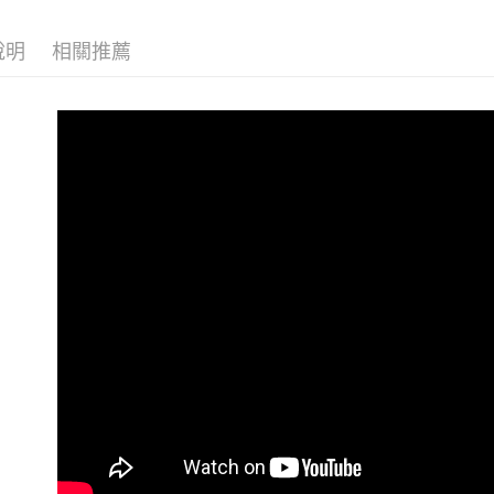
每筆NT$6
１．於結帳
付」結帳
萊爾富取
２．訂單
說明
相關推薦
３．收到繳
每筆NT$6
／ATM／
※ 請注意
7-11取貨
絡購買商品
先享後付
每筆NT$6
※ 交易是
是否繳費成
宅配
付客戶支
每筆NT$7
【注意事
１．透過由
交易，需
求債權轉
２．關於
https://aft
３．未成
「AFTE
任。
４．使用「
即時審查
結果請求
５．嚴禁