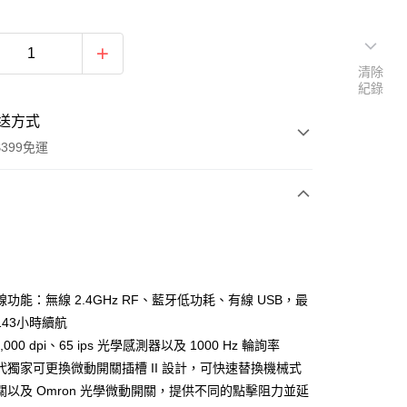
清除
紀錄
送方式
399免運
次付款
期付款
0 利率 每期
NT$996
21家銀行
功能：無線 2.4GHz RF、藍牙低功耗、有線 USB，最
0 利率 每期
NT$498
21家銀行
庫商業銀行
第一商業銀行
143小時續航
業銀行
彰化商業銀行
 0 利率 每期
NT$249
21家銀行
,000 dpi、65 ips 光學感測器以及 1000 Hz 輪詢率
庫商業銀行
第一商業銀行
業儲蓄銀行
台北富邦商業銀行
業銀行
彰化商業銀行
代獨家可更換微動開關插槽 II 設計，可快速替換機械式
庫商業銀行
第一商業銀行
付款
華商業銀行
兆豐國際商業銀行
業儲蓄銀行
台北富邦商業銀行
關以及 Omron 光學微動開關，提供不同的點擊阻力並延
業銀行
彰化商業銀行
小企業銀行
台中商業銀行
華商業銀行
兆豐國際商業銀行