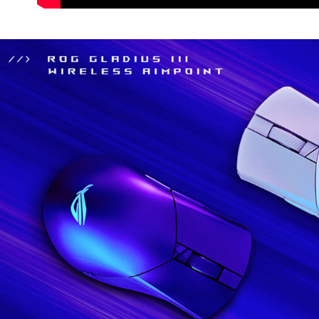
形，恩沛
動。