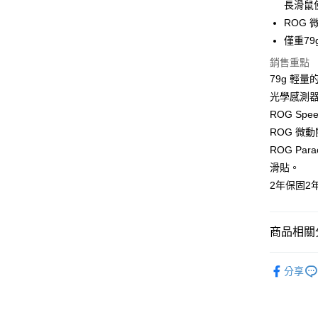
LINE Pay
上海商
長滑鼠
匯豐（
臺灣中
國泰世
聯邦商
ROG
匯豐（
Apple Pay
臺灣中
元大商
僅重79
聯邦商
匯豐（
玉山商
街口支付
元大商
銷售重點
聯邦商
台新國
玉山商
元大商
79g 輕量的
台灣樂
悠遊付
台新國
玉山商
光學感測器、
台灣樂
台新國
Google Pa
ROG Sp
台灣樂
ROG 微
全支付
ROG Pa
全盈+PAY
滑貼。
2年保固2
AFTEE先
相關說明
【關於「A
ATM付款
AFTEE
商品相關分
便利好安
１．簡單
電競周邊
２．便利
分享
運送方式
３．安心
｜電競/3
全家取貨
✨最新優惠
【「AFT