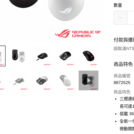
數量
付款與運
超取滿NT$
付款方式
商品特色
信用卡一
商品編號
8872525
信用卡分
商品特色
3 期 
三模連線
6 期 
合作金
長可達
華南商
12 期
搭載 36
合作金
上海商
華南商
全新一
合作金
超商取貨
國泰世
上海商
微動開
華南商
臺灣中
國泰世