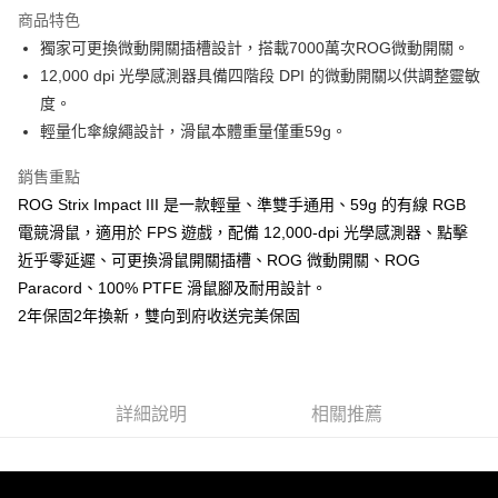
商品特色
6 期 0 利率 每期
NT$193
21家銀行
合作金庫商業銀行
第一商業銀行
獨家可更換微動開關插槽設計，搭載7000萬次ROG微動開關。
華南商業銀行
彰化商業銀行
12 期 0 利率 每期
NT$96
21家銀行
合作金庫商業銀行
第一商業銀行
12,000 dpi 光學感測器具備四階段 DPI 的微動開關以供調整靈敏
上海商業儲蓄銀行
台北富邦商業銀行
華南商業銀行
彰化商業銀行
合作金庫商業銀行
第一商業銀行
超商取貨付款
國泰世華商業銀行
兆豐國際商業銀行
度。
上海商業儲蓄銀行
台北富邦商業銀行
華南商業銀行
彰化商業銀行
臺灣中小企業銀行
台中商業銀行
輕量化傘線繩設計，滑鼠本體重量僅重59g。
國泰世華商業銀行
兆豐國際商業銀行
LINE Pay
上海商業儲蓄銀行
台北富邦商業銀行
匯豐（台灣）商業銀行
華泰商業銀行
臺灣中小企業銀行
台中商業銀行
國泰世華商業銀行
兆豐國際商業銀行
聯邦商業銀行
遠東國際商業銀行
銷售重點
匯豐（台灣）商業銀行
華泰商業銀行
Apple Pay
臺灣中小企業銀行
台中商業銀行
元大商業銀行
永豐商業銀行
ROG Strix Impact III 是一款輕量、準雙手通用、59g 的有線 RGB
聯邦商業銀行
遠東國際商業銀行
匯豐（台灣）商業銀行
華泰商業銀行
玉山商業銀行
星展（台灣）商業銀行
街口支付
元大商業銀行
永豐商業銀行
電競滑鼠，適用於 FPS 遊戲，配備 12,000-dpi 光學感測器、點擊
聯邦商業銀行
遠東國際商業銀行
台新國際商業銀行
中國信託商業銀行
玉山商業銀行
星展（台灣）商業銀行
近乎零延遲、可更換滑鼠開關插槽、ROG 微動開關、ROG
元大商業銀行
永豐商業銀行
台灣樂天信用卡公司
悠遊付
台新國際商業銀行
中國信託商業銀行
玉山商業銀行
星展（台灣）商業銀行
Paracord、100% PTFE 滑鼠腳及耐用設計。
台灣樂天信用卡公司
台新國際商業銀行
中國信託商業銀行
Google Pay
2年保固2年換新，雙向到府收送完美保固
台灣樂天信用卡公司
全支付
全盈+PAY
詳細說明
相關推薦
AFTEE先享後付
相關說明
【關於「AFTEE先享後付」】