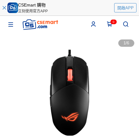
CSEmart 購物
開啟APP
立刻使用官方APP
0
1
/
6