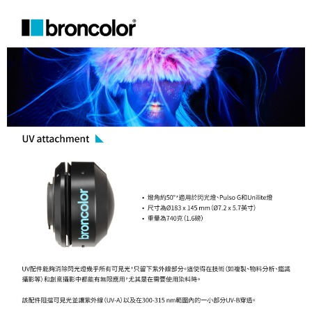
便利好安心！
１．簡單：不需註冊會員、不需綁卡、不需儲值。
運送方式
２．便利：只要手機號碼，簡訊認證，即可結帳。
３．安心：先確認商品／服務後，再付款。
宅配
每筆NT$75，滿NT$399(含以上)免運費
【「AFTEE先享後付」結帳流程】
１．於結帳方式選擇「AFTEE先享後付」後，將跳轉至「AFTEE先享後付」
付款後門市自取
結帳頁面，進行簡訊認證並確認金額後，即可完成結帳。
２．訂單成立數日內，您將收到繳費通知簡訊。
免運費
３．收到繳費通知簡訊後14天內，點擊此簡訊中的連結，可透過四大超商／
ATM／網路銀行／等多元方式進行付款，方視為交易完成。
※ 請注意：結帳手續完成當下不需立刻繳費，但若您需要取消訂單，請聯絡
購買商品的店家。未經商家同意取消之訂單仍視為有效，需透過AFTEE先享
後付繳納相關費用。
※ 交易是否成功請以「AFTEE先享後付 」之結帳頁面顯示為準，若有關於
是否繳費成功／繳費後需取消欲退款等相關疑問，請聯繫「AFTEE先享後付
客戶支援中心」
https://netprotections.freshdesk.com/support/home
【注意事項】
１．透過由恩沛科技股份有限公司提供之「AFTEE先享後付」服務完成之交
易，需依本服務之必要範圍內提供個人資料，並將交易相關給付款項請求債
權轉讓予恩沛科技股份有限公司。
２．關於個人資料處理事宜，請瀏覽以下網址：
https://aftee.tw/terms/#terms3
３．未成年的使用者請事先徵得法定代理人或監護人之同意方可使用