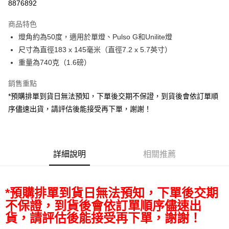
8876892
3 期 0 利率 每期
NT$16,333
21家銀行
商品特色
6 期 0 利率 每期
NT$8,166
21家銀行
合作金庫商業銀行
第一商業銀行
燈角約為50度，適用於單燈、Pulso G和Unilite燈
華南商業銀行
彰化商業銀行
12 期 0 利率 每期
NT$4,083
21家銀行
合作金庫商業銀行
第一商業銀行
尺寸為直徑183 x 145毫米（直徑7.2 x 5.7英寸）
上海商業儲蓄銀行
台北富邦商業銀行
華南商業銀行
彰化商業銀行
合作金庫商業銀行
第一商業銀行
LINE Pay
國泰世華商業銀行
兆豐國際商業銀行
重量為740克（1.6磅）
上海商業儲蓄銀行
台北富邦商業銀行
華南商業銀行
彰化商業銀行
臺灣中小企業銀行
台中商業銀行
國泰世華商業銀行
兆豐國際商業銀行
Apple Pay
上海商業儲蓄銀行
台北富邦商業銀行
銷售重點
匯豐（台灣）商業銀行
華泰商業銀行
臺灣中小企業銀行
台中商業銀行
國泰世華商業銀行
兆豐國際商業銀行
聯邦商業銀行
遠東國際商業銀行
*預購排單到貨日無法預知，下單後交期不保證，到貨後會依訂單順
匯豐（台灣）商業銀行
華泰商業銀行
街口支付
臺灣中小企業銀行
台中商業銀行
元大商業銀行
永豐商業銀行
序儘速出貨，請評估後能接受再下單，謝謝！
聯邦商業銀行
遠東國際商業銀行
匯豐（台灣）商業銀行
華泰商業銀行
玉山商業銀行
星展（台灣）商業銀行
悠遊付
元大商業銀行
永豐商業銀行
聯邦商業銀行
遠東國際商業銀行
台新國際商業銀行
中國信託商業銀行
玉山商業銀行
星展（台灣）商業銀行
元大商業銀行
永豐商業銀行
台灣樂天信用卡公司
Google Pay
台新國際商業銀行
中國信託商業銀行
玉山商業銀行
星展（台灣）商業銀行
台灣樂天信用卡公司
詳細說明
相關推薦
台新國際商業銀行
中國信託商業銀行
全支付
台灣樂天信用卡公司
全盈+PAY
*預購排單到貨日無法預知，下單後交期
AFTEE先享後付
不保證，到貨後會依訂單順序儘速出
相關說明
貨，請評估後能接受再下單，謝謝！
【關於「AFTEE先享後付」】
ATM付款
AFTEE先享後付是「在收到商品之後才付款」的支付方式。 讓您購物簡單