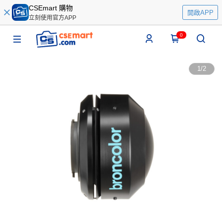
CSEmart 購物
開啟APP
立刻使用官方APP
0
1
/
2