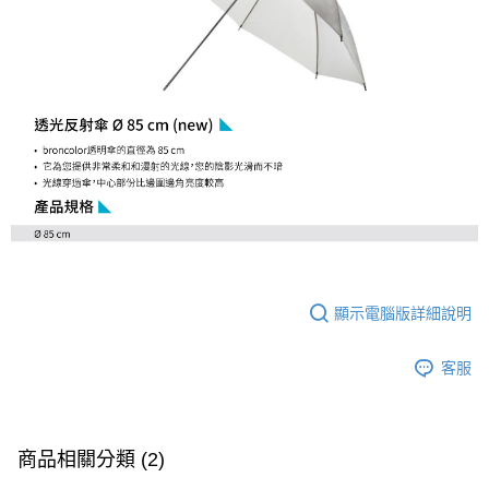
便利好安心！
１．簡單：不需註冊會員、不需綁卡、不需儲值。
運送方式
２．便利：只要手機號碼，簡訊認證，即可結帳。
３．安心：先確認商品／服務後，再付款。
宅配
每筆NT$75，滿NT$399(含以上)免運費
【「AFTEE先享後付」結帳流程】
１．於結帳方式選擇「AFTEE先享後付」後，將跳轉至「AFTEE先享後付」
付款後門市自取
結帳頁面，進行簡訊認證並確認金額後，即可完成結帳。
２．訂單成立數日內，您將收到繳費通知簡訊。
免運費
３．收到繳費通知簡訊後14天內，點擊此簡訊中的連結，可透過四大超商／
ATM／網路銀行／等多元方式進行付款，方視為交易完成。
※ 請注意：結帳手續完成當下不需立刻繳費，但若您需要取消訂單，請聯絡
購買商品的店家。未經商家同意取消之訂單仍視為有效，需透過AFTEE先享
後付繳納相關費用。
※ 交易是否成功請以「AFTEE先享後付 」之結帳頁面顯示為準，若有關於
是否繳費成功／繳費後需取消欲退款等相關疑問，請聯繫「AFTEE先享後付
顯示電腦版詳細說明
客戶支援中心」
https://netprotections.freshdesk.com/support/home
客服
【注意事項】
１．透過由恩沛科技股份有限公司提供之「AFTEE先享後付」服務完成之交
易，需依本服務之必要範圍內提供個人資料，並將交易相關給付款項請求債
權轉讓予恩沛科技股份有限公司。
２．關於個人資料處理事宜，請瀏覽以下網址：
商品相關分類 (2)
https://aftee.tw/terms/#terms3
３．未成年的使用者請事先徵得法定代理人或監護人之同意方可使用