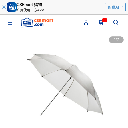
CSEmart 購物
開啟APP
立刻使用官方APP
0
1
/
2