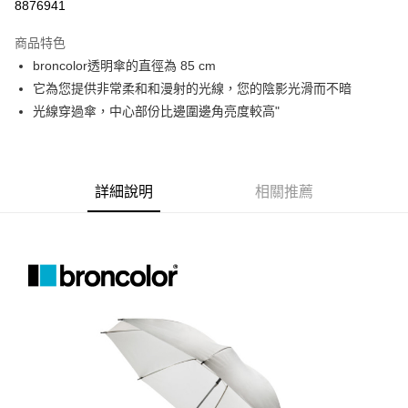
8876941
3 期 0 利率 每期
NT$980
21家銀行
商品特色
6 期 0 利率 每期
NT$490
21家銀行
合作金庫商業銀行
第一商業銀行
broncolor透明傘的直徑為 85 cm
華南商業銀行
彰化商業銀行
12 期 0 利率 每期
NT$245
21家銀行
合作金庫商業銀行
第一商業銀行
它為您提供非常柔和和漫射的光線，您的陰影光滑而不暗
上海商業儲蓄銀行
台北富邦商業銀行
華南商業銀行
彰化商業銀行
合作金庫商業銀行
第一商業銀行
LINE Pay
國泰世華商業銀行
兆豐國際商業銀行
光線穿過傘，中心部份比邊圍邊角亮度較高"
上海商業儲蓄銀行
台北富邦商業銀行
華南商業銀行
彰化商業銀行
臺灣中小企業銀行
台中商業銀行
國泰世華商業銀行
兆豐國際商業銀行
Apple Pay
上海商業儲蓄銀行
台北富邦商業銀行
匯豐（台灣）商業銀行
華泰商業銀行
臺灣中小企業銀行
台中商業銀行
國泰世華商業銀行
兆豐國際商業銀行
聯邦商業銀行
遠東國際商業銀行
匯豐（台灣）商業銀行
華泰商業銀行
街口支付
臺灣中小企業銀行
台中商業銀行
元大商業銀行
永豐商業銀行
詳細說明
相關推薦
聯邦商業銀行
遠東國際商業銀行
匯豐（台灣）商業銀行
華泰商業銀行
玉山商業銀行
星展（台灣）商業銀行
悠遊付
元大商業銀行
永豐商業銀行
聯邦商業銀行
遠東國際商業銀行
台新國際商業銀行
中國信託商業銀行
玉山商業銀行
星展（台灣）商業銀行
元大商業銀行
永豐商業銀行
台灣樂天信用卡公司
Google Pay
台新國際商業銀行
中國信託商業銀行
玉山商業銀行
星展（台灣）商業銀行
台灣樂天信用卡公司
台新國際商業銀行
中國信託商業銀行
全支付
台灣樂天信用卡公司
全盈+PAY
AFTEE先享後付
相關說明
【關於「AFTEE先享後付」】
ATM付款
AFTEE先享後付是「在收到商品之後才付款」的支付方式。 讓您購物簡單