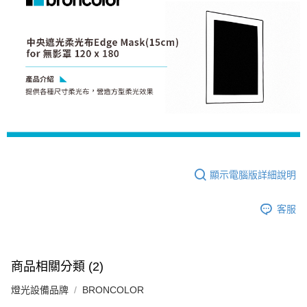
便利好安心！
１．簡單：不需註冊會員、不需綁卡、不需儲值。
運送方式
２．便利：只要手機號碼，簡訊認證，即可結帳。
３．安心：先確認商品／服務後，再付款。
宅配
每筆NT$75，滿NT$399(含以上)免運費
【「AFTEE先享後付」結帳流程】
１．於結帳方式選擇「AFTEE先享後付」後，將跳轉至「AFTEE先享後付」
付款後門市自取
結帳頁面，進行簡訊認證並確認金額後，即可完成結帳。
２．訂單成立數日內，您將收到繳費通知簡訊。
免運費
３．收到繳費通知簡訊後14天內，點擊此簡訊中的連結，可透過四大超商／
ATM／網路銀行／等多元方式進行付款，方視為交易完成。
※ 請注意：結帳手續完成當下不需立刻繳費，但若您需要取消訂單，請聯絡
購買商品的店家。未經商家同意取消之訂單仍視為有效，需透過AFTEE先享
後付繳納相關費用。
顯示電腦版詳細說明
※ 交易是否成功請以「AFTEE先享後付 」之結帳頁面顯示為準，若有關於
是否繳費成功／繳費後需取消欲退款等相關疑問，請聯繫「AFTEE先享後付
客戶支援中心」
https://netprotections.freshdesk.com/support/home
客服
【注意事項】
１．透過由恩沛科技股份有限公司提供之「AFTEE先享後付」服務完成之交
易，需依本服務之必要範圍內提供個人資料，並將交易相關給付款項請求債
商品相關分類 (2)
權轉讓予恩沛科技股份有限公司。
２．關於個人資料處理事宜，請瀏覽以下網址：
燈光設備品牌
BRONCOLOR
https://aftee.tw/terms/#terms3
３．未成年的使用者請事先徵得法定代理人或監護人之同意方可使用