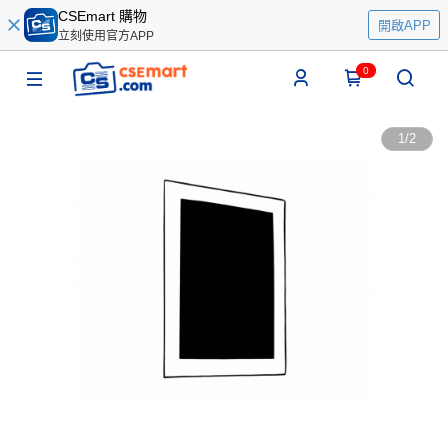
CSEmart 購物
開啟APP
立刻使用官方APP
0
1
/
2