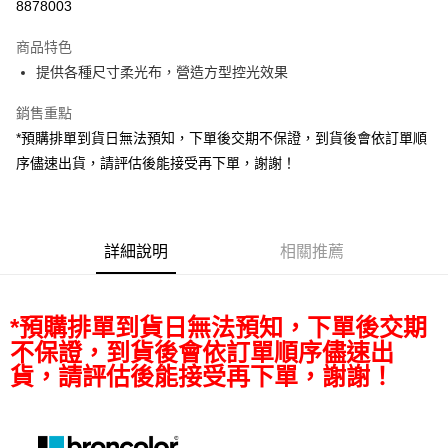
8878003
3 期 0 利率 每期
NT$1,927
21家銀行
商品特色
6 期 0 利率 每期
NT$963
21家銀行
合作金庫商業銀行
第一商業銀行
提供各種尺寸柔光布，營造方型控光效果
華南商業銀行
彰化商業銀行
12 期 0 利率 每期
NT$481
21家銀行
合作金庫商業銀行
第一商業銀行
上海商業儲蓄銀行
台北富邦商業銀行
華南商業銀行
彰化商業銀行
銷售重點
合作金庫商業銀行
第一商業銀行
LINE Pay
國泰世華商業銀行
兆豐國際商業銀行
上海商業儲蓄銀行
台北富邦商業銀行
華南商業銀行
彰化商業銀行
*預購排單到貨日無法預知，下單後交期不保證，到貨後會依訂單順
臺灣中小企業銀行
台中商業銀行
國泰世華商業銀行
兆豐國際商業銀行
Apple Pay
上海商業儲蓄銀行
台北富邦商業銀行
序儘速出貨，請評估後能接受再下單，謝謝！
匯豐（台灣）商業銀行
華泰商業銀行
臺灣中小企業銀行
台中商業銀行
國泰世華商業銀行
兆豐國際商業銀行
聯邦商業銀行
遠東國際商業銀行
匯豐（台灣）商業銀行
華泰商業銀行
街口支付
臺灣中小企業銀行
台中商業銀行
元大商業銀行
永豐商業銀行
聯邦商業銀行
遠東國際商業銀行
匯豐（台灣）商業銀行
華泰商業銀行
玉山商業銀行
星展（台灣）商業銀行
悠遊付
元大商業銀行
永豐商業銀行
聯邦商業銀行
遠東國際商業銀行
台新國際商業銀行
中國信託商業銀行
詳細說明
相關推薦
玉山商業銀行
星展（台灣）商業銀行
元大商業銀行
永豐商業銀行
台灣樂天信用卡公司
Google Pay
台新國際商業銀行
中國信託商業銀行
玉山商業銀行
星展（台灣）商業銀行
台灣樂天信用卡公司
台新國際商業銀行
中國信託商業銀行
全支付
*預購排單到貨日無法預知，下單後交期
台灣樂天信用卡公司
全盈+PAY
不保證，到貨後會依訂單順序儘速出
貨，請評估後能接受再下單，謝謝！
AFTEE先享後付
相關說明
【關於「AFTEE先享後付」】
ATM付款
AFTEE先享後付是「在收到商品之後才付款」的支付方式。 讓您購物簡單