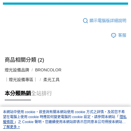
便利好安心！
１．簡單：不需註冊會員、不需綁卡、不需儲值。
運送方式
２．便利：只要手機號碼，簡訊認證，即可結帳。
３．安心：先確認商品／服務後，再付款。
顯示電腦版詳細說明
宅配
每筆NT$75，滿NT$399(含以上)免運費
【「AFTEE先享後付」結帳流程】
客服
１．於結帳方式選擇「AFTEE先享後付」後，將跳轉至「AFTEE先享後付」
付款後門市自取
結帳頁面，進行簡訊認證並確認金額後，即可完成結帳。
２．訂單成立數日內，您將收到繳費通知簡訊。
免運費
３．收到繳費通知簡訊後14天內，點擊此簡訊中的連結，可透過四大超商／
ATM／網路銀行／等多元方式進行付款，方視為交易完成。
商品相關分類 (2)
※ 請注意：結帳手續完成當下不需立刻繳費，但若您需要取消訂單，請聯絡
購買商品的店家。未經商家同意取消之訂單仍視為有效，需透過AFTEE先享
燈光設備品牌
BRONCOLOR
後付繳納相關費用。
※ 交易是否成功請以「AFTEE先享後付 」之結帳頁面顯示為準，若有關於
｜燈光設備專區｜
柔光工具
是否繳費成功／繳費後需取消欲退款等相關疑問，請聯繫「AFTEE先享後付
客戶支援中心」
https://netprotections.freshdesk.com/support/home
本分類熱銷
全站排行
【注意事項】
１．透過由恩沛科技股份有限公司提供之「AFTEE先享後付」服務完成之交
易，需依本服務之必要範圍內提供個人資料，並將交易相關給付款項請求債
本網站中使用 cookie，欲查詢有關本網站使用 cookie 方式之詳情，及若您不希
權轉讓予恩沛科技股份有限公司。
熱門標籤
望在電腦上使用 cookie 時應如何變更電腦的 cookie 設定，請參閱本網站「
隱私
２．關於個人資料處理事宜，請瀏覽以下網址：
權條款
」之 Cookie 聲明。您繼續使用本網站即表示您同意本公司得按本網站使
https://aftee.tw/terms/#terms3
用條款之 Cookie 聲明使用 cookie。
了解更多 >
３．未成年的使用者請事先徵得法定代理人或監護人之同意方可使用