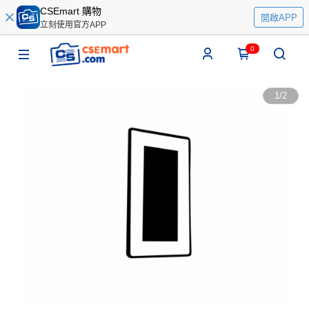
CSEmart 購物
開啟APP
立刻使用官方APP
0
1
/
2