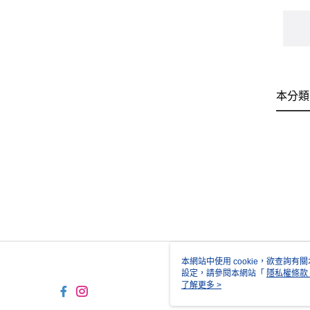
本分類
本網站中使用 cookie，欲查詢有關
設定，請參閱本網站「
隱私權條款
使用 cookie。
了解更多 >