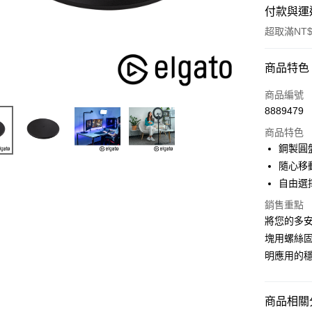
付款與運
超取滿NT$
付款方式
商品特色
信用卡一
商品編號
8889479
信用卡分
商品特色
3 期 
鋼製圓
6 期 
合作金
隨心移
華南商
12 期
自由選
合作金
上海商
華南商
合作金
銷售重點
超商取貨
國泰世
上海商
華南商
將您的多安
臺灣中
國泰世
LINE Pay
上海商
匯豐（
塊用螺絲固定
臺灣中
國泰世
聯邦商
明應用的
匯豐（
Apple Pay
臺灣中
元大商
聯邦商
匯豐（
玉山商
街口支付
元大商
聯邦商
台新國
商品相關分
玉山商
元大商
台灣樂
悠遊付