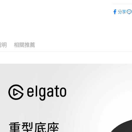
台新國
玉山商
數位/3C品
台灣樂
台新國
Google Pa
分享
台灣樂
｜音訊設
全支付
Elgato 
全盈+PAY
AFTEE先
說明
相關推薦
相關說明
【關於「A
ATM付款
AFTEE
便利好安
１．簡單
２．便利
運送方式
３．安心
全家取貨
【「AFT
每筆NT$6
１．於結帳
付」結帳
萊爾富取
２．訂單
３．收到繳
每筆NT$6
／ATM／
※ 請注意
7-11取貨
絡購買商品