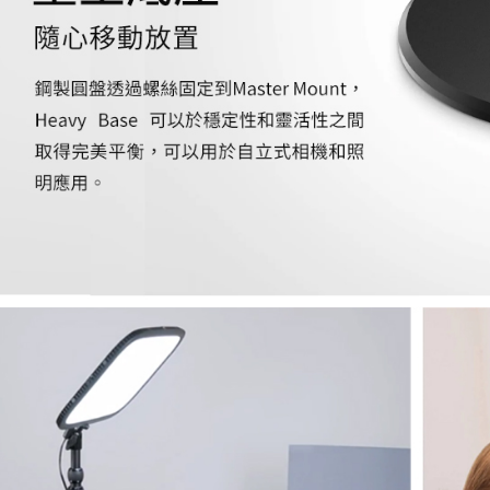
先享後付
每筆NT$6
※ 交易是
是否繳費成
宅配
付客戶支
每筆NT$7
【注意事
付款後門
１．透過由
交易，需
免運費
求債權轉
２．關於
https://aft
３．未成
「AFTE
任。
４．使用「
即時審查
結果請求
５．嚴禁
形，恩沛
動。