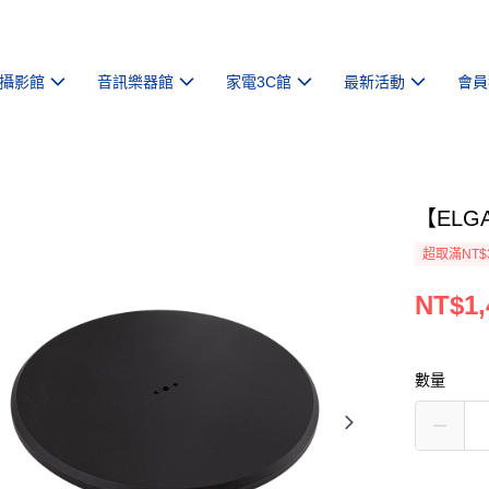
攝影館
音訊樂器館
家電3C館
最新活動
會員
【ELG
超取滿NT$
NT$1,
數量