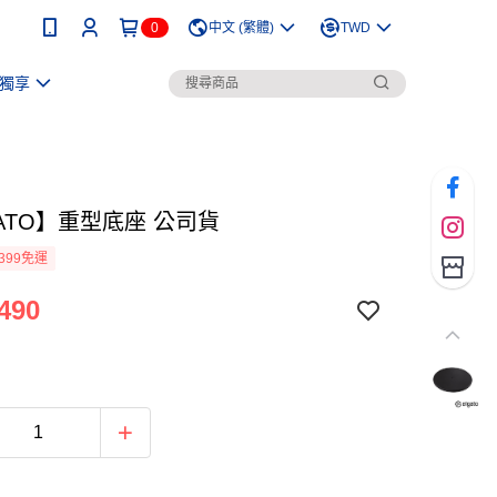
0
中文 (繁體)
TWD
獨享
ATO】重型底座 公司貨
399免運
490