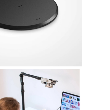
繳納相關費用。
0，滿NT$399(含以上)免運費
否成功請以「AFTEE先享後付 」之結帳頁面顯示為準，若有關於
功／繳費後需取消欲退款等相關疑問，請聯繫「AFTEE先享後
援中心」
https://netprotections.freshdesk.com/support/home
5，滿NT$399(含以上)免運費
項】
市自取
恩沛科技股份有限公司提供之「AFTEE先享後付」服務完成之
依本服務之必要範圍內提供個人資料，並將交易相關給付款項請
讓予恩沛科技股份有限公司。
個人資料處理事宜，請瀏覽以下網址：
ee.tw/terms/#terms3
年的使用者請事先徵得法定代理人或監護人之同意方可使用
E先享後付」，若未經同意申辦者引起之損失，本公司不負相關責
AFTEE先享後付」時，將依據個別帳號之用戶狀況，依本公司
核予不同之上限額度；若仍有額度不足之情形，本公司將視審查
用戶進行身份認證。
一人註冊多個帳號或使用他人資訊註冊。若發現惡意使用之情
科技股份有限公司將有權停止該用戶之使用額度並採取法律行