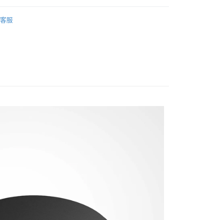
際商業銀行
中國信託商業銀行
業銀行
星展（台灣）商業銀行
牌
ELGATO
天信用卡公司
際商業銀行
中國信託商業銀行
y
客服
天信用卡公司
備專區｜
音訊配件
旗艦館
配件
享後付
FTEE先享後付」】
先享後付是「在收到商品之後才付款」的支付方式。 讓您購物簡單
心！
：不需註冊會員、不需綁卡、不需儲值。
：只要手機號碼，簡訊認證，即可結帳。
：先確認商品／服務後，再付款。
付款
EE先享後付」結帳流程】
0，滿NT$399(含以上)免運費
方式選擇「AFTEE先享後付」後，將跳轉至「AFTEE先享後
頁面，進行簡訊認證並確認金額後，即可完成結帳。
貨付款
成立數日內，您將收到繳費通知簡訊。
費通知簡訊後14天內，點擊此簡訊中的連結，可透過四大超商
0，滿NT$399(含以上)免運費
網路銀行／等多元方式進行付款，方視為交易完成。
：結帳手續完成當下不需立刻繳費，但若您需要取消訂單，請聯
付款
的店家。未經商家同意取消之訂單仍視為有效，需透過AFTEE