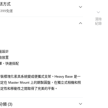
送方式
399免運
清除
紀錄
次付款
期付款
0 利率 每期
NT$496
21家銀行
盤設計
0 利率 每期
NT$248
21家銀行
庫商業銀行
第一商業銀行
動放置
業銀行
彰化商業銀行
 0 利率 每期
NT$124
21家銀行
擇、快速搭配
庫商業銀行
第一商業銀行
業儲蓄銀行
台北富邦商業銀行
業銀行
彰化商業銀行
庫商業銀行
第一商業銀行
付款
華商業銀行
兆豐國際商業銀行
業儲蓄銀行
台北富邦商業銀行
業銀行
彰化商業銀行
裝模塊化索具系統變成便攜式支架。Heavy Base 是一
小企業銀行
台中商業銀行
華商業銀行
兆豐國際商業銀行
業儲蓄銀行
台北富邦商業銀行
台灣）商業銀行
華泰商業銀行
在 Master Mount 上的鋼製圓盤，在獨立式相機和照
小企業銀行
台中商業銀行
華商業銀行
兆豐國際商業銀行
業銀行
遠東國際商業銀行
穩定性和移動性之間取得了完美的平衡。
台灣）商業銀行
華泰商業銀行
小企業銀行
台中商業銀行
業銀行
永豐商業銀行
業銀行
遠東國際商業銀行
台灣）商業銀行
華泰商業銀行
業銀行
星展（台灣）商業銀行
業銀行
永豐商業銀行
業銀行
遠東國際商業銀行
際商業銀行
中國信託商業銀行
類 (3)
業銀行
星展（台灣）商業銀行
業銀行
永豐商業銀行
天信用卡公司