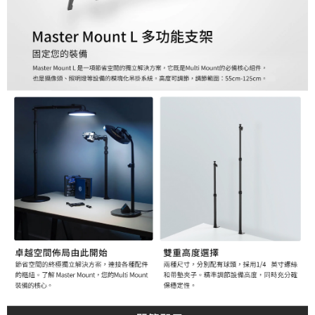
２．便利：只要手機號碼，簡訊認證，即可結帳。
３．安心：先確認商品／服務後，再付款。
宅配
每筆NT$75，滿NT$399(含以上)免運費
【「AFTEE先享後付」結帳流程】
１．於結帳方式選擇「AFTEE先享後付」後，將跳轉至「AFTEE先享後付」
付款後門市自取
結帳頁面，進行簡訊認證並確認金額後，即可完成結帳。
２．訂單成立數日內，您將收到繳費通知簡訊。
免運費
３．收到繳費通知簡訊後14天內，點擊此簡訊中的連結，可透過四大超商／
ATM／網路銀行／等多元方式進行付款，方視為交易完成。
※ 請注意：結帳手續完成當下不需立刻繳費，但若您需要取消訂單，請聯絡
購買商品的店家。未經商家同意取消之訂單仍視為有效，需透過AFTEE先享
後付繳納相關費用。
※ 交易是否成功請以「AFTEE先享後付 」之結帳頁面顯示為準，若有關於
是否繳費成功／繳費後需取消欲退款等相關疑問，請聯繫「AFTEE先享後付
客戶支援中心」
https://netprotections.freshdesk.com/support/home
【注意事項】
１．透過由恩沛科技股份有限公司提供之「AFTEE先享後付」服務完成之交
易，需依本服務之必要範圍內提供個人資料，並將交易相關給付款項請求債
權轉讓予恩沛科技股份有限公司。
２．關於個人資料處理事宜，請瀏覽以下網址：
https://aftee.tw/terms/#terms3
３．未成年的使用者請事先徵得法定代理人或監護人之同意方可使用
「AFTEE先享後付」，若未經同意申辦者引起之損失，本公司不負相關責
任。