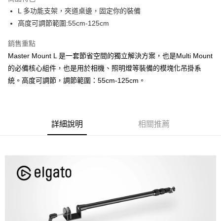
6 期 0 利率 每期
NT$315
21家銀行
合作金庫商業銀行
第一商業銀行
L 多功能支架，夾道桌邊，固定你的裝備
華南商業銀行
彰化商業銀行
12 期 0 利率 每期
NT$157
21家銀行
合作金庫商業銀行
第一商業銀行
高度可調節範圍:55cm-125cm
上海商業儲蓄銀行
台北富邦商業銀行
華南商業銀行
彰化商業銀行
合作金庫商業銀行
第一商業銀行
LINE Pay
國泰世華商業銀行
兆豐國際商業銀行
上海商業儲蓄銀行
台北富邦商業銀行
華南商業銀行
彰化商業銀行
銷售重點
臺灣中小企業銀行
台中商業銀行
國泰世華商業銀行
兆豐國際商業銀行
Apple Pay
上海商業儲蓄銀行
台北富邦商業銀行
Master Mount L 是一套節省空間的獨立解決方案，也是Multi Mount
匯豐（台灣）商業銀行
華泰商業銀行
臺灣中小企業銀行
台中商業銀行
國泰世華商業銀行
兆豐國際商業銀行
聯邦商業銀行
遠東國際商業銀行
的必備核心組件，也是用於相機、照明燈等裝備的模塊化吊掛系
匯豐（台灣）商業銀行
華泰商業銀行
街口支付
臺灣中小企業銀行
台中商業銀行
元大商業銀行
永豐商業銀行
統。高度可調節，調節範圍：55cm-125cm。
聯邦商業銀行
遠東國際商業銀行
匯豐（台灣）商業銀行
華泰商業銀行
玉山商業銀行
星展（台灣）商業銀行
悠遊付
元大商業銀行
永豐商業銀行
聯邦商業銀行
遠東國際商業銀行
台新國際商業銀行
中國信託商業銀行
玉山商業銀行
星展（台灣）商業銀行
元大商業銀行
永豐商業銀行
台灣樂天信用卡公司
Google Pay
台新國際商業銀行
中國信託商業銀行
玉山商業銀行
星展（台灣）商業銀行
台灣樂天信用卡公司
詳細說明
相關推薦
台新國際商業銀行
中國信託商業銀行
全支付
台灣樂天信用卡公司
全盈+PAY
AFTEE先享後付
相關說明
【關於「AFTEE先享後付」】
ATM付款
AFTEE先享後付是「在收到商品之後才付款」的支付方式。 讓您購物簡單
便利好安心！
１．簡單：不需註冊會員、不需綁卡、不需儲值。
運送方式