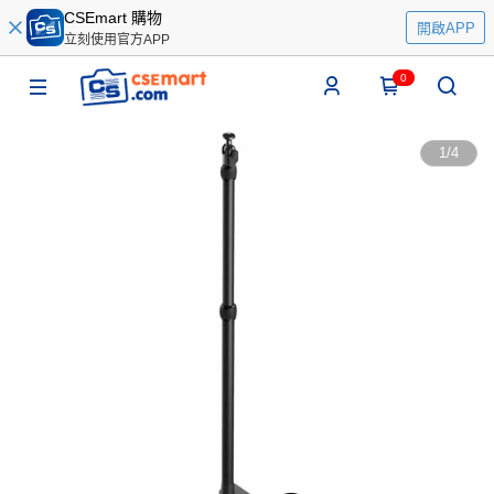
CSEmart 購物
開啟APP
立刻使用官方APP
0
1
/
4