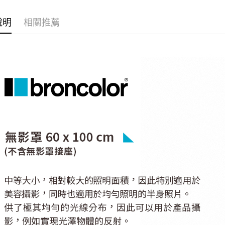
玉山商
悠遊付
元大商
聯邦商
台新國
玉山商
元大商
說明
相關推薦
台灣樂
Google Pa
台新國
玉山商
台灣樂
台新國
全支付
台灣樂
全盈+PAY
AFTEE先
相關說明
【關於「A
ATM付款
AFTEE
便利好安
１．簡單
２．便利
運送方式
３．安心
宅配
【「AFT
每筆NT$7
１．於結帳
付」結帳
付款後門
２．訂單
３．收到繳
免運費
／ATM／
※ 請注意