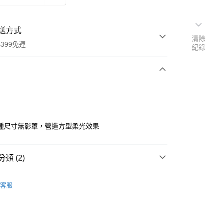
送方式
清除
399免運
紀錄
次付款
期付款
0 利率 每期
NT$3,952
21家銀行
種尺寸無影罩，營造方型柔光效果
0 利率 每期
NT$1,976
21家銀行
庫商業銀行
第一商業銀行
業銀行
彰化商業銀行
 0 利率 每期
NT$988
21家銀行
庫商業銀行
第一商業銀行
業儲蓄銀行
台北富邦商業銀行
類 (2)
業銀行
彰化商業銀行
庫商業銀行
第一商業銀行
華商業銀行
兆豐國際商業銀行
業儲蓄銀行
台北富邦商業銀行
業銀行
彰化商業銀行
品牌
BRONCOLOR
小企業銀行
台中商業銀行
華商業銀行
兆豐國際商業銀行
客服
業儲蓄銀行
台北富邦商業銀行
台灣）商業銀行
華泰商業銀行
小企業銀行
台中商業銀行
備專區｜
柔光工具
華商業銀行
兆豐國際商業銀行
業銀行
遠東國際商業銀行
台灣）商業銀行
華泰商業銀行
小企業銀行
台中商業銀行
業銀行
永豐商業銀行
業銀行
遠東國際商業銀行
台灣）商業銀行
華泰商業銀行