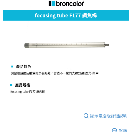
便利好安心！
１．簡單：不需註冊會員、不需綁卡、不需儲值。
運送方式
２．便利：只要手機號碼，簡訊認證，即可結帳。
３．安心：先確認商品／服務後，再付款。
宅配
每筆NT$75，滿NT$399(含以上)免運費
【「AFTEE先享後付」結帳流程】
１．於結帳方式選擇「AFTEE先享後付」後，將跳轉至「AFTEE先享後付」
付款後門市自取
結帳頁面，進行簡訊認證並確認金額後，即可完成結帳。
２．訂單成立數日內，您將收到繳費通知簡訊。
免運費
３．收到繳費通知簡訊後14天內，點擊此簡訊中的連結，可透過四大超商／
ATM／網路銀行／等多元方式進行付款，方視為交易完成。
※ 請注意：結帳手續完成當下不需立刻繳費，但若您需要取消訂單，請聯絡
購買商品的店家。未經商家同意取消之訂單仍視為有效，需透過AFTEE先享
後付繳納相關費用。
※ 交易是否成功請以「AFTEE先享後付 」之結帳頁面顯示為準，若有關於
是否繳費成功／繳費後需取消欲退款等相關疑問，請聯繫「AFTEE先享後付
客戶支援中心」
https://netprotections.freshdesk.com/support/home
【注意事項】
１．透過由恩沛科技股份有限公司提供之「AFTEE先享後付」服務完成之交
易，需依本服務之必要範圍內提供個人資料，並將交易相關給付款項請求債
顯示電腦版詳細說明
權轉讓予恩沛科技股份有限公司。
２．關於個人資料處理事宜，請瀏覽以下網址：
https://aftee.tw/terms/#terms3
客服
３．未成年的使用者請事先徵得法定代理人或監護人之同意方可使用