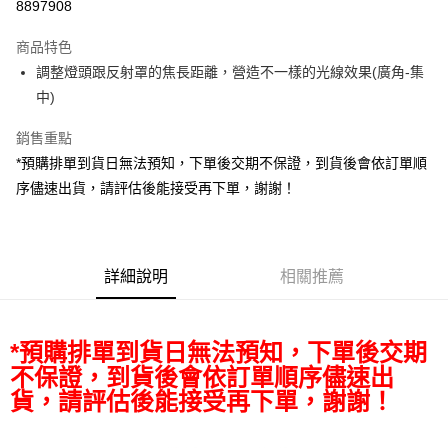
8897908
3 期 0 利率 每期
NT$4,606
21家銀行
商品特色
6 期 0 利率 每期
NT$2,303
21家銀行
合作金庫商業銀行
第一商業銀行
調整燈頭跟反射罩的焦長距離，營造不一樣的光線效果(廣角-集
華南商業銀行
彰化商業銀行
12 期 0 利率 每期
NT$1,151
21家銀行
合作金庫商業銀行
第一商業銀行
中)
上海商業儲蓄銀行
台北富邦商業銀行
華南商業銀行
彰化商業銀行
合作金庫商業銀行
第一商業銀行
LINE Pay
國泰世華商業銀行
兆豐國際商業銀行
上海商業儲蓄銀行
台北富邦商業銀行
華南商業銀行
彰化商業銀行
銷售重點
臺灣中小企業銀行
台中商業銀行
國泰世華商業銀行
兆豐國際商業銀行
Apple Pay
上海商業儲蓄銀行
台北富邦商業銀行
*預購排單到貨日無法預知，下單後交期不保證，到貨後會依訂單順
匯豐（台灣）商業銀行
華泰商業銀行
臺灣中小企業銀行
台中商業銀行
國泰世華商業銀行
兆豐國際商業銀行
聯邦商業銀行
遠東國際商業銀行
序儘速出貨，請評估後能接受再下單，謝謝！
匯豐（台灣）商業銀行
華泰商業銀行
街口支付
臺灣中小企業銀行
台中商業銀行
元大商業銀行
永豐商業銀行
聯邦商業銀行
遠東國際商業銀行
匯豐（台灣）商業銀行
華泰商業銀行
玉山商業銀行
星展（台灣）商業銀行
悠遊付
元大商業銀行
永豐商業銀行
聯邦商業銀行
遠東國際商業銀行
台新國際商業銀行
中國信託商業銀行
玉山商業銀行
星展（台灣）商業銀行
元大商業銀行
永豐商業銀行
台灣樂天信用卡公司
Google Pay
台新國際商業銀行
詳細說明
中國信託商業銀行
相關推薦
玉山商業銀行
星展（台灣）商業銀行
台灣樂天信用卡公司
台新國際商業銀行
中國信託商業銀行
全支付
台灣樂天信用卡公司
全盈+PAY
*預購排單到貨日無法預知，下單後交期
不保證，到貨後會依訂單順序儘速出
AFTEE先享後付
貨，請評估後能接受再下單，謝謝！
相關說明
【關於「AFTEE先享後付」】
ATM付款
AFTEE先享後付是「在收到商品之後才付款」的支付方式。 讓您購物簡單