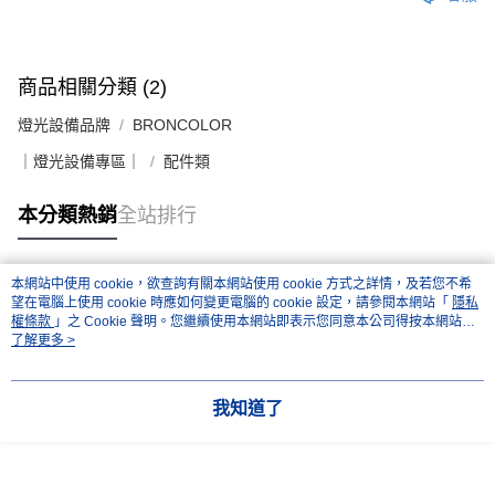
「AFTEE先享後付」，若未經同意申辦者引起之損失，本公司不負相關責
任。
４．使用「AFTEE先享後付」時，將依據個別帳號之用戶狀況，依本公司即
時審查核予不同之上限額度；若仍有額度不足之情形，本公司將視審查結果
商品相關分類 (2)
請求用戶進行身份認證。
５．嚴禁一人註冊多個帳號或使用他人資訊註冊。若發現惡意使用之情形，
燈光設備品牌
BRONCOLOR
恩沛科技股份有限公司將有權停止該用戶之使用額度並採取法律行動。
｜燈光設備專區｜
配件類
本分類熱銷
全站排行
本網站中使用 cookie，欲查詢有關本網站使用 cookie 方式之詳情，及若您不希
熱門標籤
望在電腦上使用 cookie 時應如何變更電腦的 cookie 設定，請參閱本網站「
隱私
權條款
」之 Cookie 聲明。您繼續使用本網站即表示您同意本公司得按本網站使
用條款之 Cookie 聲明使用 cookie。
了解更多 >
我知道了