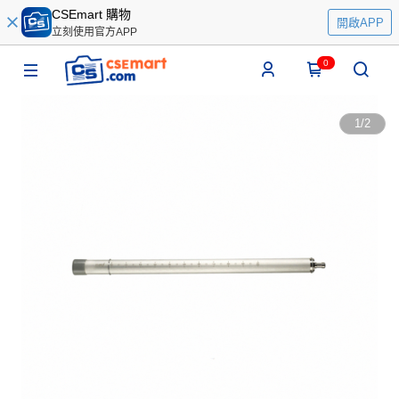
CSEmart 購物
開啟APP
立刻使用官方APP
0
1
/
2