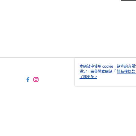
本網站中使用 cookie，欲查詢有關
設定，請參閱本網站「
隱私權條款
使用 cookie。
了解更多 >
TYO-TW-MWEBG131 Web2.0
© 2026 by 正成貿易股份有限公司