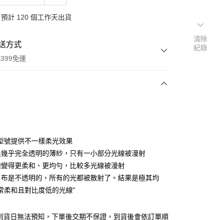
預計 120 個工作天出貨
清除
送方式
紀錄
399免運
次付款
期付款
0 利率 每期
NT$6,076
21家銀行
型號提供不一樣柔光效果
0 利率 每期
NT$3,038
21家銀行
庫商業銀行
第一商業銀行
柔幾乎完全透明的薄紗，只有一小部分光線被漫射
業銀行
彰化商業銀行
 0 利率 每期
NT$1,519
21家銀行
線變得更柔和、更均勻，比較多光線被漫射
庫商業銀行
第一商業銀行
業儲蓄銀行
台北富邦商業銀行
業銀行
彰化商業銀行
白布是不透明的，所有的光都被散射了。結果是極其均​​
庫商業銀行
第一商業銀行
華商業銀行
兆豐國際商業銀行
業儲蓄銀行
台北富邦商業銀行
常柔和且對比度低的光線"
業銀行
彰化商業銀行
小企業銀行
台中商業銀行
華商業銀行
兆豐國際商業銀行
業儲蓄銀行
台北富邦商業銀行
台灣）商業銀行
華泰商業銀行
小企業銀行
台中商業銀行
華商業銀行
兆豐國際商業銀行
業銀行
遠東國際商業銀行
單到貨日無法預知，下單後交期不保證，到貨後會依訂單順
台灣）商業銀行
華泰商業銀行