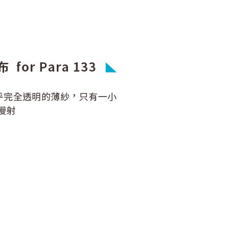
：結帳手續完成當下不需立刻繳費，但若您需要取消訂單，請聯
的店家。未經商家同意取消之訂單仍視為有效，需透過AFTEE
繳納相關費用。
否成功請以「AFTEE先享後付 」之結帳頁面顯示為準，若有關於
功／繳費後需取消欲退款等相關疑問，請聯繫「AFTEE先享後
援中心」
https://netprotections.freshdesk.com/support/home
項】
恩沛科技股份有限公司提供之「AFTEE先享後付」服務完成之
依本服務之必要範圍內提供個人資料，並將交易相關給付款項請
讓予恩沛科技股份有限公司。
個人資料處理事宜，請瀏覽以下網址：
ee.tw/terms/#terms3
年的使用者請事先徵得法定代理人或監護人之同意方可使用
E先享後付」，若未經同意申辦者引起之損失，本公司不負相關責
AFTEE先享後付」時，將依據個別帳號之用戶狀況，依本公司
核予不同之上限額度；若仍有額度不足之情形，本公司將視審查
用戶進行身份認證。
一人註冊多個帳號或使用他人資訊註冊。若發現惡意使用之情
科技股份有限公司將有權停止該用戶之使用額度並採取法律行