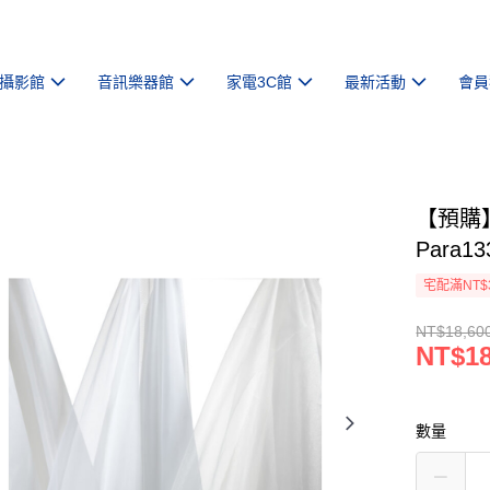
攝影館
音訊樂器館
家電3C館
最新活動
會員
【預購】
Para13
宅配滿NT$
NT$18,60
NT$18
數量