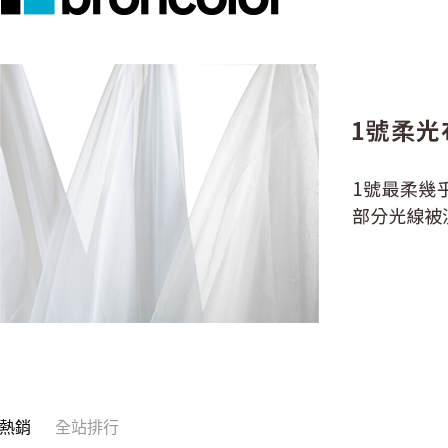
※ 請注意
絡購買商品
先享後付
※ 交易是
是否繳費成
付客戶支
【注意事
１．透過由
交易，需
求債權轉
２．關於
https://aft
３．未成
「AFTE
任。
４．使用「
即時審查
結果請求
５．嚴禁
形，恩沛
動。
熱銷
全站排行