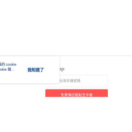
 cookie
kie 聲明
我知道了
官方APP
免費傳送載點至手機
若接到可疑電話，請洽詢165反詐騙專線
本站最佳瀏覽環境請使用 Google Chrome、Firefox 或 Edge 以上版本