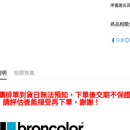
臺灣中
元大商
聯邦商
序儘速出
匯豐（
玉山商
悠遊付
元大商
聯邦商
台新國
玉山商
元大商
台灣樂
Google Pa
台新國
商品相關分
玉山商
台灣樂
台新國
全支付
燈光設備
台灣樂
分享
全盈+PAY
｜燈光設
AFTEE先
相關說明
【關於「A
ATM付款
AFTEE
說明
相關推薦
便利好安
１．簡單
２．便利
運送方式
３．安心
預購排單到貨日無法預知，下單後交期不保
宅配
，請評估後能接受再下單，謝謝！
【「AFT
每筆NT$7
１．於結帳
付」結帳
付款後門
２．訂單
３．收到繳
免運費
／ATM／