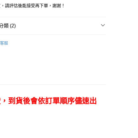
小企業銀行
台中商業銀行
業銀行
永豐商業銀行
業銀行
遠東國際商業銀行
貨，請評估後能接受再下單，謝謝！
台灣）商業銀行
華泰商業銀行
業銀行
星展（台灣）商業銀行
業銀行
永豐商業銀行
業銀行
遠東國際商業銀行
際商業銀行
中國信託商業銀行
業銀行
星展（台灣）商業銀行
業銀行
永豐商業銀行
天信用卡公司
y
際商業銀行
中國信託商業銀行
類 (2)
業銀行
星展（台灣）商業銀行
天信用卡公司
際商業銀行
中國信託商業銀行
品牌
BRONCOLOR
天信用卡公司
客服
備專區｜
柔光工具
享後付
FTEE先享後付」】
先享後付是「在收到商品之後才付款」的支付方式。 讓您購物簡單
心！
：不需註冊會員、不需綁卡、不需儲值。
：只要手機號碼，簡訊認證，即可結帳。
：先確認商品／服務後，再付款。
證，到貨後會依訂單順序儘速出
EE先享後付」結帳流程】
5，滿NT$399(含以上)免運費
方式選擇「AFTEE先享後付」後，將跳轉至「AFTEE先享後
頁面，進行簡訊認證並確認金額後，即可完成結帳。
市自取
成立數日內，您將收到繳費通知簡訊。
費通知簡訊後14天內，點擊此簡訊中的連結，可透過四大超商
網路銀行／等多元方式進行付款，方視為交易完成。