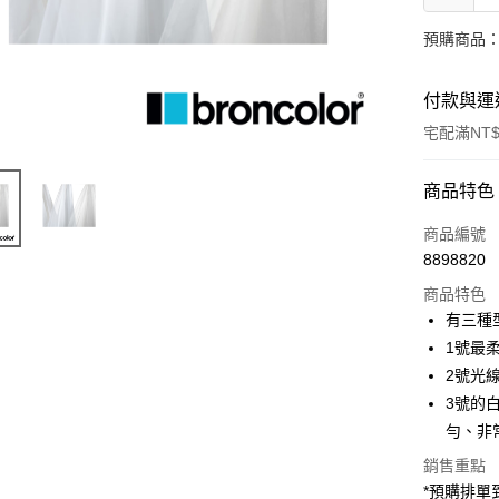
預購商品：
付款與運
宅配滿NT$
付款方式
商品特色
信用卡一
商品編號
8898820
信用卡分
商品特色
3 期 
有三種
6 期 
合作金
1號最
華南商
12 期
2號光
合作金
上海商
華南商
3號的
合作金
LINE Pay
國泰世
上海商
勻、非
華南商
臺灣中
國泰世
Apple Pay
上海商
匯豐（
銷售重點
臺灣中
國泰世
聯邦商
*預購排
匯豐（
街口支付