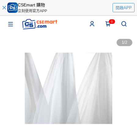
CSEmart 購物
開啟APP
立刻使用官方APP
0
1
/
2