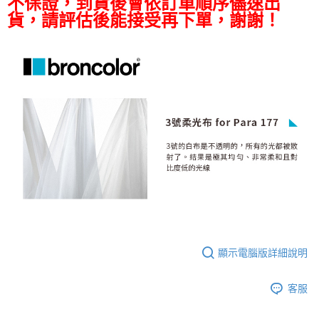
不保證，到貨後會依訂單順序儘速出
便利好安心！
貨，請評估後能接受再下單，謝謝！
１．簡單：不需註冊會員、不需綁卡、不需儲值。
運送方式
２．便利：只要手機號碼，簡訊認證，即可結帳。
３．安心：先確認商品／服務後，再付款。
宅配
每筆NT$75，滿NT$399(含以上)免運費
【「AFTEE先享後付」結帳流程】
１．於結帳方式選擇「AFTEE先享後付」後，將跳轉至「AFTEE先享後付」
付款後門市自取
結帳頁面，進行簡訊認證並確認金額後，即可完成結帳。
２．訂單成立數日內，您將收到繳費通知簡訊。
免運費
３．收到繳費通知簡訊後14天內，點擊此簡訊中的連結，可透過四大超商／
ATM／網路銀行／等多元方式進行付款，方視為交易完成。
※ 請注意：結帳手續完成當下不需立刻繳費，但若您需要取消訂單，請聯絡
購買商品的店家。未經商家同意取消之訂單仍視為有效，需透過AFTEE先享
後付繳納相關費用。
※ 交易是否成功請以「AFTEE先享後付 」之結帳頁面顯示為準，若有關於
是否繳費成功／繳費後需取消欲退款等相關疑問，請聯繫「AFTEE先享後付
客戶支援中心」
https://netprotections.freshdesk.com/support/home
【注意事項】
顯示電腦版詳細說明
１．透過由恩沛科技股份有限公司提供之「AFTEE先享後付」服務完成之交
易，需依本服務之必要範圍內提供個人資料，並將交易相關給付款項請求債
權轉讓予恩沛科技股份有限公司。
客服
２．關於個人資料處理事宜，請瀏覽以下網址：
https://aftee.tw/terms/#terms3
３．未成年的使用者請事先徵得法定代理人或監護人之同意方可使用