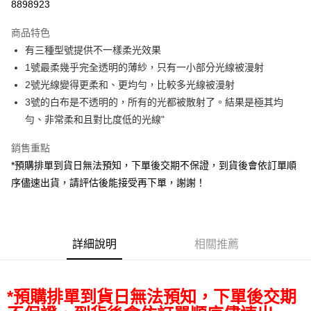
8898923
3 期 0 利率 每期
NT$7,905
21家銀行
商品特色
6 期 0 利率 每期
NT$3,952
21家銀行
合作金庫商業銀行
第一商業銀行
有三種型號提供不一樣柔光效果
華南商業銀行
彰化商業銀行
12 期 0 利率 每期
NT$1,976
21家銀行
合作金庫商業銀行
第一商業銀行
1號最柔幾乎完全透明的薄紗，只有一小部分光線被漫射
上海商業儲蓄銀行
台北富邦商業銀行
華南商業銀行
彰化商業銀行
合作金庫商業銀行
第一商業銀行
LINE Pay
國泰世華商業銀行
兆豐國際商業銀行
2號光線變得更柔和、更均勻，比較多光線被漫射
上海商業儲蓄銀行
台北富邦商業銀行
華南商業銀行
彰化商業銀行
臺灣中小企業銀行
台中商業銀行
3號的白布是不透明的，所有的光都被散射了。結果是極其均​​
國泰世華商業銀行
兆豐國際商業銀行
Apple Pay
上海商業儲蓄銀行
台北富邦商業銀行
匯豐（台灣）商業銀行
華泰商業銀行
臺灣中小企業銀行
台中商業銀行
勻、非常柔和且對比度低的光線"
國泰世華商業銀行
兆豐國際商業銀行
聯邦商業銀行
遠東國際商業銀行
匯豐（台灣）商業銀行
華泰商業銀行
街口支付
臺灣中小企業銀行
台中商業銀行
元大商業銀行
永豐商業銀行
銷售重點
聯邦商業銀行
遠東國際商業銀行
匯豐（台灣）商業銀行
華泰商業銀行
玉山商業銀行
星展（台灣）商業銀行
悠遊付
元大商業銀行
永豐商業銀行
*預購排單到貨日無法預知，下單後交期不保證，到貨後會依訂單順
聯邦商業銀行
遠東國際商業銀行
台新國際商業銀行
中國信託商業銀行
玉山商業銀行
星展（台灣）商業銀行
序儘速出貨，請評估後能接受再下單，謝謝！
元大商業銀行
永豐商業銀行
台灣樂天信用卡公司
Google Pay
台新國際商業銀行
中國信託商業銀行
玉山商業銀行
星展（台灣）商業銀行
台灣樂天信用卡公司
台新國際商業銀行
中國信託商業銀行
全支付
台灣樂天信用卡公司
全盈+PAY
詳細說明
相關推薦
AFTEE先享後付
相關說明
*預購排單到貨日無法預知，下單後交期
【關於「AFTEE先享後付」】
ATM付款
AFTEE先享後付是「在收到商品之後才付款」的支付方式。 讓您購物簡單