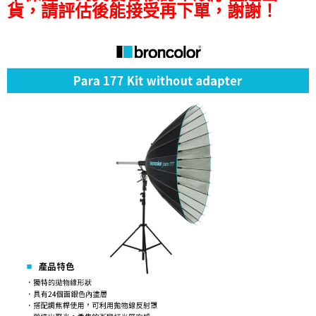
運送方式
貨，請評估後能接受再下單，謝謝！
２．便利：只要手機號碼，簡訊認證，即可結帳。
３．安心：先確認商品／服務後，再付款。
宅配
每筆NT$75，滿NT$399(含以上)免運費
【「AFTEE先享後付」結帳流程】
１．於結帳方式選擇「AFTEE先享後付」後，將跳轉至「AFTEE先享後付」
付款後門市自取
結帳頁面，進行簡訊認證並確認金額後，即可完成結帳。
２．訂單成立數日內，您將收到繳費通知簡訊。
免運費
３．收到繳費通知簡訊後14天內，點擊此簡訊中的連結，可透過四大超商／
ATM／網路銀行／等多元方式進行付款，方視為交易完成。
※ 請注意：結帳手續完成當下不需立刻繳費，但若您需要取消訂單，請聯絡
購買商品的店家。未經商家同意取消之訂單仍視為有效，需透過AFTEE先享
後付繳納相關費用。
※ 交易是否成功請以「AFTEE先享後付 」之結帳頁面顯示為準，若有關於
是否繳費成功／繳費後需取消欲退款等相關疑問，請聯繫「AFTEE先享後付
客戶支援中心」
https://netprotections.freshdesk.com/support/home
【注意事項】
１．透過由恩沛科技股份有限公司提供之「AFTEE先享後付」服務完成之交
易，需依本服務之必要範圍內提供個人資料，並將交易相關給付款項請求債
權轉讓予恩沛科技股份有限公司。
２．關於個人資料處理事宜，請瀏覽以下網址：
https://aftee.tw/terms/#terms3
３．未成年的使用者請事先徵得法定代理人或監護人之同意方可使用
「AFTEE先享後付」，若未經同意申辦者引起之損失，本公司不負相關責
任。