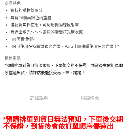
商品特色
6 期 0 利率 每期
NT$42,270
21家銀行
合作金庫商業銀行
第一商業銀行
獨特的拋物線形狀
華南商業銀行
彰化商業銀行
12 期 0 利率 每期
NT$21,135
21家銀行
合作金庫商業銀行
第一商業銀行
具有24個面銀色內塗層
上海商業儲蓄銀行
台北富邦商業銀行
華南商業銀行
彰化商業銀行
合作金庫商業銀行
第一商業銀行
LINE Pay
國泰世華商業銀行
兆豐國際商業銀行
搭配調焦桿使用，可利用拋物線反射罩
上海商業儲蓄銀行
台北富邦商業銀行
華南商業銀行
彰化商業銀行
臺灣中小企業銀行
台中商業銀行
營造出聚光～～～柔焦的漸變打光層次感
國泰世華商業銀行
兆豐國際商業銀行
Apple Pay
上海商業儲蓄銀行
台北富邦商業銀行
匯豐（台灣）商業銀行
華泰商業銀行
臺灣中小企業銀行
台中商業銀行
HR代表“耐熱”
國泰世華商業銀行
兆豐國際商業銀行
聯邦商業銀行
遠東國際商業銀行
匯豐（台灣）商業銀行
華泰商業銀行
街口支付
HR可使用在持續燈跟閃光燈，Para比較建議使用在閃光燈上"
臺灣中小企業銀行
台中商業銀行
元大商業銀行
永豐商業銀行
聯邦商業銀行
遠東國際商業銀行
匯豐（台灣）商業銀行
華泰商業銀行
玉山商業銀行
星展（台灣）商業銀行
悠遊付
元大商業銀行
永豐商業銀行
銷售重點
聯邦商業銀行
遠東國際商業銀行
台新國際商業銀行
中國信託商業銀行
玉山商業銀行
星展（台灣）商業銀行
*預購排單到貨日無法預知，下單後交期不保證，到貨後會依訂單順
元大商業銀行
永豐商業銀行
台灣樂天信用卡公司
Google Pay
台新國際商業銀行
中國信託商業銀行
玉山商業銀行
星展（台灣）商業銀行
序儘速出貨，請評估後能接受再下單，謝謝！
台灣樂天信用卡公司
台新國際商業銀行
中國信託商業銀行
全支付
台灣樂天信用卡公司
全盈+PAY
詳細說明
相關推薦
AFTEE先享後付
相關說明
【關於「AFTEE先享後付」】
ATM付款
*預購排單到貨日無法預知，下單後交期
AFTEE先享後付是「在收到商品之後才付款」的支付方式。 讓您購物簡單
便利好安心！
不保證，到貨後會依訂單順序儘速出
１．簡單：不需註冊會員、不需綁卡、不需儲值。