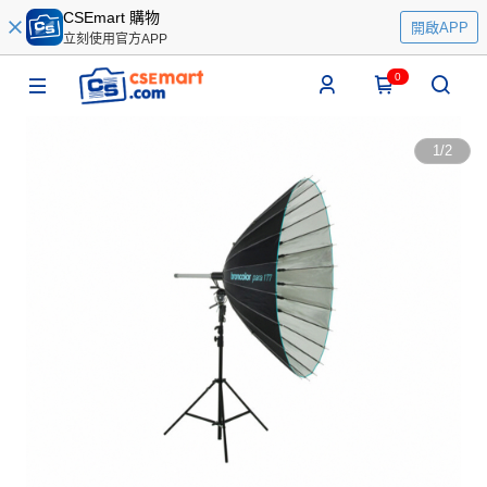
CSEmart 購物
開啟APP
立刻使用官方APP
0
1
/
2