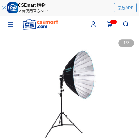
CSEmart 購物
開啟APP
立刻使用官方APP
0
1
/
2