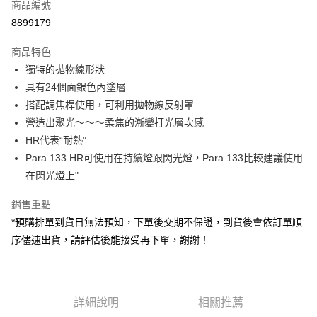
商品編號
信用卡分期付款
8899179
3 期 0 利率 每期
NT$62,099
21家銀行
商品特色
6 期 0 利率 每期
NT$31,049
21家銀行
合作金庫商業銀行
第一商業銀行
獨特的拋物線形狀
華南商業銀行
彰化商業銀行
12 期 0 利率 每期
NT$15,524
21家銀行
合作金庫商業銀行
第一商業銀行
具有24個面銀色內塗層
上海商業儲蓄銀行
台北富邦商業銀行
華南商業銀行
彰化商業銀行
合作金庫商業銀行
第一商業銀行
LINE Pay
國泰世華商業銀行
兆豐國際商業銀行
搭配調焦桿使用，可利用拋物線反射罩
上海商業儲蓄銀行
台北富邦商業銀行
華南商業銀行
彰化商業銀行
臺灣中小企業銀行
台中商業銀行
營造出聚光～～～柔焦的漸變打光層次感
國泰世華商業銀行
兆豐國際商業銀行
Apple Pay
上海商業儲蓄銀行
台北富邦商業銀行
匯豐（台灣）商業銀行
華泰商業銀行
臺灣中小企業銀行
台中商業銀行
HR代表“耐熱”
國泰世華商業銀行
兆豐國際商業銀行
聯邦商業銀行
遠東國際商業銀行
匯豐（台灣）商業銀行
華泰商業銀行
街口支付
Para 133 HR可使用在持續燈跟閃光燈，Para 133比較建議使用
臺灣中小企業銀行
台中商業銀行
元大商業銀行
永豐商業銀行
聯邦商業銀行
遠東國際商業銀行
匯豐（台灣）商業銀行
華泰商業銀行
在閃光燈上"
玉山商業銀行
星展（台灣）商業銀行
悠遊付
元大商業銀行
永豐商業銀行
聯邦商業銀行
遠東國際商業銀行
台新國際商業銀行
中國信託商業銀行
玉山商業銀行
星展（台灣）商業銀行
銷售重點
元大商業銀行
永豐商業銀行
台灣樂天信用卡公司
Google Pay
台新國際商業銀行
中國信託商業銀行
玉山商業銀行
星展（台灣）商業銀行
*預購排單到貨日無法預知，下單後交期不保證，到貨後會依訂單順
台灣樂天信用卡公司
台新國際商業銀行
中國信託商業銀行
全支付
序儘速出貨，請評估後能接受再下單，謝謝！
台灣樂天信用卡公司
全盈+PAY
AFTEE先享後付
詳細說明
相關推薦
相關說明