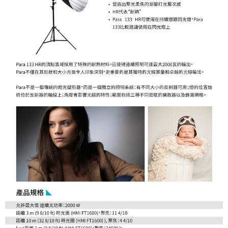
https://aftee.tw/terms/#terms3
３．未成年的使用者請事先徵得法定代理人或監護人之同意方可使用
「AFTEE先享後付」，若未經同意申辦者引起之損失，本公司不負相關責
任。
４．使用「AFTEE先享後付」時，將依據個別帳號之用戶狀況，依本公司即
時審查核予不同之上限額度；若仍有額度不足之情形，本公司將視審查結果
請求用戶進行身份認證。
５．嚴禁一人註冊多個帳號或使用他人資訊註冊。若發現惡意使用之情形，
恩沛科技股份有限公司將有權停止該用戶之使用額度並採取法律行動。