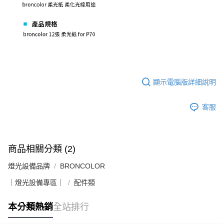
便利好安心！
１．簡單：不需註冊會員、不需綁卡、不需儲值。
運送方式
２．便利：只要手機號碼，簡訊認證，即可結帳。
３．安心：先確認商品／服務後，再付款。
全家取貨付款
每筆NT$60，滿NT$399(含以上)免運費
【「AFTEE先享後付」結帳流程】
１．於結帳方式選擇「AFTEE先享後付」後，將跳轉至「AFTEE先享後付」
萊爾富取貨付款
結帳頁面，進行簡訊認證並確認金額後，即可完成結帳。
２．訂單成立數日內，您將收到繳費通知簡訊。
顯示電腦版詳細說明
每筆NT$60，滿NT$399(含以上)免運費
３．收到繳費通知簡訊後14天內，點擊此簡訊中的連結，可透過四大超商／
ATM／網路銀行／等多元方式進行付款，方視為交易完成。
7-11取貨付款
客服
※ 請注意：結帳手續完成當下不需立刻繳費，但若您需要取消訂單，請聯絡
每筆NT$60，滿NT$399(含以上)免運費
購買商品的店家。未經商家同意取消之訂單仍視為有效，需透過AFTEE先享
後付繳納相關費用。
宅配
※ 交易是否成功請以「AFTEE先享後付 」之結帳頁面顯示為準，若有關於
是否繳費成功／繳費後需取消欲退款等相關疑問，請聯繫「AFTEE先享後付
每筆NT$75，滿NT$399(含以上)免運費
商品相關分類 (2)
客戶支援中心」
https://netprotections.freshdesk.com/support/home
燈光設備品牌
BRONCOLOR
付款後門市自取
【注意事項】
１．透過由恩沛科技股份有限公司提供之「AFTEE先享後付」服務完成之交
免運費
｜燈光設備專區｜
配件類
易，需依本服務之必要範圍內提供個人資料，並將交易相關給付款項請求債
權轉讓予恩沛科技股份有限公司。
本分類熱銷
全站排行
２．關於個人資料處理事宜，請瀏覽以下網址：
https://aftee.tw/terms/#terms3