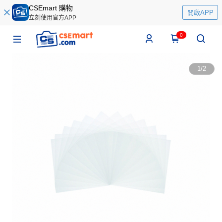
CSEmart 購物
開啟APP
立刻使用官方APP
0
1
/
2