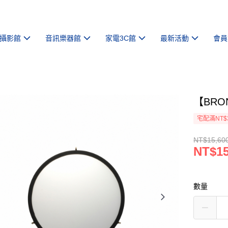
攝影館
音訊樂器館
家電3C館
最新活動
會員
【BRO
宅配滿NT$
NT$15,60
NT$15
數量