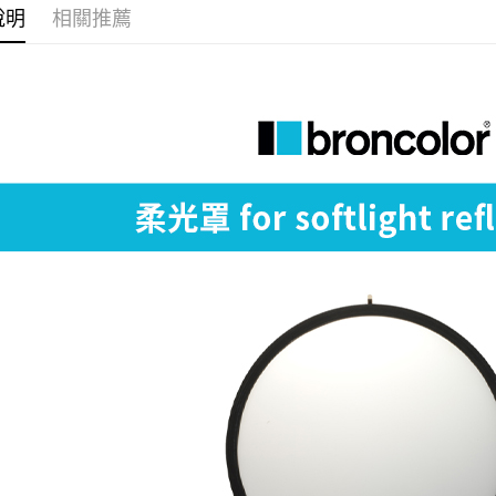
玉山商
元大商
說明
相關推薦
台灣樂
Google Pa
台新國
玉山商
台灣樂
台新國
全支付
台灣樂
全盈+PAY
AFTEE先
相關說明
【關於「A
ATM付款
AFTEE
便利好安
１．簡單
２．便利
運送方式
３．安心
宅配
【「AFT
每筆NT$7
１．於結帳
付」結帳
付款後門
２．訂單
３．收到繳
免運費
／ATM／
※ 請注意
絡購買商品
先享後付