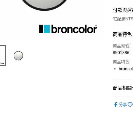
付款與運
宅配滿NT$
付款方式
商品特色
信用卡一
商品編號
8901386
信用卡分
商品特色
3 期 
bron
6 期 
合作金
華南商
12 期
合作金
上海商
商品相關分
華南商
合作金
LINE Pay
國泰世
上海商
華南商
燈光設備
臺灣中
國泰世
分享
Apple Pay
上海商
匯豐（
臺灣中
｜燈光設
國泰世
聯邦商
匯豐（
街口支付
臺灣中
元大商
聯邦商
匯豐（
玉山商
悠遊付
元大商
聯邦商
台新國