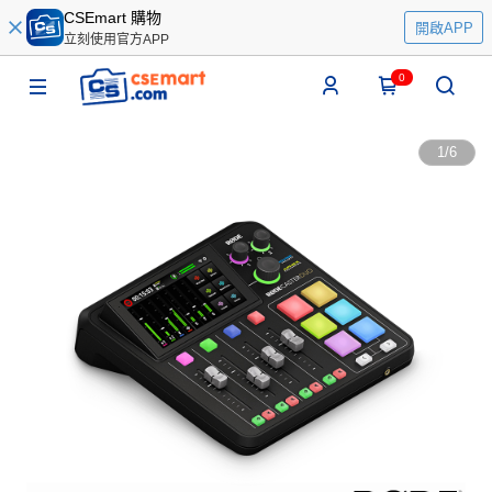
CSEmart 購物
開啟APP
立刻使用官方APP
0
1
/
6