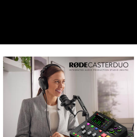
運送方式
２．便利：只要手機號碼，簡訊認證，即可結帳。
３．安心：先確認商品／服務後，再付款。
全家取貨付款
每筆NT$60，滿NT$399(含以上)免運費
【「AFTEE先享後付」結帳流程】
１．於結帳方式選擇「AFTEE先享後付」後，將跳轉至「AFTEE先享後付」
萊爾富取貨付款
結帳頁面，進行簡訊認證並確認金額後，即可完成結帳。
２．訂單成立數日內，您將收到繳費通知簡訊。
每筆NT$60，滿NT$399(含以上)免運費
３．收到繳費通知簡訊後14天內，點擊此簡訊中的連結，可透過四大超商／
ATM／網路銀行／等多元方式進行付款，方視為交易完成。
7-11取貨付款
※ 請注意：結帳手續完成當下不需立刻繳費，但若您需要取消訂單，請聯絡
每筆NT$60，滿NT$399(含以上)免運費
購買商品的店家。未經商家同意取消之訂單仍視為有效，需透過AFTEE先享
後付繳納相關費用。
宅配
※ 交易是否成功請以「AFTEE先享後付 」之結帳頁面顯示為準，若有關於
是否繳費成功／繳費後需取消欲退款等相關疑問，請聯繫「AFTEE先享後付
每筆NT$75，滿NT$399(含以上)免運費
客戶支援中心」
https://netprotections.freshdesk.com/support/home
付款後門市自取
【注意事項】
１．透過由恩沛科技股份有限公司提供之「AFTEE先享後付」服務完成之交
免運費
易，需依本服務之必要範圍內提供個人資料，並將交易相關給付款項請求債
權轉讓予恩沛科技股份有限公司。
２．關於個人資料處理事宜，請瀏覽以下網址：
https://aftee.tw/terms/#terms3
３．未成年的使用者請事先徵得法定代理人或監護人之同意方可使用
「AFTEE先享後付」，若未經同意申辦者引起之損失，本公司不負相關責
任。