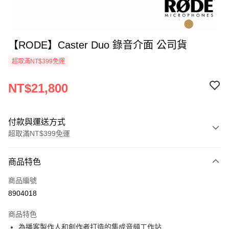
【RODE】Caster Duo 錄音介面 公司貨
超取滿NT$399免運
NT$21,800
付款與運送方式
超取滿NT$399免運
付款方式
商品特色
信用卡一次付款
商品編號
信用卡分期付款
8904018
3 期 0 利率 每期
NT$7,266
21家銀行
商品特色
6 期 0 利率 每期
NT$3,633
21家銀行
合作金庫商業銀行
第一商業銀行
為播客製作人和創作者打造的集成音頻工作站