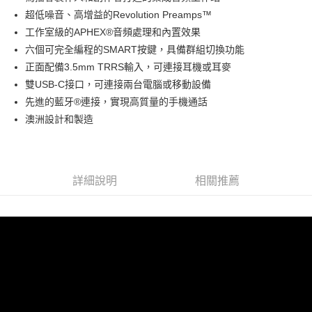
華南商業銀行
彰化商業銀行
12 期 0 利率 每期
NT$1,816
21家銀行
合作金庫商業銀行
第一商業銀行
超低噪音、高增益的Revolution Preamps™
上海商業儲蓄銀行
台北富邦商業銀行
華南商業銀行
彰化商業銀行
合作金庫商業銀行
第一商業銀行
超商取貨付款
國泰世華商業銀行
兆豐國際商業銀行
工作室級的APHEX®音頻處理和內置效果
上海商業儲蓄銀行
台北富邦商業銀行
華南商業銀行
彰化商業銀行
臺灣中小企業銀行
台中商業銀行
六個可完全編程的SMART按鍵，具備群組切換功能
國泰世華商業銀行
兆豐國際商業銀行
LINE Pay
上海商業儲蓄銀行
台北富邦商業銀行
匯豐（台灣）商業銀行
華泰商業銀行
臺灣中小企業銀行
台中商業銀行
正面配備3.5mm TRRS輸入，可連接耳機或耳麥
國泰世華商業銀行
兆豐國際商業銀行
聯邦商業銀行
遠東國際商業銀行
匯豐（台灣）商業銀行
華泰商業銀行
Apple Pay
雙USB-C接口，可連接兩台電腦或移動設備
臺灣中小企業銀行
台中商業銀行
元大商業銀行
永豐商業銀行
聯邦商業銀行
遠東國際商業銀行
匯豐（台灣）商業銀行
華泰商業銀行
先進的藍牙®連接，實現高質量的手機通話
玉山商業銀行
星展（台灣）商業銀行
街口支付
元大商業銀行
永豐商業銀行
聯邦商業銀行
遠東國際商業銀行
澳洲設計和製造
台新國際商業銀行
中國信託商業銀行
玉山商業銀行
星展（台灣）商業銀行
元大商業銀行
永豐商業銀行
台灣樂天信用卡公司
悠遊付
台新國際商業銀行
中國信託商業銀行
玉山商業銀行
星展（台灣）商業銀行
台灣樂天信用卡公司
台新國際商業銀行
中國信託商業銀行
Google Pay
台灣樂天信用卡公司
詳細說明
相關推薦
全支付
全盈+PAY
AFTEE先享後付
相關說明
【關於「AFTEE先享後付」】
ATM付款
AFTEE先享後付是「在收到商品之後才付款」的支付方式。 讓您購物簡單
便利好安心！
１．簡單：不需註冊會員、不需綁卡、不需儲值。