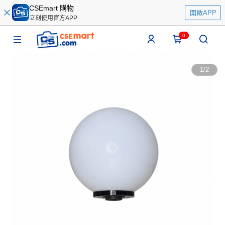
CSEmart 購物
開啟APP
立刻使用官方APP
0
1
/
2