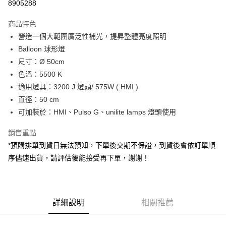
8905288
3 期 0 利率 每期
NT$15,418
21家銀行
商品特色
6 期 0 利率 每期
NT$7,709
21家銀行
合作金庫商業銀行
第一商業銀行
營造一個大範圍廣泛性補光，提昇整體亮度照明
華南商業銀行
彰化商業銀行
12 期 0 利率 每期
NT$3,854
21家銀行
合作金庫商業銀行
第一商業銀行
Balloon 球形燈
上海商業儲蓄銀行
台北富邦商業銀行
華南商業銀行
彰化商業銀行
合作金庫商業銀行
第一商業銀行
LINE Pay
國泰世華商業銀行
兆豐國際商業銀行
尺寸：Ø 50cm
上海商業儲蓄銀行
台北富邦商業銀行
華南商業銀行
彰化商業銀行
臺灣中小企業銀行
台中商業銀行
色溫：5500 K
國泰世華商業銀行
兆豐國際商業銀行
Apple Pay
上海商業儲蓄銀行
台北富邦商業銀行
匯豐（台灣）商業銀行
華泰商業銀行
臺灣中小企業銀行
台中商業銀行
適用燈具：3200 J 燈頭/ 575W ( HMI )
國泰世華商業銀行
兆豐國際商業銀行
聯邦商業銀行
遠東國際商業銀行
匯豐（台灣）商業銀行
華泰商業銀行
街口支付
直徑：50 cm
臺灣中小企業銀行
台中商業銀行
元大商業銀行
永豐商業銀行
聯邦商業銀行
遠東國際商業銀行
匯豐（台灣）商業銀行
華泰商業銀行
可加裝於：HMI、Pulso G、unilite lamps 燈頭使用
玉山商業銀行
星展（台灣）商業銀行
悠遊付
元大商業銀行
永豐商業銀行
聯邦商業銀行
遠東國際商業銀行
台新國際商業銀行
中國信託商業銀行
玉山商業銀行
星展（台灣）商業銀行
銷售重點
元大商業銀行
永豐商業銀行
台灣樂天信用卡公司
Google Pay
台新國際商業銀行
中國信託商業銀行
玉山商業銀行
星展（台灣）商業銀行
*預購排單到貨日無法預知，下單後交期不保證，到貨後會依訂單順
台灣樂天信用卡公司
台新國際商業銀行
中國信託商業銀行
全支付
序儘速出貨，請評估後能接受再下單，謝謝！
台灣樂天信用卡公司
全盈+PAY
AFTEE先享後付
詳細說明
相關推薦
相關說明
【關於「AFTEE先享後付」】
ATM付款
AFTEE先享後付是「在收到商品之後才付款」的支付方式。 讓您購物簡單