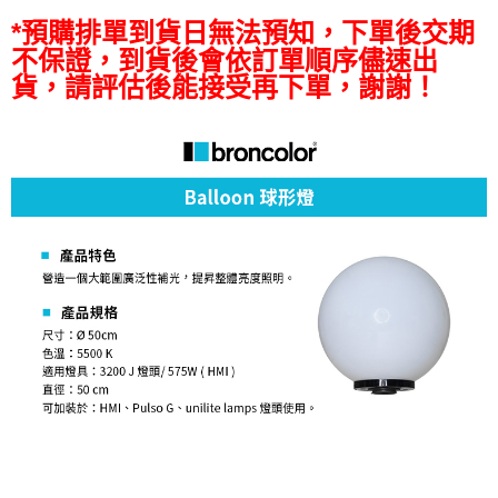
便利好安心！
*預購排單到貨日無法預知，下單後交期
１．簡單：不需註冊會員、不需綁卡、不需儲值。
運送方式
不保證，到貨後會依訂單順序儘速出
２．便利：只要手機號碼，簡訊認證，即可結帳。
３．安心：先確認商品／服務後，再付款。
貨，請評估後能接受再下單，謝謝！
宅配
每筆NT$75，滿NT$399(含以上)免運費
【「AFTEE先享後付」結帳流程】
１．於結帳方式選擇「AFTEE先享後付」後，將跳轉至「AFTEE先享後付」
付款後門市自取
結帳頁面，進行簡訊認證並確認金額後，即可完成結帳。
２．訂單成立數日內，您將收到繳費通知簡訊。
免運費
３．收到繳費通知簡訊後14天內，點擊此簡訊中的連結，可透過四大超商／
ATM／網路銀行／等多元方式進行付款，方視為交易完成。
※ 請注意：結帳手續完成當下不需立刻繳費，但若您需要取消訂單，請聯絡
購買商品的店家。未經商家同意取消之訂單仍視為有效，需透過AFTEE先享
後付繳納相關費用。
※ 交易是否成功請以「AFTEE先享後付 」之結帳頁面顯示為準，若有關於
是否繳費成功／繳費後需取消欲退款等相關疑問，請聯繫「AFTEE先享後付
客戶支援中心」
https://netprotections.freshdesk.com/support/home
【注意事項】
１．透過由恩沛科技股份有限公司提供之「AFTEE先享後付」服務完成之交
易，需依本服務之必要範圍內提供個人資料，並將交易相關給付款項請求債
權轉讓予恩沛科技股份有限公司。
２．關於個人資料處理事宜，請瀏覽以下網址：
https://aftee.tw/terms/#terms3
３．未成年的使用者請事先徵得法定代理人或監護人之同意方可使用