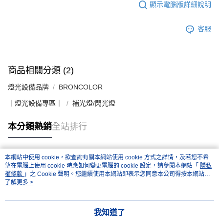
顯示電腦版詳細說明
「AFTEE先享後付」，若未經同意申辦者引起之損失，本公司不負相關責
任。
４．使用「AFTEE先享後付」時，將依據個別帳號之用戶狀況，依本公司即
客服
時審查核予不同之上限額度；若仍有額度不足之情形，本公司將視審查結果
請求用戶進行身份認證。
５．嚴禁一人註冊多個帳號或使用他人資訊註冊。若發現惡意使用之情形，
恩沛科技股份有限公司將有權停止該用戶之使用額度並採取法律行動。
商品相關分類 (2)
燈光設備品牌
BRONCOLOR
｜燈光設備專區｜
補光燈/閃光燈
本分類熱銷
全站排行
本網站中使用 cookie，欲查詢有關本網站使用 cookie 方式之詳情，及若您不希
熱門標籤
望在電腦上使用 cookie 時應如何變更電腦的 cookie 設定，請參閱本網站「
隱私
權條款
」之 Cookie 聲明。您繼續使用本網站即表示您同意本公司得按本網站使
用條款之 Cookie 聲明使用 cookie。
了解更多 >
我知道了